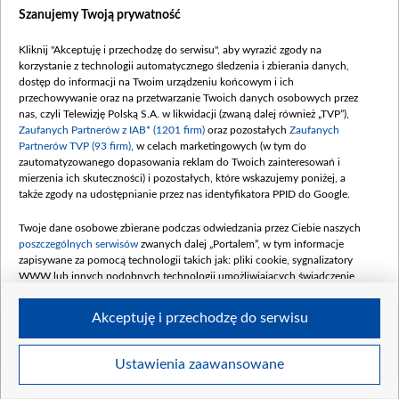
Dostępność
Szanujemy Twoją prywatność
Moje zgody
Kliknij "Akceptuję i przechodzę do serwisu", aby wyrazić zgody na
Procedura zgłoszeń wewnętrznych
korzystanie z technologii automatycznego śledzenia i zbierania danych,
dostęp do informacji na Twoim urządzeniu końcowym i ich
przechowywanie oraz na przetwarzanie Twoich danych osobowych przez
nas, czyli Telewizję Polską S.A. w likwidacji (zwaną dalej również „TVP”),
Zaufanych Partnerów z IAB* (1201 firm)
oraz pozostałych
Zaufanych
Partnerów TVP (93 firm)
, w celach marketingowych (w tym do
zautomatyzowanego dopasowania reklam do Twoich zainteresowań i
mierzenia ich skuteczności) i pozostałych, które wskazujemy poniżej, a
także zgody na udostępnianie przez nas identyfikatora PPID do Google.
Twoje dane osobowe zbierane podczas odwiedzania przez Ciebie naszych
poszczególnych serwisów
zwanych dalej „Portalem”, w tym informacje
zapisywane za pomocą technologii takich jak: pliki cookie, sygnalizatory
WWW lub innych podobnych technologii umożliwiających świadczenie
dopasowanych i bezpiecznych usług, personalizację treści oraz reklam,
udostępnianie funkcji mediów społecznościowych oraz analizowanie ruchu
Akceptuję i przechodzę do serwisu
w Internecie.
Twoje dane osobowe zbierane podczas odwiedzania przez Ciebie
Ustawienia zaawansowane
poszczególnych serwisów
na Portalu, takie jak adresy IP, identyfikatory
© 2026 Telewizja Polska S. A. w likwidacji
Twoich urządzeń końcowych i identyfikatory plików cookie, informacje o