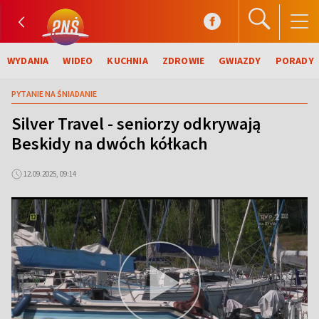
WYDANIA
WIDEO
KUCHNIA
ZDROWIE
GWIAZDY
PORADY
PYTANIE NA ŚNIADANIE
Silver Travel - seniorzy odkrywają
Beskidy na dwóch kółkach
12.09.2025, 09:14