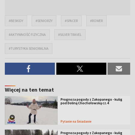
#BESKIDY
#SENIORZY
#SPACER
#ROWER
#AKTYWNOŚĆ FIZYCZNA
#SILVER TRAVEL
#TURYSTYKA SENIORALNA
Więcej na ten temat
Prognoza pogody z Zakopanego - kulig
pod Doliną Chochołowską cz.4
Pytanie na Śniadanie
Prognoza pogody z Zakopanego - kulig