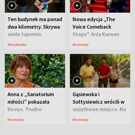
Ten budynek ma ponad
Nowa edycja „The
dwa kilometry. Skrywa
Voice Comeback
wiele tajemnic
Stage”. Ania Karwan
zapowiada
Aktualności
Rozmowy
niespodzianki
Anna z „Sanatorium
Gąsiewska i
miłości” pokazała
Sołtysiewicz wrócili w
biceps. Trudno
wyjątkowe miejsce. Na
uwierzyć, co przeszła
szlaku czekał
Rozmowy
Rozmowy
wcześniej
niedźwiedź