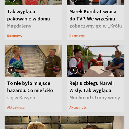
Tak wygląda
Marek Kondrat wraca
pakowanie w domu
do TVP. We wrześniu
Magdaleny
zobaczymy go w „Królu
Waligórskiej-Lisieckiej.
Maciusiu I”
Rozmowy
Rozmowy
Mąż nie odpuszcza
To nie było miejsce
Rejs u zbiegu Narwi i
hazardu. Co mieściło
Wisły. Tak wygląda
się w Kasynie
Modlin od strony wody
Oficerskim?
Aktualności
Aktualności