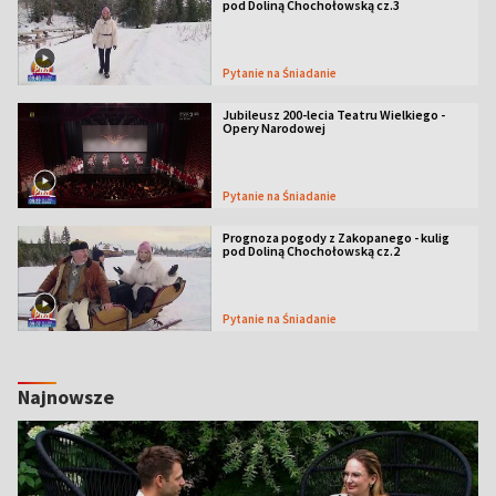
pod Doliną Chochołowską cz.3
Pytanie na Śniadanie
Jubileusz 200-lecia Teatru Wielkiego -
Opery Narodowej
Pytanie na Śniadanie
Prognoza pogody z Zakopanego - kulig
pod Doliną Chochołowską cz.2
Pytanie na Śniadanie
Najnowsze