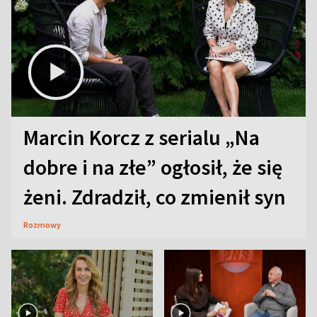
Marcin Korcz z serialu „Na
dobre i na złe” ogłosił, że się
żeni. Zdradził, co zmienił syn
Rozmowy