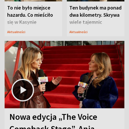
To nie było miejsce
Ten budynek ma ponad
hazardu. Co mieściło
dwa kilometry. Skrywa
się w Kasynie
wiele tajemnic
Oficerskim?
Aktualności
Aktualności
Nowa edycja „The Voice
Comeback Stage”. Ania