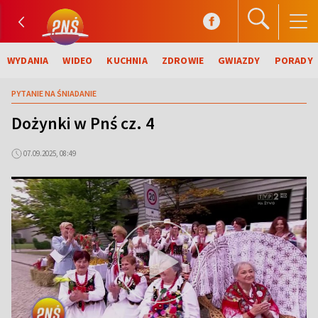
WYDANIA
WIDEO
KUCHNIA
ZDROWIE
GWIAZDY
PORADY
PYTANIE NA ŚNIADANIE
Dożynki w Pnś cz. 4
07.09.2025, 08:49