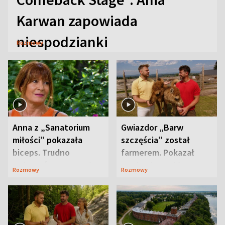
Karwan zapowiada
niespodzianki
Rozmowy
Anna z „Sanatorium
Gwiazdor „Barw
miłości” pokazała
szczęścia” został
biceps. Trudno
farmerem. Pokazał
uwierzyć, co przeszła
swoje niezwykłe
Rozmowy
Rozmowy
wcześniej
ranczo