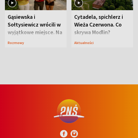
Gąsiewska i
Cytadela, spichlerz i
Sołtysiewicz wrócili w
Wieża Czerwona. Co
wyjątkowe miejsce. Na
skrywa Modlin?
szlaku czekał
Rozmowy
Aktualności
niedźwiedź