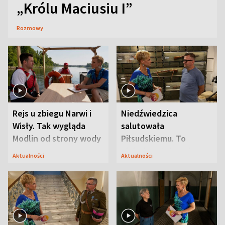
„Królu Maciusiu I”
Rozmowy
Rejs u zbiegu Narwi i
Niedźwiedzica
Wisły. Tak wygląda
salutowała
Modlin od strony wody
Piłsudskiemu. To
niejedyna tajemnica
Aktualności
Aktualności
Modlina