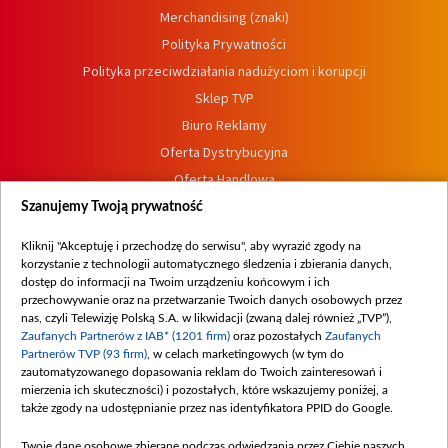
Merchandising (znaki)
Polityka Prywatności
Polityka przeciwdziałania nadużyciom i korupcji
Sklep TVP
Biuro Reklamy
Oferta Dystrybucyjna
Oferta Handlowa
Dostępność
Szanujemy Twoją prywatność
Moje zgody
Kliknij "Akceptuję i przechodzę do serwisu", aby wyrazić zgody na
Procedura zgłoszeń wewnętrznych
korzystanie z technologii automatycznego śledzenia i zbierania danych,
dostęp do informacji na Twoim urządzeniu końcowym i ich
przechowywanie oraz na przetwarzanie Twoich danych osobowych przez
nas, czyli Telewizję Polską S.A. w likwidacji (zwaną dalej również „TVP”),
Zaufanych Partnerów z IAB* (1201 firm)
oraz pozostałych
Zaufanych
Partnerów TVP (93 firm)
, w celach marketingowych (w tym do
zautomatyzowanego dopasowania reklam do Twoich zainteresowań i
mierzenia ich skuteczności) i pozostałych, które wskazujemy poniżej, a
także zgody na udostępnianie przez nas identyfikatora PPID do Google.
Twoje dane osobowe zbierane podczas odwiedzania przez Ciebie naszych