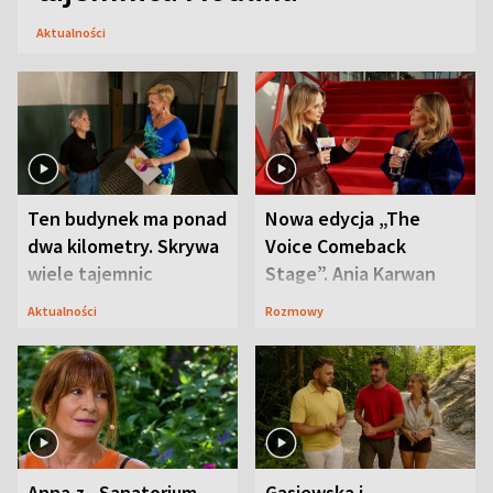
Aktualności
Ten budynek ma ponad
Nowa edycja „The
dwa kilometry. Skrywa
Voice Comeback
wiele tajemnic
Stage”. Ania Karwan
zapowiada
Aktualności
Rozmowy
niespodzianki
Anna z „Sanatorium
Gąsiewska i