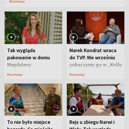
Rozmowy
Tak wygląda
Marek Kondrat wraca
pakowanie w domu
do TVP. We wrześniu
Magdaleny
zobaczymy go w „Królu
Waligórskiej-Lisieckiej.
Maciusiu I”
Rozmowy
Rozmowy
Mąż nie odpuszcza
To nie było miejsce
Rejs u zbiegu Narwi i