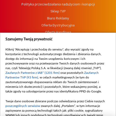
Polityka przeciwdziałania nadużyciom i korupcji
Sklep TVP
Biuro Reklamy
Oferta Dystrybucyjna
Oferta Handlowa
Dostępność
Szanujemy Twoją prywatność
Moje zgody
Kliknij "Akceptuję i przechodzę do serwisu", aby wyrazić zgody na
Procedura zgłoszeń wewnętrznych
korzystanie z technologii automatycznego śledzenia i zbierania danych,
dostęp do informacji na Twoim urządzeniu końcowym i ich
przechowywanie oraz na przetwarzanie Twoich danych osobowych przez
nas, czyli Telewizję Polską S.A. w likwidacji (zwaną dalej również „TVP”),
Zaufanych Partnerów z IAB* (1201 firm)
oraz pozostałych
Zaufanych
Partnerów TVP (93 firm)
, w celach marketingowych (w tym do
zautomatyzowanego dopasowania reklam do Twoich zainteresowań i
mierzenia ich skuteczności) i pozostałych, które wskazujemy poniżej, a
także zgody na udostępnianie przez nas identyfikatora PPID do Google.
Twoje dane osobowe zbierane podczas odwiedzania przez Ciebie naszych
poszczególnych serwisów
zwanych dalej „Portalem”, w tym informacje
zapisywane za pomocą technologii takich jak: pliki cookie, sygnalizatory
WWW lub innych podobnych technologii umożliwiających świadczenie