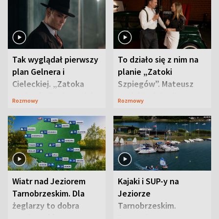
Tak wyglądał pierwszy
To działo się z nim na
plan Gelnera i
planie „Zatoki
Cieleckiej. „Zatoka
Szpiegów”. Mateusz
szpiegów” od razu ich
Janicki odsłonił
Rozmowy
Rozmowy
zaskoczyła
aktorski sekret
Wiatr nad Jeziorem
Kajaki i SUP-y na
Tarnobrzeskim. Dla
Jeziorze
żeglarzy to dobra
Tarnobrzeskim.
wiadomość
Przyrodnicy zwracają