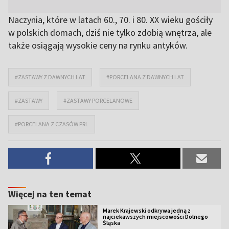
Naczynia, które w latach 60., 70. i 80. XX wieku gościły
w polskich domach, dziś nie tylko zdobią wnętrza, ale
także osiągają wysokie ceny na rynku antyków.
#ZASTAWY Z DAWNYCH LAT
#PORCELANA Z DAWNYCH LAT
#ZASTAWY
#ZASTAWY PORCELANOWE
#PORCELANA Z CZASÓW PRL
Więcej na ten temat
Marek Krajewski odkrywa jedną z
najciekawszych miejscowości Dolnego
Śląska