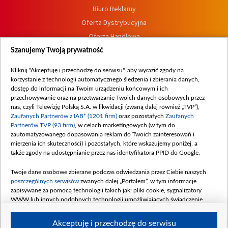
Biuro Reklamy
Oferta Dystrybucyjna
Oferta Handlowa
Dostępność
Szanujemy Twoją prywatność
Moje zgody
Kliknij "Akceptuję i przechodzę do serwisu", aby wyrazić zgody na
Procedura zgłoszeń wewnętrznych
korzystanie z technologii automatycznego śledzenia i zbierania danych,
dostęp do informacji na Twoim urządzeniu końcowym i ich
przechowywanie oraz na przetwarzanie Twoich danych osobowych przez
nas, czyli Telewizję Polską S.A. w likwidacji (zwaną dalej również „TVP”),
Zaufanych Partnerów z IAB* (1201 firm)
oraz pozostałych
Zaufanych
Partnerów TVP (93 firm)
, w celach marketingowych (w tym do
zautomatyzowanego dopasowania reklam do Twoich zainteresowań i
mierzenia ich skuteczności) i pozostałych, które wskazujemy poniżej, a
także zgody na udostępnianie przez nas identyfikatora PPID do Google.
Twoje dane osobowe zbierane podczas odwiedzania przez Ciebie naszych
poszczególnych serwisów
zwanych dalej „Portalem”, w tym informacje
zapisywane za pomocą technologii takich jak: pliki cookie, sygnalizatory
WWW lub innych podobnych technologii umożliwiających świadczenie
dopasowanych i bezpiecznych usług, personalizację treści oraz reklam,
udostępnianie funkcji mediów społecznościowych oraz analizowanie ruchu
Akceptuję i przechodzę do serwisu
w Internecie.