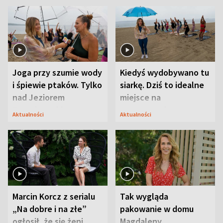
Joga przy szumie wody
Kiedyś wydobywano tu
i śpiewie ptaków. Tylko
siarkę. Dziś to idealne
nad Jeziorem
miejsce na
Tarnobrzeskim
wypoczynek
Aktualności
Aktualności
Marcin Korcz z serialu
Tak wygląda
„Na dobre i na złe”
pakowanie w domu
ogłosił, że się żeni.
Magdaleny