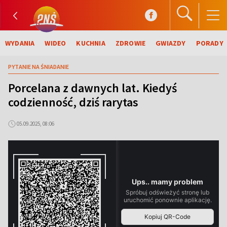
WYDANIA
WIDEO
KUCHNIA
ZDROWIE
GWIAZDY
PORADY
PYTANIE NA ŚNIADANIE
Porcelana z dawnych lat. Kiedyś
codzienność, dziś rarytas
05.09.2025, 08:06