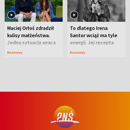
Maciej Orłoś zdradził
To dlatego Irena
kulisy małżeństwa.
Santor wciąż ma tyle
Jedna sytuacja wraca
energii. Jej recepta
jak bumerang
jest zaskakująco
Rozmowy
Rozmowy
prosta