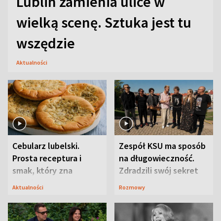
Lublin zamienia ulice w
wielką scenę. Sztuka jest tu
wszędzie
Aktualności
Cebularz lubelski.
Zespół KSU ma sposób
Prosta receptura i
na długowieczność.
smak, który zna
Zdradzili swój sekret
Lubelszczyzna
Aktualności
Rozmowy