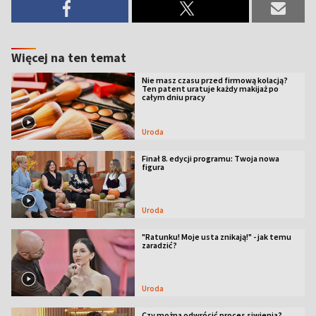
Więcej na ten temat
Nie masz czasu przed firmową kolacją?
Ten patent uratuje każdy makijaż po
całym dniu pracy
Uroda
Finał 8. edycji programu: Twoja nowa
figura
Uroda
"Ratunku! Moje usta znikają!" - jak temu
zaradzić?
Uroda
Czy można odwrócić proces siwienia?