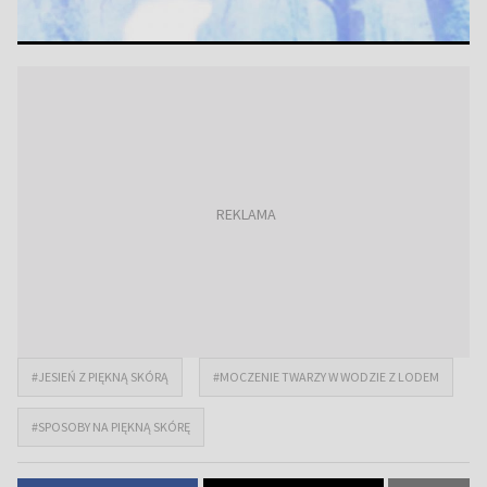
#JESIEŃ Z PIĘKNĄ SKÓRĄ
#MOCZENIE TWARZY W WODZIE Z LODEM
#SPOSOBY NA PIĘKNĄ SKÓRĘ