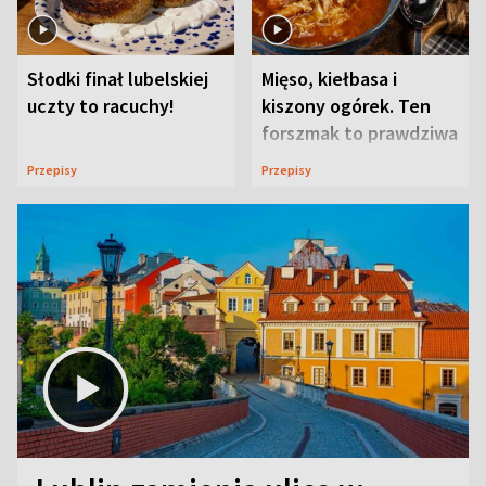
Słodki finał lubelskiej
Mięso, kiełbasa i
uczty to racuchy!
kiszony ogórek. Ten
forszmak to prawdziwa
uczta
Przepisy
Przepisy