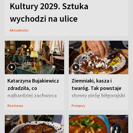
Kultury 2029. Sztuka
wychodzi na ulice
Aktualności
Katarzyna Bujakiewicz
Ziemniaki, kasza i
zdradziła, co
twaróg. Tak powstaje
najbardziej zachwyca
słynny piróg biłgorajski
ją w Lublinie
Rozmowy
Przepisy