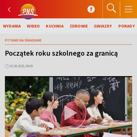
WYDANIA
WIDEO
KUCHNIA
ZDROWIE
GWIAZDY
PORADY
PYTANIE NA ŚNIADANIE
Początek roku szkolnego za granicą
01.09.2025, 09:09