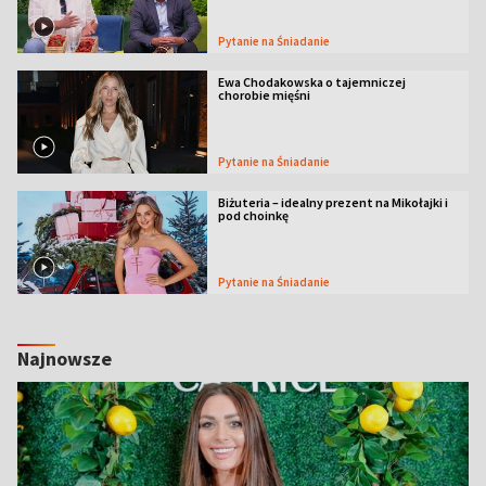
Pytanie na Śniadanie
Ewa Chodakowska o tajemniczej
chorobie mięśni
Pytanie na Śniadanie
Biżuteria – idealny prezent na Mikołajki i
pod choinkę
Pytanie na Śniadanie
Najnowsze