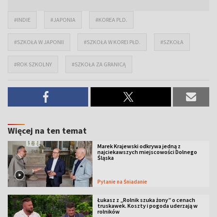
#INDIE
#JAPONIA
#KOREA PLD.
#SZKOŁA W JAPONII
#SZKOŁA W KOREI PŁD.
#SZKOŁA
#ROK SZKOLNY
#SZKOŁA ZA GRANICĄ
Więcej na ten temat
Marek Krajewski odkrywa jedną z
najciekawszych miejscowości Dolnego
Śląska
Pytanie na Śniadanie
Łukasz z „Rolnik szuka żony” o cenach
truskawek. Koszty i pogoda uderzają w
rolników