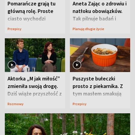
Pomarańcze grają tu
Aneta Zając o zdrowiu i
główną rolę. Proste
natłoku obowiązków.
ciasto wychodzi
Tak pilnuje badań i
wyjątkowo wilgotne
wizyt
Przepisy
Planuję długie życie
Aktorka „M jak miłość”
Puszyste bułeczki
zmieniła swoją drogę.
prosto z piekarnika. Z
Dziś wiąże przyszłość z
tym masłem smakują
neurobiologią
jeszcze lepiej
Rozmowy
Przepisy