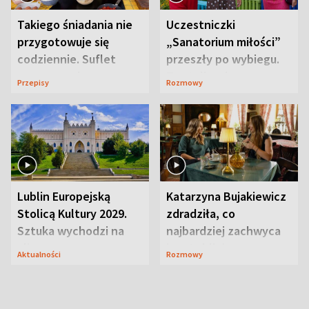
Takiego śniadania nie
Uczestniczki
przygotowuje się
„Sanatorium miłości”
codziennie. Suflet
przeszły po wybiegu.
serowy zachwyca
Te stylizacje
Przepisy
Rozmowy
smakiem
przyciągały wzrok
Lublin Europejską
Katarzyna Bujakiewicz
Stolicą Kultury 2029.
zdradziła, co
Sztuka wychodzi na
najbardziej zachwyca
ulice
ją w Lublinie
Aktualności
Rozmowy