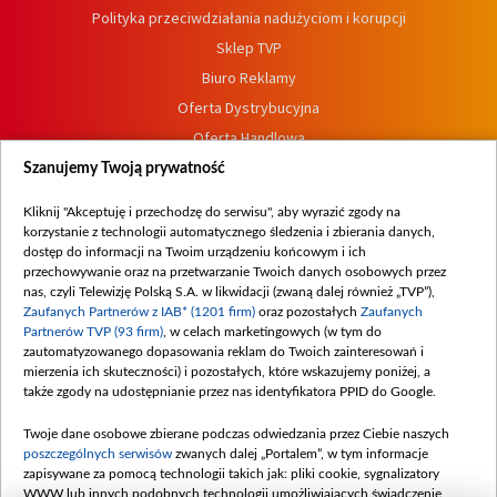
Polityka przeciwdziałania nadużyciom i korupcji
Sklep TVP
Biuro Reklamy
Oferta Dystrybucyjna
Oferta Handlowa
Dostępność
Szanujemy Twoją prywatność
Moje zgody
Kliknij "Akceptuję i przechodzę do serwisu", aby wyrazić zgody na
Procedura zgłoszeń wewnętrznych
korzystanie z technologii automatycznego śledzenia i zbierania danych,
dostęp do informacji na Twoim urządzeniu końcowym i ich
przechowywanie oraz na przetwarzanie Twoich danych osobowych przez
nas, czyli Telewizję Polską S.A. w likwidacji (zwaną dalej również „TVP”),
Zaufanych Partnerów z IAB* (1201 firm)
oraz pozostałych
Zaufanych
Partnerów TVP (93 firm)
, w celach marketingowych (w tym do
zautomatyzowanego dopasowania reklam do Twoich zainteresowań i
mierzenia ich skuteczności) i pozostałych, które wskazujemy poniżej, a
także zgody na udostępnianie przez nas identyfikatora PPID do Google.
Twoje dane osobowe zbierane podczas odwiedzania przez Ciebie naszych
poszczególnych serwisów
zwanych dalej „Portalem”, w tym informacje
zapisywane za pomocą technologii takich jak: pliki cookie, sygnalizatory
WWW lub innych podobnych technologii umożliwiających świadczenie