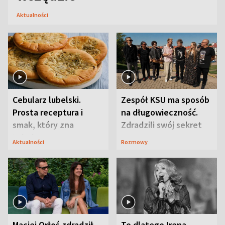
Aktualności
Cebularz lubelski.
Zespół KSU ma sposób
Prosta receptura i
na długowieczność.
smak, który zna
Zdradzili swój sekret
Lubelszczyzna
Aktualności
Rozmowy
Maciej Orłoś zdradził
To dlatego Irena