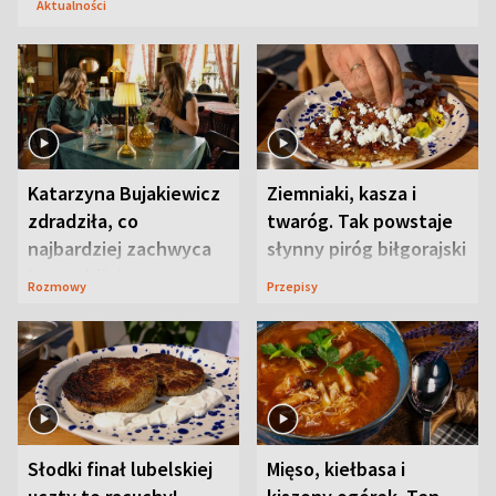
Aktualności
Katarzyna Bujakiewicz
Ziemniaki, kasza i
zdradziła, co
twaróg. Tak powstaje
najbardziej zachwyca
słynny piróg biłgorajski
ją w Lublinie
Rozmowy
Przepisy
Słodki finał lubelskiej
Mięso, kiełbasa i