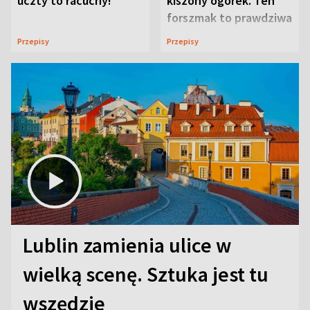
uczty to racuchy!
kiszony ogórek. Ten
forszmak to prawdziwa
uczta
Przepisy
Przepisy
Lublin zamienia ulice w
wielką scenę. Sztuka jest tu
wszędzie