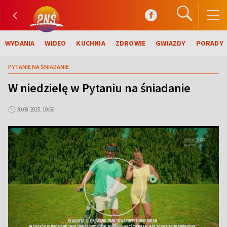
WYDANIA
WIDEO
KUCHNIA
ZDROWIE
GWIAZDY
PORADY
PYTANIE NA ŚNIADANIE
W niedzielę w Pytaniu na śniadanie
30.08.2025, 10:56