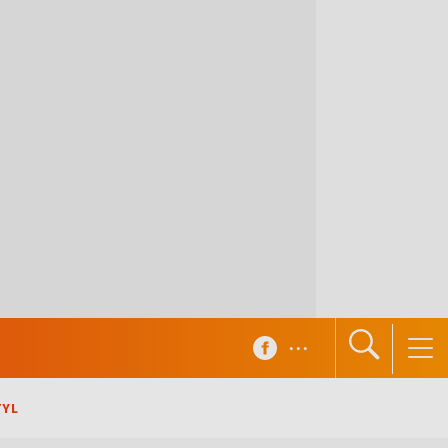
...
TYL