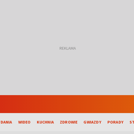
DANIA
WIDEO
KUCHNIA
ZDROWIE
GWIAZDY
PORADY
S