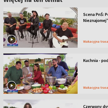
Scena PnŚ: P
Nieznajomej
Wakacyjna tras
Kuchnia - po
Wakacyjna tras
Czerwony dy