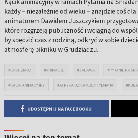
Kącik animacyjny w ramach Pytania na Śniadani
każdy – niezależnie od wieku – znajdzie coś dla
animatorem Dawidem Juszczykiem przygotowali 
które rozgrzeją publiczność i wciągną do wspól
by spędzić czas z rodziną, odkryć w sobie dzie
atmosferę pikniku w Grudziądzu.
#GRUDZIĄDZ
#ANIMACJE
#ZABAWA
#PYTANIE NA ŚNI
#KĄCIK ANIMACYJNY
#AFRYKA DZIKA KUBY TYLMANA
#KUBA
UDOSTĘPNIJ NA FACEBOOKU
Więcej na ten temat