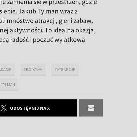
e zamienia się w przestrzeń, gdzie
 siebie. Jakub Tylman wraz z
mnóstwo atrakcji, gier i zabaw,
nej aktywności. To idealna okazja,
cięcą radość i poczuć wyjątkową
ADANIE
#RODZINA
#ATRAKCJE
 TYLMAN
UDOSTĘPNIJ NA X