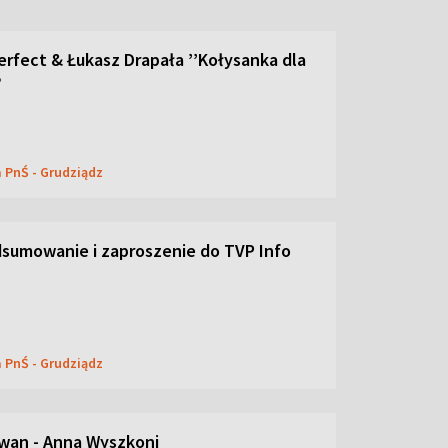
erfect & Łukasz Drapała ’’Kołysanka dla
”
a PnŚ - Grudziądz
dsumowanie i zaproszenie do TVP Info
a PnŚ - Grudziądz
wan - Anna Wyszkoni