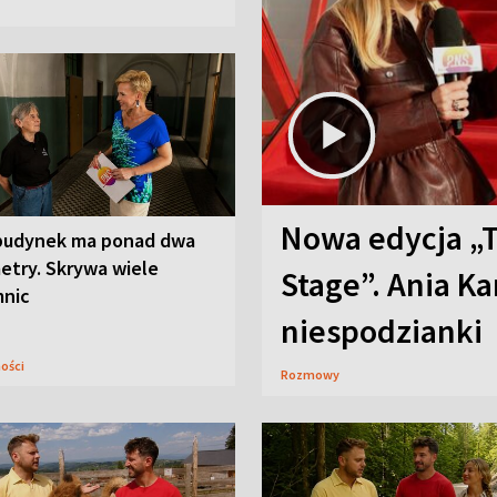
Nowa edycja „
budynek ma ponad dwa
etry. Skrywa wiele
Stage”. Ania K
mnic
niespodzianki
ności
Rozmowy