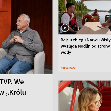
Rejs u zbiegu Narwi i Wisły
wygląda Modlin od strony
wody
Aktualności
TVP. We
w „Królu