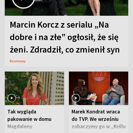
Marcin Korcz z serialu „Na
dobre i na złe” ogłosił, że się
żeni. Zdradził, co zmienił syn
Rozmowy
Tak wygląda
Marek Kondrat wraca
pakowanie w domu
do TVP. We wrześniu
Magdaleny
zobaczymy go w „Królu