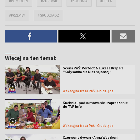
#POMIDORY
#ZDROWIE
#KUCHNIA
#DIETA
#PRZEPISY
#GRUDZIĄDZ
Więcej na ten temat
Scena PnŚ: Perfect & Łukasz Drapała
’’Kołysanka dla Nieznajomej”
Wakacyjna trasa PnŚ - Grudziądz
Kuchnia - podsumowanie i zaproszenie
do TVP Info
Wakacyjna trasa PnŚ - Grudziądz
Czerwony dywan - Anna Wyszkoni