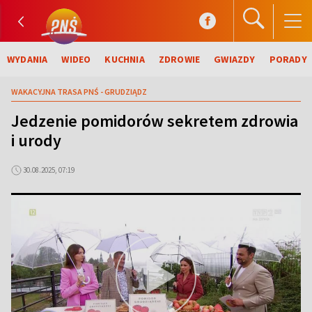
WYDANIA
WIDEO
KUCHNIA
ZDROWIE
GWIAZDY
PORADY
WAKACYJNA TRASA PNŚ - GRUDZIĄDZ
Jedzenie pomidorów sekretem zdrowia
i urody
30.08.2025, 07:19