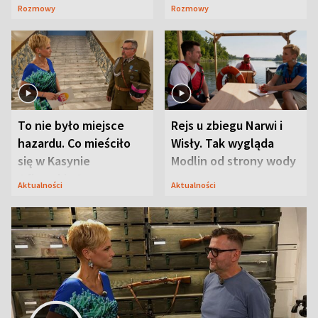
Waligórskiej-Lisieckiej.
Maciusiu I”
Rozmowy
Rozmowy
Mąż nie odpuszcza
To nie było miejsce
Rejs u zbiegu Narwi i
hazardu. Co mieściło
Wisły. Tak wygląda
się w Kasynie
Modlin od strony wody
Oficerskim?
Aktualności
Aktualności