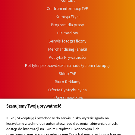
Kontakt
Centrum informacji TVP
Komisja Etyki
Program dla prasy
Dla mediów
Serwis fotograficzny
Merchandising (znaki)
Polityka Prywatności
Polityka przeciwdziałania nadużyciom i korupcji
Sklep TVP
Biuro Reklamy
Oferta Dystrybucyjna
Oferta Handlowa
Dostępność
Szanujemy Twoją prywatność
Moje zgody
Kliknij "Akceptuję i przechodzę do serwisu", aby wyrazić zgody na
Procedura zgłoszeń wewnętrznych
korzystanie z technologii automatycznego śledzenia i zbierania danych,
dostęp do informacji na Twoim urządzeniu końcowym i ich
przechowywanie oraz na przetwarzanie Twoich danych osobowych przez