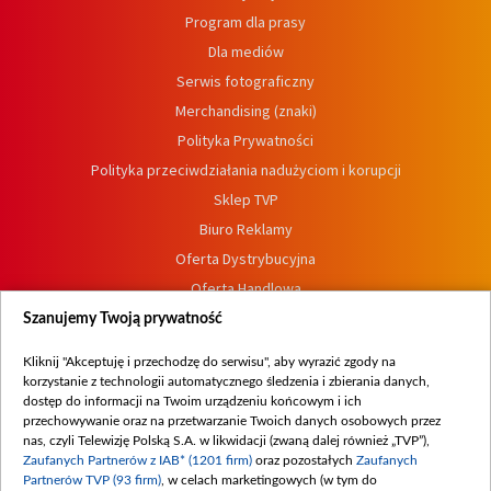
Program dla prasy
Dla mediów
Serwis fotograficzny
Merchandising (znaki)
Polityka Prywatności
Polityka przeciwdziałania nadużyciom i korupcji
Sklep TVP
Biuro Reklamy
Oferta Dystrybucyjna
Oferta Handlowa
Dostępność
Szanujemy Twoją prywatność
Moje zgody
Kliknij "Akceptuję i przechodzę do serwisu", aby wyrazić zgody na
Procedura zgłoszeń wewnętrznych
korzystanie z technologii automatycznego śledzenia i zbierania danych,
dostęp do informacji na Twoim urządzeniu końcowym i ich
przechowywanie oraz na przetwarzanie Twoich danych osobowych przez
nas, czyli Telewizję Polską S.A. w likwidacji (zwaną dalej również „TVP”),
Zaufanych Partnerów z IAB* (1201 firm)
oraz pozostałych
Zaufanych
Partnerów TVP (93 firm)
, w celach marketingowych (w tym do