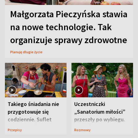
Małgorzata Pieczyńska stawia
na nowe technologie. Tak
organizuje sprawy zdrowotne
Planuję długie życie
Takiego śniadania nie
Uczestniczki
przygotowuje się
„Sanatorium miłości”
codziennie. Suflet
przeszły po wybiegu.
serowy zachwyca
Te stylizacje
Przepisy
Rozmowy
smakiem
przyciągały wzrok