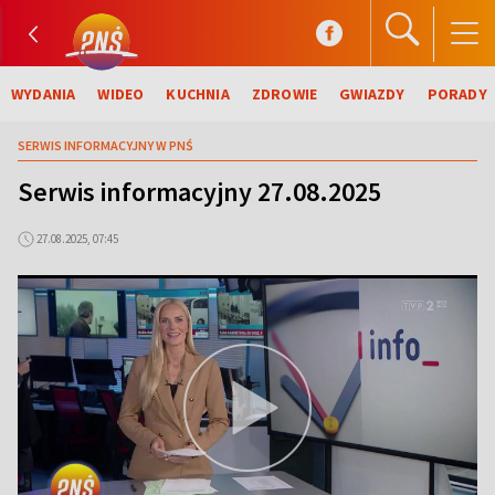
WYDANIA
WIDEO
KUCHNIA
ZDROWIE
GWIAZDY
PORADY
SERWIS INFORMACYJNY W PNŚ
Serwis informacyjny 27.08.2025
27.08.2025, 07:45