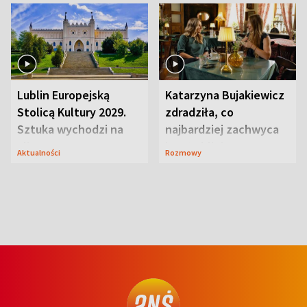
Lublin Europejską
Katarzyna Bujakiewicz
Stolicą Kultury 2029.
zdradziła, co
Sztuka wychodzi na
najbardziej zachwyca
ulice
ją w Lublinie
Aktualności
Rozmowy