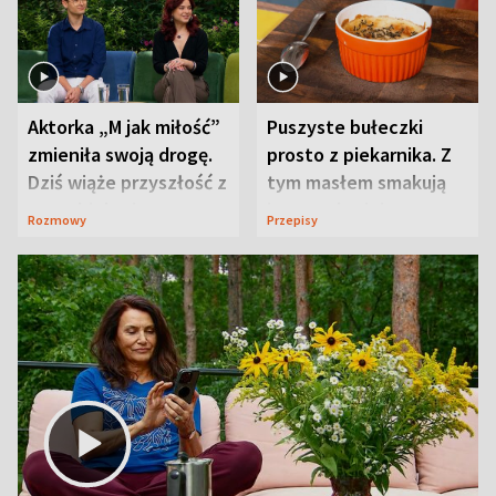
Aktorka „M jak miłość”
Puszyste bułeczki
zmieniła swoją drogę.
prosto z piekarnika. Z
Dziś wiąże przyszłość z
tym masłem smakują
neurobiologią
jeszcze lepiej
Rozmowy
Przepisy