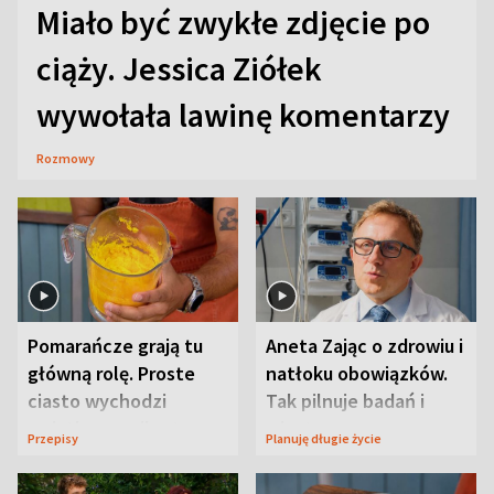
Miało być zwykłe zdjęcie po
ciąży. Jessica Ziółek
wywołała lawinę komentarzy
Rozmowy
Pomarańcze grają tu
Aneta Zając o zdrowiu i
główną rolę. Proste
natłoku obowiązków.
ciasto wychodzi
Tak pilnuje badań i
wyjątkowo wilgotne
wizyt
Przepisy
Planuję długie życie