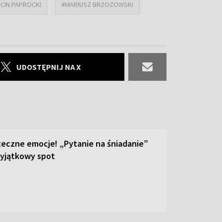
CIN PAPROCKI
#MARIUSZ BRZOZOWSKI
UDOSTĘPNIJ NA X
teczne emocje! „Pytanie na śniadanie”
yjątkowy spot