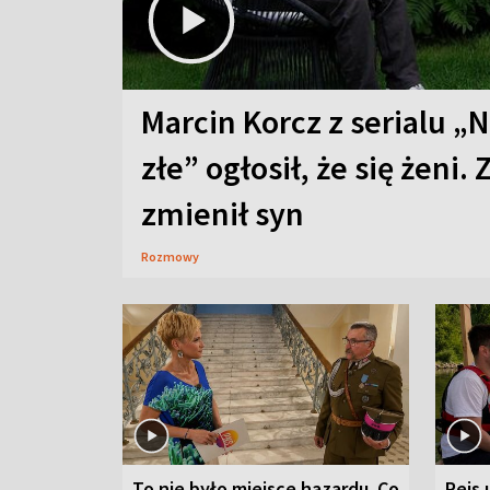
Marcin Korcz z serialu „N
złe” ogłosił, że się żeni. 
zmienił syn
Rozmowy
To nie było miejsce hazardu. Co
Rejs 