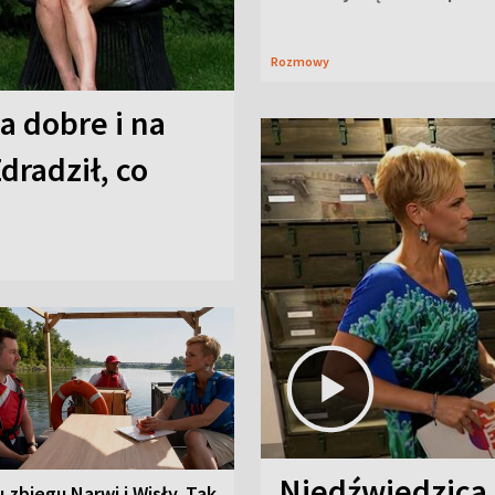
Rozmowy
a dobre i na
Zdradził, co
Niedźwiedzica
u zbiegu Narwi i Wisły. Tak