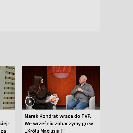
Marek Kondrat wraca do TVP.
iej-
We wrześniu zobaczymy go w
cza
„Królu Maciusiu I”