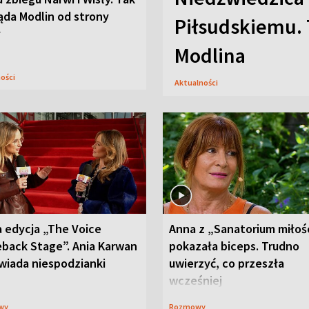
ąda Modlin od strony
Piłsudskiemu. 
y
Modlina
ności
Aktualności
 edycja „The Voice
Anna z „Sanatorium miłoś
back Stage”. Ania Karwan
pokazała biceps. Trudno
wiada niespodzianki
uwierzyć, co przeszła
wcześniej
wy
Rozmowy