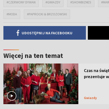
#CZERWONY DYWAN
#GWIAZDY
#SHOWBIZNES
#MAR
#MODA
#PAPROCKI & BRZOZOWSKI
UDOSTĘPNIJ NA FACEBOOKU
Więcej na ten temat
Czas na świą
prezentuje w
Gwiazdy