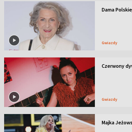
Dama Polskiej
Gwiazdy
Czerwony dyw
Gwiazdy
Majka Jeżows