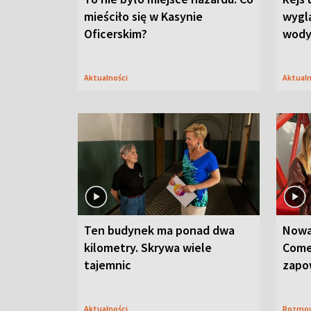
mieściło się w Kasynie
wygl
Oficerskim?
wod
Aktualności
Aktual
Ten budynek ma ponad dwa
Nowa
kilometry. Skrywa wiele
Come
tajemnic
zapo
Aktualności
Rozmo