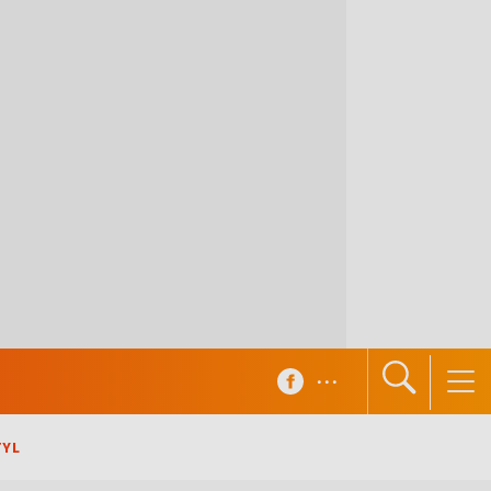
...
TYL