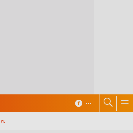
...
TYL