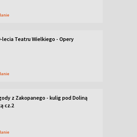
danie
-lecia Teatru Wielkiego - Opery
danie
ody z Zakopanego - kulig pod Doliną
ą cz.2
danie