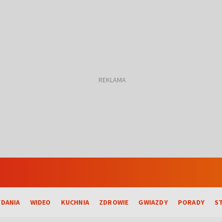
DANIA
WIDEO
KUCHNIA
ZDROWIE
GWIAZDY
PORADY
S