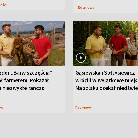
ności
Rozmowy
zdor „Barw szczęścia”
Gąsiewska i Sołtysiewicz
ał farmerem. Pokazał
wrócili w wyjątkowe miejs
e niezwykłe ranczo
Na szlaku czekał niedźwi
wy
Rozmowy