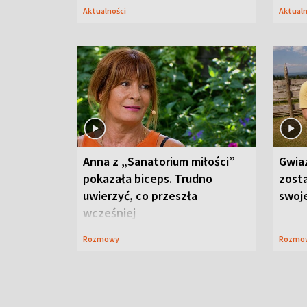
Aktualności
Aktual
Anna z „Sanatorium miłości”
Gwia
pokazała biceps. Trudno
zost
uwierzyć, co przeszła
swoj
wcześniej
Rozmowy
Rozmo