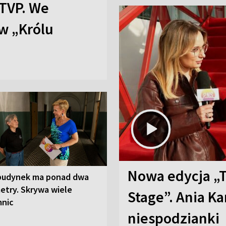
TVP. We
w „Królu
Nowa edycja „
budynek ma ponad dwa
etry. Skrywa wiele
Stage”. Ania K
mnic
niespodzianki