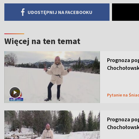
UDOSTĘPNIJ NA FACEBOOKU
Więcej na ten temat
Prognoza pog
Chochołowsk
Pytanie na Śnia
Prognoza pog
Chochołowsk