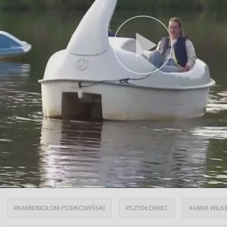
#KAMIENIOŁOM PODKOWIŃSKI
#SZYDŁOWIEC
#ANNA WILK