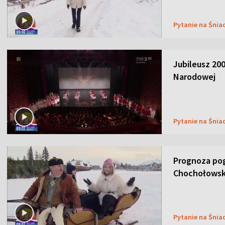
Pytanie na Śnia
Jubileusz 200
Narodowej
Pytanie na Śnia
Prognoza pog
Chochołowsk
Pytanie na Śnia