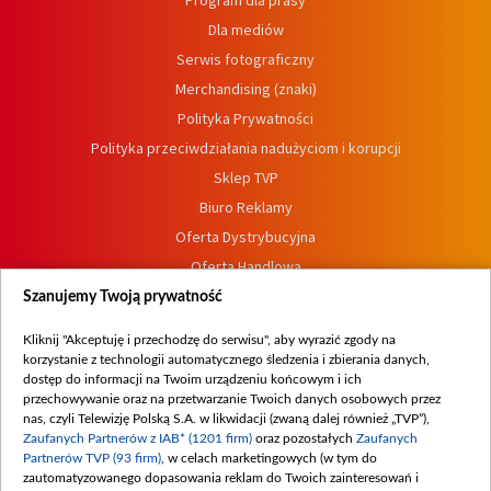
Program dla prasy
Dla mediów
Serwis fotograficzny
Merchandising (znaki)
Polityka Prywatności
Polityka przeciwdziałania nadużyciom i korupcji
Sklep TVP
Biuro Reklamy
Oferta Dystrybucyjna
Oferta Handlowa
Dostępność
Szanujemy Twoją prywatność
Moje zgody
Kliknij "Akceptuję i przechodzę do serwisu", aby wyrazić zgody na
Procedura zgłoszeń wewnętrznych
korzystanie z technologii automatycznego śledzenia i zbierania danych,
dostęp do informacji na Twoim urządzeniu końcowym i ich
przechowywanie oraz na przetwarzanie Twoich danych osobowych przez
nas, czyli Telewizję Polską S.A. w likwidacji (zwaną dalej również „TVP”),
Zaufanych Partnerów z IAB* (1201 firm)
oraz pozostałych
Zaufanych
Partnerów TVP (93 firm)
, w celach marketingowych (w tym do
zautomatyzowanego dopasowania reklam do Twoich zainteresowań i