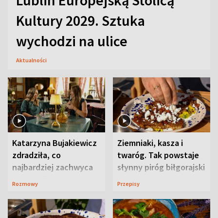
Lublin Europejską Stolicą
Kultury 2029. Sztuka
wychodzi na ulice
Aktualności
Katarzyna Bujakiewicz
Ziemniaki, kasza i
zdradziła, co
twaróg. Tak powstaje
najbardziej zachwyca
słynny piróg biłgorajski
ją w Lublinie
Rozmowy
Przepisy