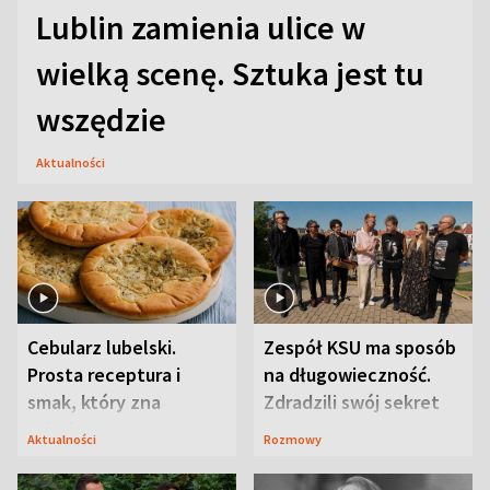
Lublin zamienia ulice w
wielką scenę. Sztuka jest tu
wszędzie
Aktualności
Cebularz lubelski.
Zespół KSU ma sposób
Prosta receptura i
na długowieczność.
smak, który zna
Zdradzili swój sekret
Lubelszczyzna
Aktualności
Rozmowy