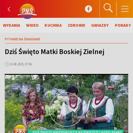
WYDANIA
WIDEO
KUCHNIA
ZDROWIE
GWIAZDY
PORADY
PYTANIE NA ŚNIADANIE
Dziś Święto Matki Boskiej Zielnej
15.08.2025, 07:56