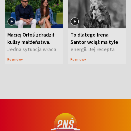
Maciej Orłoś zdradził
To dlatego Irena
kulisy małżeństwa.
Santor wciąż ma tyle
Jedna sytuacja wraca
energii. Jej recepta
jak bumerang
jest zaskakująco
Rozmowy
Rozmowy
prosta