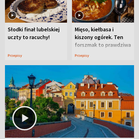
Słodki finał lubelskiej
Mięso, kiełbasa i
uczty to racuchy!
kiszony ogórek. Ten
forszmak to prawdziwa
uczta
Przepisy
Przepisy