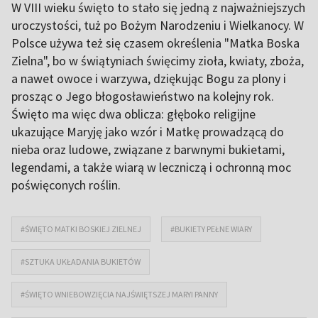
W VIII wieku święto to stało się jedną z najważniejszych
uroczystości, tuż po Bożym Narodzeniu i Wielkanocy. W
Polsce używa też się czasem określenia "Matka Boska
Zielna", bo w świątyniach święcimy zioła, kwiaty, zboża,
a nawet owoce i warzywa, dziękując Bogu za plony i
prosząc o Jego błogosławieństwo na kolejny rok.
Święto ma więc dwa oblicza: głęboko religijne
ukazujące Maryję jako wzór i Matkę prowadzącą do
nieba oraz ludowe, związane z barwnymi bukietami,
legendami, a także wiarą w leczniczą i ochronną moc
poświęconych roślin.
#ŚWIĘTO MATKI BOSKIEJ ZIELNEJ
#BUKIETY PEŁNE WIARY
#SZTUKA UKŁADANIA BUKIETÓW
#ŚWIĘTO WNIEBOWZIĘCIA NAJŚWIĘTSZEJ MARYI PANNY