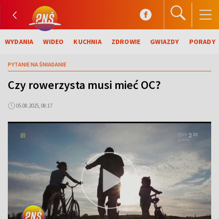
WYDANIA
WIDEO
KUCHNIA
ZDROWIE
GWIAZDY
PORADY
PYTANIE NA ŚNIADANIE
Czy rowerzysta musi mieć OC?
05.08.2025, 08:17