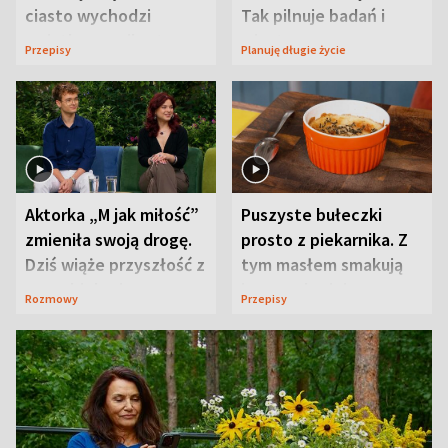
ciasto wychodzi
Tak pilnuje badań i
wyjątkowo wilgotne
wizyt
Przepisy
Planuję długie życie
Aktorka „M jak miłość”
Puszyste bułeczki
zmieniła swoją drogę.
prosto z piekarnika. Z
Dziś wiąże przyszłość z
tym masłem smakują
neurobiologią
jeszcze lepiej
Rozmowy
Przepisy