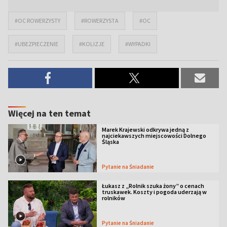
#OC ROWERZYSTY
#ROWERZYSTA
#OC
#UBEZPIECZENIE
#KOLIZJE
#WYPADKI
Więcej na ten temat
Marek Krajewski odkrywa jedną z
najciekawszych miejscowości Dolnego
Śląska
Pytanie na Śniadanie
Łukasz z „Rolnik szuka żony” o cenach
truskawek. Koszty i pogoda uderzają w
rolników
Pytanie na Śniadanie