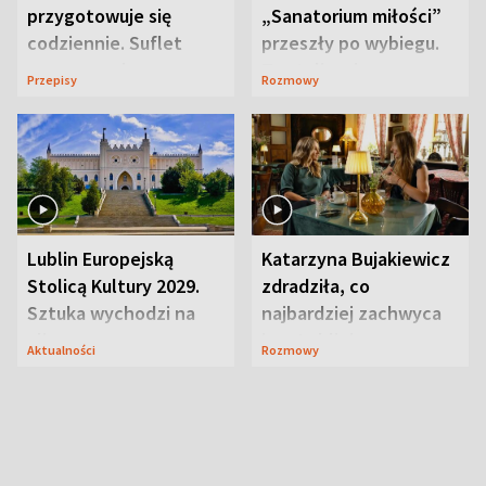
przygotowuje się
„Sanatorium miłości”
codziennie. Suflet
przeszły po wybiegu.
serowy zachwyca
Te stylizacje
Przepisy
Rozmowy
smakiem
przyciągały wzrok
Lublin Europejską
Katarzyna Bujakiewicz
Stolicą Kultury 2029.
zdradziła, co
Sztuka wychodzi na
najbardziej zachwyca
ulice
ją w Lublinie
Aktualności
Rozmowy