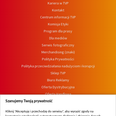
Kariera w TVP
Kontakt
Centrum informacji TVP
Komisja Etyki
Program dla prasy
Dla mediów
Serwis fotograficzny
Merchandising (znaki)
Polityka Prywatności
Polityka przeciwdziałania nadużyciom i korupcji
Sklep TVP
Biuro Reklamy
Oferta Dystrybucyjna
Oferta Handlowa
Dostępność
Szanujemy Twoją prywatność
Moje zgody
Kliknij "Akceptuję i przechodzę do serwisu", aby wyrazić zgody na
Procedura zgłoszeń wewnętrznych