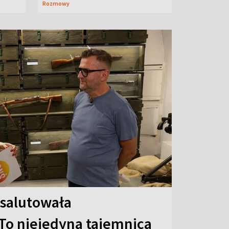
Rozmowy
 salutowała
To niejedyna tajemnica