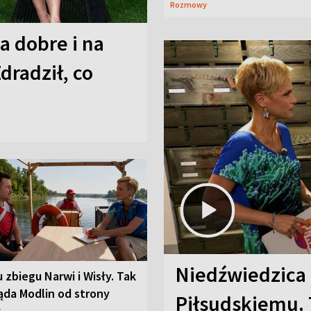
Rozmowy
a dobre i na
Zdradził, co
Niedźwiedzica
u zbiegu Narwi i Wisły. Tak
ąda Modlin od strony
Piłsudskiemu. 
y