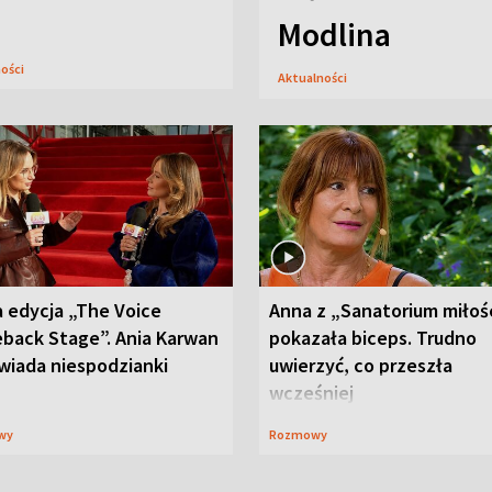
Modlina
ności
Aktualności
 edycja „The Voice
Anna z „Sanatorium miłoś
back Stage”. Ania Karwan
pokazała biceps. Trudno
wiada niespodzianki
uwierzyć, co przeszła
wcześniej
wy
Rozmowy