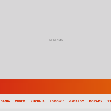
DANIA
WIDEO
KUCHNIA
ZDROWIE
GWIAZDY
PORADY
S