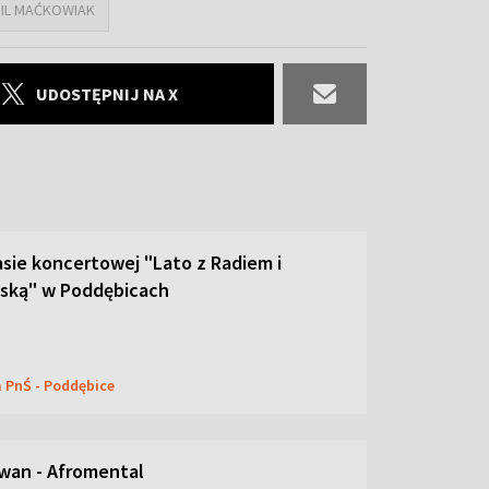
IL MAĆKOWIAK
UDOSTĘPNIJ NA X
asie koncertowej "Lato z Radiem i
lską" w Poddębicach
a PnŚ - Poddębice
wan - Afromental