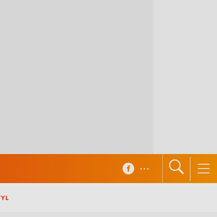
...
TYL