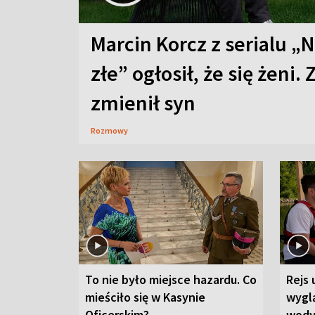
Marcin Korcz z serialu „N
złe” ogłosił, że się żeni. 
zmienił syn
Rozmowy
To nie było miejsce hazardu. Co
Rejs 
mieściło się w Kasynie
wygl
Oficerskim?
wod