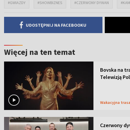
#GWIAZDY
#SHOWBIZNES
#CZERWONY DYWAN
#KAM
UDOSTĘPNIJ NA FACEBOOKU
Więcej na ten temat
Bovska na tr
Telewizją Po
Wakacyjna tras
Czerwony dy