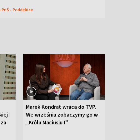
a PnŚ - Poddębice
Marek Kondrat wraca do TVP.
iej-
We wrześniu zobaczymy go w
cza
„Królu Maciusiu I”