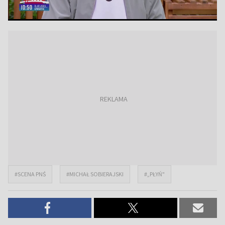
#SCENA PNŚ
#MICHAŁ SOBIERAJSKI
#„PŁYŃ"