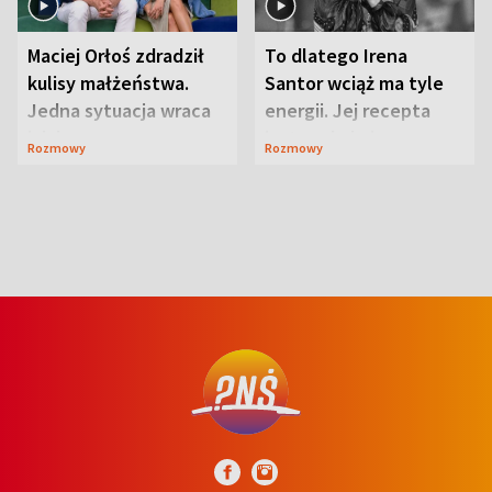
Maciej Orłoś zdradził
To dlatego Irena
kulisy małżeństwa.
Santor wciąż ma tyle
Jedna sytuacja wraca
energii. Jej recepta
jak bumerang
jest zaskakująco
Rozmowy
Rozmowy
prosta