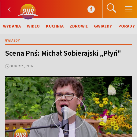
WYDANIA
WIDEO
KUCHNIA
ZDROWIE
GWIAZDY
PORADY
GWIAZDY
Scena Pnś: Michał Sobierajski „Płyń"
31.07.2025, 09:06