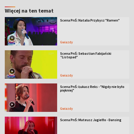
Więcej na ten temat
Scena PnŚ: Natalia Przybysz "Ramen"
Gwiazdy
Scena PnŚ: Sebastian Fabijański
’’Listopad"
Gwiazdy
Scena PnŚ: Łukasz Reks - "Nigdy nie było
piękniej"
Gwiazdy
Scena PnŚ: Mateusz Jagiełło - Dansing