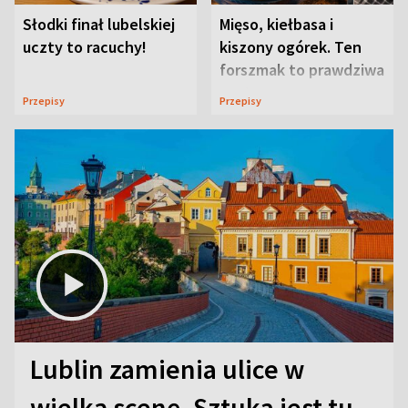
Słodki finał lubelskiej
Mięso, kiełbasa i
uczty to racuchy!
kiszony ogórek. Ten
forszmak to prawdziwa
uczta
Przepisy
Przepisy
Lublin zamienia ulice w
wielką scenę. Sztuka jest tu