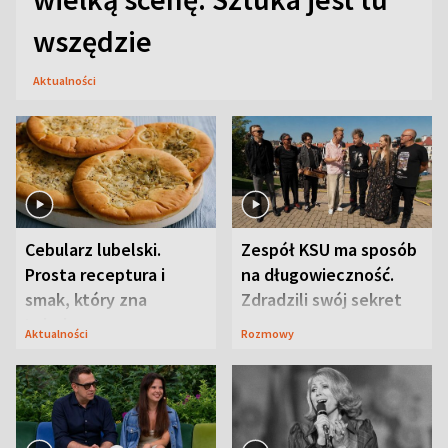
wszędzie
Aktualności
Cebularz lubelski.
Zespół KSU ma sposób
Prosta receptura i
na długowieczność.
smak, który zna
Zdradzili swój sekret
Lubelszczyzna
Aktualności
Rozmowy