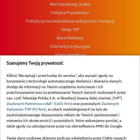
Merchandising (znaki)
Polityka Prywatności
Polityka przeciwdziałania nadużyciom i korupcji
Sklep TVP
Biuro Reklamy
Oferta Dystrybucyjna
Oferta Handlowa
Dostępność
Szanujemy Twoją prywatność
Moje zgody
Kliknij "Akceptuję i przechodzę do serwisu", aby wyrazić zgody na
Procedura zgłoszeń wewnętrznych
korzystanie z technologii automatycznego śledzenia i zbierania danych,
dostęp do informacji na Twoim urządzeniu końcowym i ich
przechowywanie oraz na przetwarzanie Twoich danych osobowych przez
nas, czyli Telewizję Polską S.A. w likwidacji (zwaną dalej również „TVP”),
Zaufanych Partnerów z IAB* (1201 firm)
oraz pozostałych
Zaufanych
Partnerów TVP (93 firm)
, w celach marketingowych (w tym do
zautomatyzowanego dopasowania reklam do Twoich zainteresowań i
mierzenia ich skuteczności) i pozostałych, które wskazujemy poniżej, a
także zgody na udostępnianie przez nas identyfikatora PPID do Google.
Twoje dane osobowe zbierane podczas odwiedzania przez Ciebie naszych