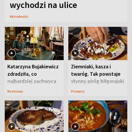
wychodzi na ulice
Aktualności
Katarzyna Bujakiewicz
Ziemniaki, kasza i
zdradziła, co
twaróg. Tak powstaje
najbardziej zachwyca
słynny piróg biłgorajski
ją w Lublinie
Rozmowy
Przepisy