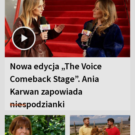
Nowa edycja „The Voice
Comeback Stage”. Ania
Karwan zapowiada
niespodzianki
Rozmowy