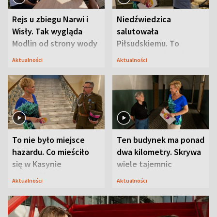
Rejs u zbiegu Narwi i
Niedźwiedzica
Wisły. Tak wygląda
salutowała
Modlin od strony wody
Piłsudskiemu. To
niejedyna tajemnica
Aktualności
Aktualności
Modlina
To nie było miejsce
Ten budynek ma ponad
hazardu. Co mieściło
dwa kilometry. Skrywa
się w Kasynie
wiele tajemnic
Oficerskim?
Aktualności
Aktualności