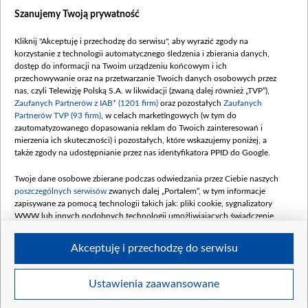
Dostępność
Szanujemy Twoją prywatność
Moje zgody
Kliknij "Akceptuję i przechodzę do serwisu", aby wyrazić zgody na
Procedura zgłoszeń wewnętrznych
korzystanie z technologii automatycznego śledzenia i zbierania danych,
dostęp do informacji na Twoim urządzeniu końcowym i ich
przechowywanie oraz na przetwarzanie Twoich danych osobowych przez
nas, czyli Telewizję Polską S.A. w likwidacji (zwaną dalej również „TVP”),
Zaufanych Partnerów z IAB* (1201 firm)
oraz pozostałych
Zaufanych
Partnerów TVP (93 firm)
, w celach marketingowych (w tym do
zautomatyzowanego dopasowania reklam do Twoich zainteresowań i
mierzenia ich skuteczności) i pozostałych, które wskazujemy poniżej, a
także zgody na udostępnianie przez nas identyfikatora PPID do Google.
Twoje dane osobowe zbierane podczas odwiedzania przez Ciebie naszych
poszczególnych serwisów
zwanych dalej „Portalem”, w tym informacje
zapisywane za pomocą technologii takich jak: pliki cookie, sygnalizatory
WWW lub innych podobnych technologii umożliwiających świadczenie
dopasowanych i bezpiecznych usług, personalizację treści oraz reklam,
udostępnianie funkcji mediów społecznościowych oraz analizowanie ruchu
Akceptuję i przechodzę do serwisu
w Internecie.
Twoje dane osobowe zbierane podczas odwiedzania przez Ciebie
Ustawienia zaawansowane
poszczególnych serwisów
na Portalu, takie jak adresy IP, identyfikatory
© 2026 Telewizja Polska S. A. w likwidacji
Twoich urządzeń końcowych i identyfikatory plików cookie, informacje o