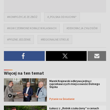
#KOMPOZYCJE ZE ZBÓŻ
#„POLSKA OD KUCHNI"
#KGW CZERWONE KORALE W KLASKACH
#DEKORACJA Z KŁOSÓW
#PYSZNE JEDZENIE
#REGIONALNE STROJE
Więcej na ten temat
Marek Krajewski odkrywa jedną z
najciekawszych miejscowości Dolnego
Śląska
Pytanie na Śniadanie
Łukasz z „Rolnik szuka żony” o cenach