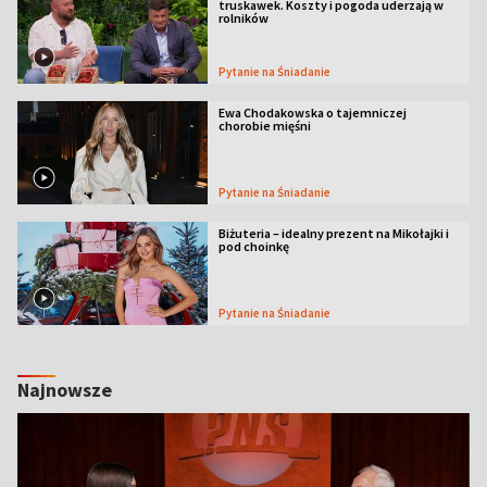
truskawek. Koszty i pogoda uderzają w
rolników
Pytanie na Śniadanie
Ewa Chodakowska o tajemniczej
chorobie mięśni
Pytanie na Śniadanie
Biżuteria – idealny prezent na Mikołajki i
pod choinkę
Pytanie na Śniadanie
Najnowsze