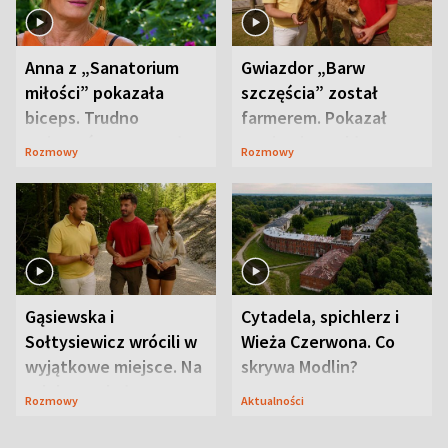
Anna z „Sanatorium
Gwiazdor „Barw
miłości” pokazała
szczęścia” został
biceps. Trudno
farmerem. Pokazał
uwierzyć, co przeszła
swoje niezwykłe
Rozmowy
Rozmowy
wcześniej
ranczo
Gąsiewska i
Cytadela, spichlerz i
Sołtysiewicz wrócili w
Wieża Czerwona. Co
wyjątkowe miejsce. Na
skrywa Modlin?
szlaku czekał
Rozmowy
Aktualności
niedźwiedź