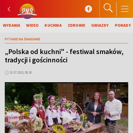
WYDANIA
WIDEO
KUCHNIA
ZDROWIE
GWIAZDY
PORADY
PYTANIE NA ŚNIADANIE
„Polska od kuchni" - festiwal smaków,
tradycji i gościnności
31.07.2025, 08:58