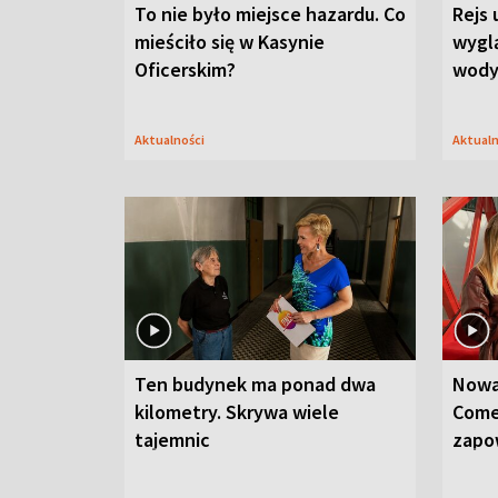
To nie było miejsce hazardu. Co
Rejs 
mieściło się w Kasynie
wygl
Oficerskim?
wod
Aktualności
Aktual
Ten budynek ma ponad dwa
Nowa
kilometry. Skrywa wiele
Come
tajemnic
zapo