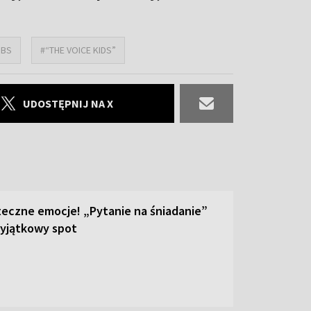
BBS
#“THE VOICE KIDS”
UDOSTĘPNIJ NA X
teczne emocje! „Pytanie na śniadanie”
yjątkowy spot