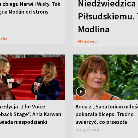
Niedźwiedzica
u zbiegu Narwi i Wisły. Tak
ąda Modlin od strony
Piłsudskiemu. 
y
Modlina
ności
Aktualności
 edycja „The Voice
Anna z „Sanatorium miłoś
back Stage”. Ania Karwan
pokazała biceps. Trudno
wiada niespodzianki
uwierzyć, co przeszła
wcześniej