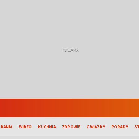
DANIA
WIDEO
KUCHNIA
ZDROWIE
GWIAZDY
PORADY
S