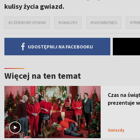
kulisy życia gwiazd.
#CZERWONY DYWAN
#GWIAZDY
#SHOWBIZNES
#TRI
UDOSTĘPNIJ NA FACEBOOKU
Więcej na ten temat
Czas na świą
prezentuje w
Gwiazdy