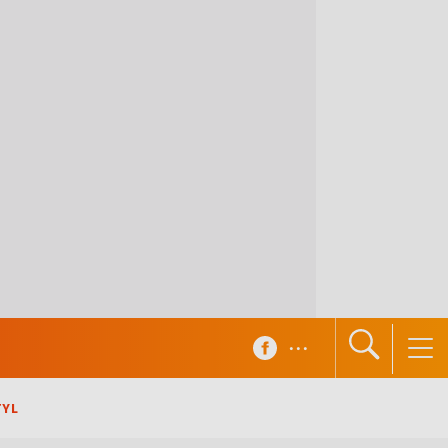
...
TYL