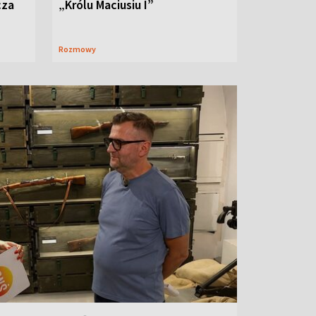
cza
„Królu Maciusiu I”
Rozmowy