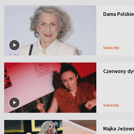
Dama Polskiej
Gwiazdy
Czerwony dyw
Gwiazdy
Majka Jeżows