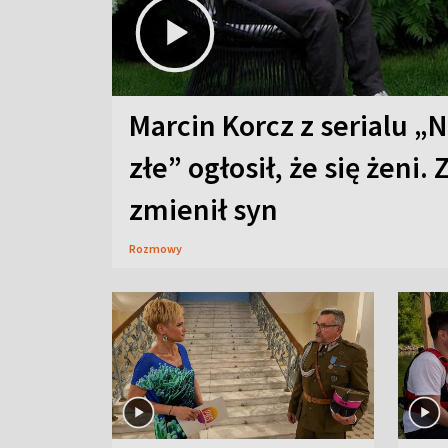
Marcin Korcz z serialu „N
złe” ogłosił, że się żeni. 
zmienił syn
Rozmowy