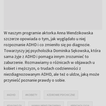
W naszym programie aktorka Anna Wendzikowska
szczerze opowiada o tym, jak wyglądało u niej
rozpoznanie ADHD i co zmieniło się po diagnozie.
Towarzyszy jej psycholożka Dominika Sękowska, która
sama żyje z ADHD i pomaga innym zrozumieć to
zaburzenie. Rozmawiamy o różnicach w objawach u
kobiet i mężczyzn, o trudach codzienności z
niezdiagnozowanym ADHD, ale też o uldze, jaką może
przynieść poznanie prawdy o sobie.
#ADHD
#KOBIETY
#ZDROWIE PSYCHICZNE
#DIAGNOZA
#ANNA WENDZIKOWSKA
#PSYCHOLOGIA