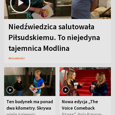
Niedźwiedzica salutowała
Piłsudskiemu. To niejedyna
tajemnica Modlina
Aktualności
Ten budynek ma ponad
Nowa edycja „The
dwa kilometry. Skrywa
Voice Comeback
wiele tajemnic
Stage”. Ania Karwan