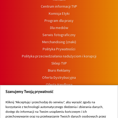
Centrum informacji TVP
Komisja Etyki
Program dla prasy
Dla mediów
Serwis fotograficzny
Merchandising (znaki)
Polityka Prywatności
Polityka przeciwdziałania nadużyciom i korupcji
Sklep TVP
Biuro Reklamy
Oferta Dystrybucyjna
Oferta Handlowa
Dostępność
Szanujemy Twoją prywatność
Moje zgody
Kliknij "Akceptuję i przechodzę do serwisu", aby wyrazić zgody na
Procedura zgłoszeń wewnętrznych
korzystanie z technologii automatycznego śledzenia i zbierania danych,
dostęp do informacji na Twoim urządzeniu końcowym i ich
przechowywanie oraz na przetwarzanie Twoich danych osobowych przez