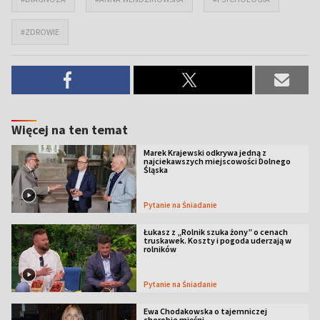
#ZDROWIE
Więcej na ten temat
Marek Krajewski odkrywa jedną z
najciekawszych miejscowości Dolnego
Śląska
Pytanie na Śniadanie
Łukasz z „Rolnik szuka żony” o cenach
truskawek. Koszty i pogoda uderzają w
rolników
Pytanie na Śniadanie
Ewa Chodakowska o tajemniczej
chorobie mięśni