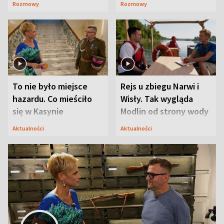
Rozmowy
Rozmowy
Mąż nie odpuszcza
To nie było miejsce
Rejs u zbiegu Narwi i
hazardu. Co mieściło
Wisły. Tak wygląda
się w Kasynie
Modlin od strony wody
Oficerskim?
Aktualności
Aktualności