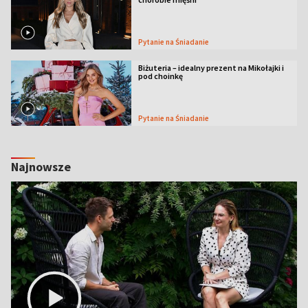
Pytanie na Śniadanie
Biżuteria – idealny prezent na Mikołajki i
pod choinkę
Pytanie na Śniadanie
Najnowsze