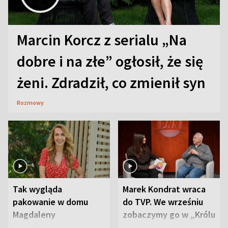
Marcin Korcz z serialu „Na
dobre i na złe” ogłosił, że się
żeni. Zdradził, co zmienił syn
Rozmowy
Tak wygląda
Marek Kondrat wraca
pakowanie w domu
do TVP. We wrześniu
Magdaleny
zobaczymy go w „Królu
Waligórskiej-Lisieckiej.
Maciusiu I”