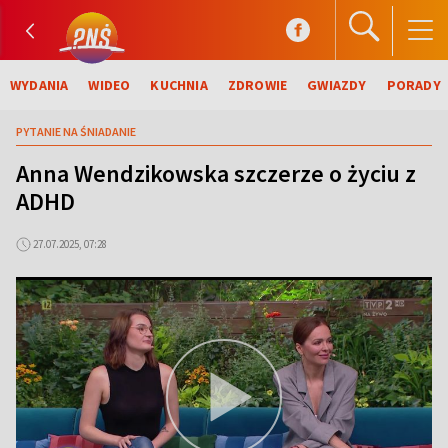
WYDANIA
WIDEO
KUCHNIA
ZDROWIE
GWIAZDY
PORADY
PYTANIE NA ŚNIADANIE
Anna Wendzikowska szczerze o życiu z
ADHD
27.07.2025, 07:28