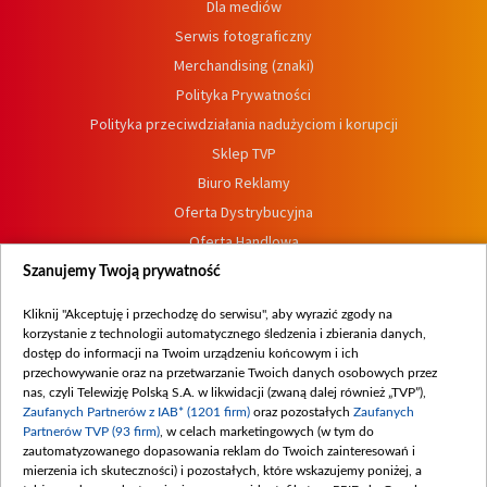
Dla mediów
Serwis fotograficzny
Merchandising (znaki)
Polityka Prywatności
Polityka przeciwdziałania nadużyciom i korupcji
Sklep TVP
Biuro Reklamy
Oferta Dystrybucyjna
Oferta Handlowa
Dostępność
Szanujemy Twoją prywatność
Moje zgody
Kliknij "Akceptuję i przechodzę do serwisu", aby wyrazić zgody na
Procedura zgłoszeń wewnętrznych
korzystanie z technologii automatycznego śledzenia i zbierania danych,
dostęp do informacji na Twoim urządzeniu końcowym i ich
przechowywanie oraz na przetwarzanie Twoich danych osobowych przez
nas, czyli Telewizję Polską S.A. w likwidacji (zwaną dalej również „TVP”),
Zaufanych Partnerów z IAB* (1201 firm)
oraz pozostałych
Zaufanych
Partnerów TVP (93 firm)
, w celach marketingowych (w tym do
zautomatyzowanego dopasowania reklam do Twoich zainteresowań i
mierzenia ich skuteczności) i pozostałych, które wskazujemy poniżej, a