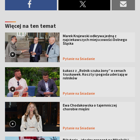
Więcej na ten temat
Marek Krajewski odkrywa jedną z
najciekawszych miejscowości Dolnego
Śląska
Pytanie na Śniadanie
Łukasz z „Rolnik szuka żony” o cenach
truskawek. Koszty i pogoda uderzają w
rolników
Pytanie na Śniadanie
Ewa Chodakowska o tajemniczej
chorobie mięśni
Pytanie na Śniadanie
Biżuteria – idealny prezent na Mikołajki i