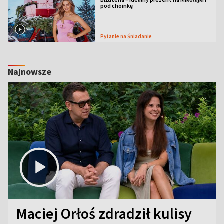
pod choinkę
Pytanie na Śniadanie
Najnowsze
Maciej Orłoś zdradził kulisy