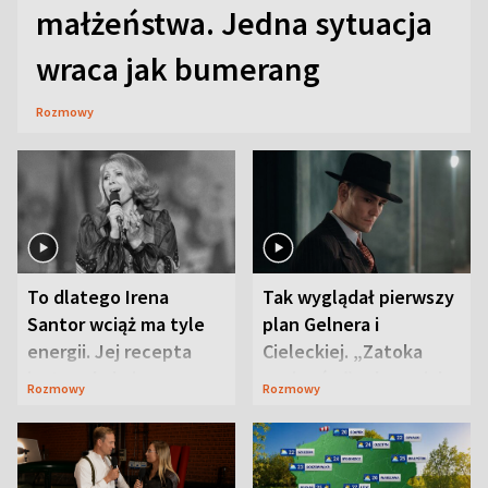
małżeństwa. Jedna sytuacja
wraca jak bumerang
Rozmowy
To dlatego Irena
Tak wyglądał pierwszy
Santor wciąż ma tyle
plan Gelnera i
energii. Jej recepta
Cieleckiej. „Zatoka
jest zaskakująco
szpiegów” od razu ich
Rozmowy
Rozmowy
prosta
zaskoczyła