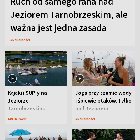
Ruch od samego rana nad
Jeziorem Tarnobrzeskim, ale
ważna jest jedna zasada
Aktualności
Kajaki i SUP-y na
Joga przy szumie wody
Jeziorze
i śpiewie ptaków. Tylko
Tarnobrzeskim.
nad Jeziorem
Przyrodnicy zwracają
Tarnobrzeskim
Aktualności
Aktualności
uwagę na coś jeszcze