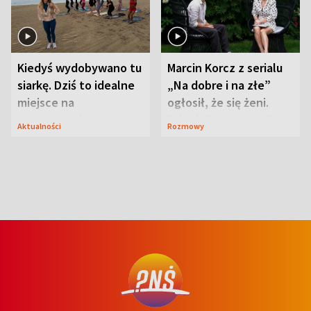
Kiedyś wydobywano tu
Marcin Korcz z serialu
siarkę. Dziś to idealne
„Na dobre i na złe”
miejsce na
ogłosił, że się żeni.
wypoczynek
Zdradził, co zmienił
Aktualności
Rozmowy
syn