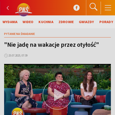
WYDANIA
WIDEO
KUCHNIA
ZDROWIE
GWIAZDY
PORADY
PYTANIE NA ŚNIADANIE
"Nie jadę na wakacje przez otyłość"
25.07.2025, 07:39