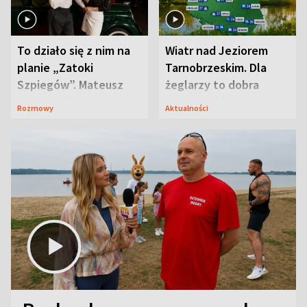
To działo się z nim na
Wiatr nad Jeziorem
planie „Zatoki
Tarnobrzeskim. Dla
Szpiegów”. Mateusz
żeglarzy to dobra
Janicki odsłonił
wiadomość
Rozmowy
Aktualności
aktorski sekret