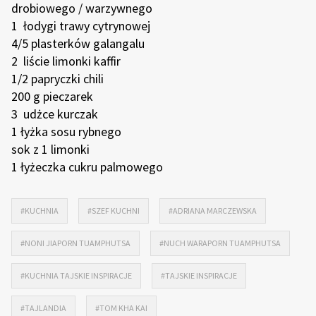
drobiowego / warzywnego
1 łodygi trawy cytrynowej
4/5 plasterków galangalu
2 liście limonki kaffir
1/2 papryczki chili
200 g pieczarek
3 udżce kurczak
1 łyżka sosu rybnego
sok z 1 limonki
1 łyżeczka cukru palmowego
#KUCHNIA
#SZEF KUCHNI
#ADRIANA MARCZEWSKA
#NONI JIAPORN TUAMPHUTSA
#NUCH WARAPORN TUAMPHUTSA
#KUCHNIA TAJSKIE INSPIRACJE
#TAJSKIE INSPIRACJE
#TAJLANDIA
#TOM KHA KAI