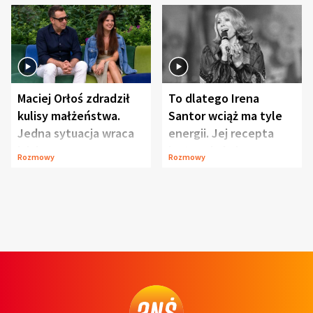
Maciej Orłoś zdradził
To dlatego Irena
kulisy małżeństwa.
Santor wciąż ma tyle
Jedna sytuacja wraca
energii. Jej recepta
jak bumerang
jest zaskakująco
Rozmowy
Rozmowy
prosta