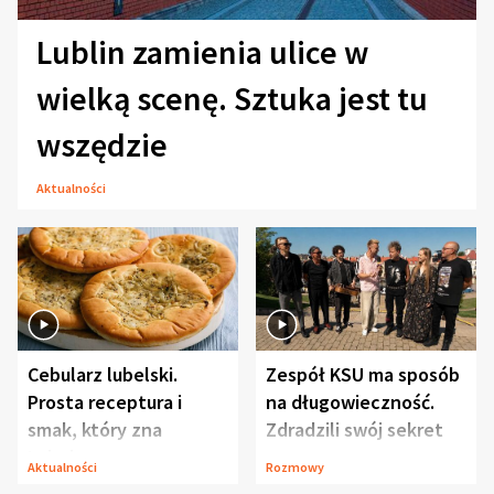
Lublin zamienia ulice w
wielką scenę. Sztuka jest tu
wszędzie
Aktualności
Cebularz lubelski.
Zespół KSU ma sposób
Prosta receptura i
na długowieczność.
smak, który zna
Zdradzili swój sekret
Lubelszczyzna
Aktualności
Rozmowy