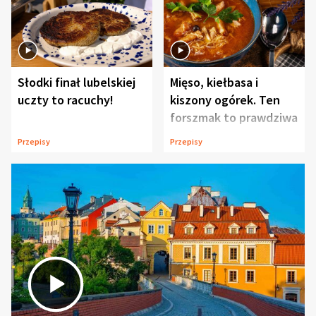
Słodki finał lubelskiej
Mięso, kiełbasa i
uczty to racuchy!
kiszony ogórek. Ten
forszmak to prawdziwa
uczta
Przepisy
Przepisy