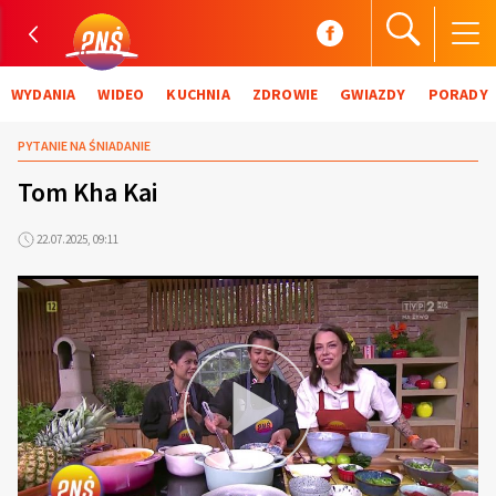
WYDANIA
WIDEO
KUCHNIA
ZDROWIE
GWIAZDY
PORADY
PYTANIE NA ŚNIADANIE
Tom Kha Kai
22.07.2025, 09:11