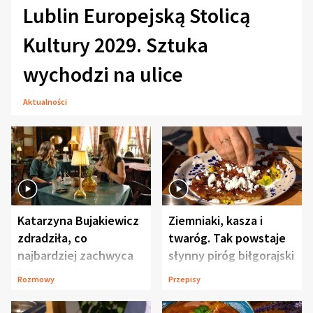
Lublin Europejską Stolicą
Kultury 2029. Sztuka
wychodzi na ulice
Aktualności
Katarzyna Bujakiewicz
Ziemniaki, kasza i
zdradziła, co
twaróg. Tak powstaje
najbardziej zachwyca
słynny piróg biłgorajski
ją w Lublinie
Rozmowy
Przepisy