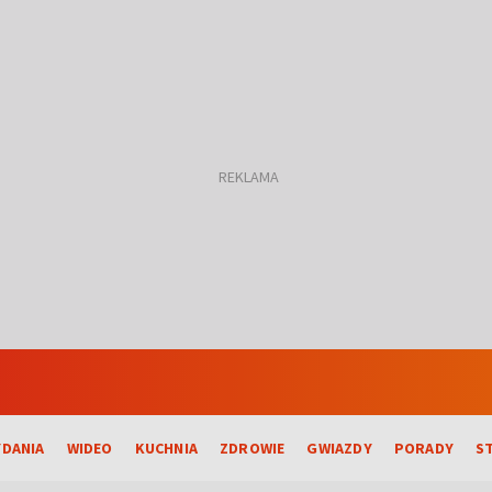
DANIA
WIDEO
KUCHNIA
ZDROWIE
GWIAZDY
PORADY
S