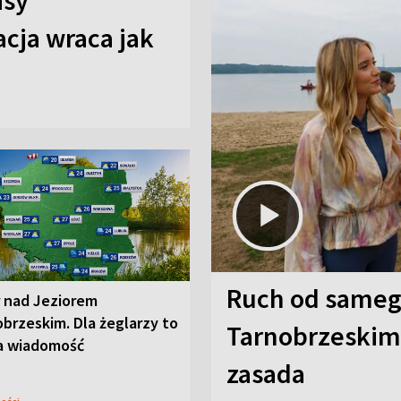
isy
cja wraca jak
Ruch od sameg
r nad Jeziorem
brzeskim. Dla żeglarzy to
Tarnobrzeskim,
a wiadomość
zasada