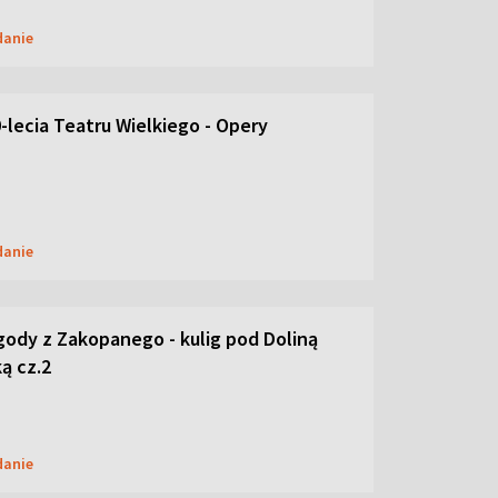
danie
-lecia Teatru Wielkiego - Opery
danie
ody z Zakopanego - kulig pod Doliną
ą cz.2
danie