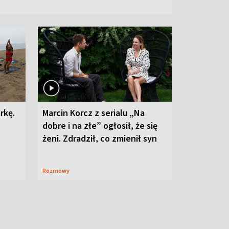
rkę.
Marcin Korcz z serialu „Na
dobre i na złe” ogłosił, że się
żeni. Zdradził, co zmienił syn
Rozmowy