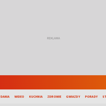
DANIA
WIDEO
KUCHNIA
ZDROWIE
GWIAZDY
PORADY
S