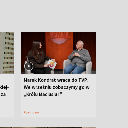
Marek Kondrat wraca do TVP.
iej-
We wrześniu zobaczymy go w
cza
„Królu Maciusiu I”
Rozmowy