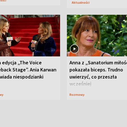
ności
Aktualności
 edycja „The Voice
Anna z „Sanatorium miłoś
back Stage”. Ania Karwan
pokazała biceps. Trudno
wiada niespodzianki
uwierzyć, co przeszła
wcześniej
wy
Rozmowy