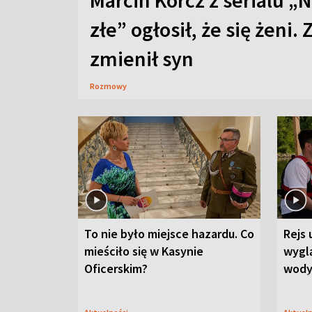
Marcin Korcz z serialu „N
złe” ogłosił, że się żeni. 
zmienił syn
Rozmowy
To nie było miejsce hazardu. Co
Rejs 
mieściło się w Kasynie
wygl
Oficerskim?
wod