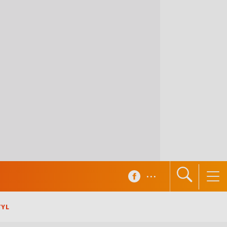
...
TYL