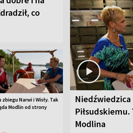
a dobre i na
Zdradził, co
Niedźwiedzica
u zbiegu Narwi i Wisły. Tak
ąda Modlin od strony
Piłsudskiemu. 
y
Modlina