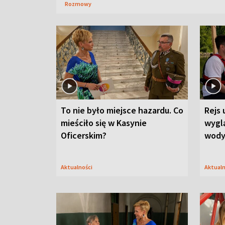
Rozmowy
To nie było miejsce hazardu. Co
Rejs 
mieściło się w Kasynie
wygl
Oficerskim?
wod
Aktualności
Aktual