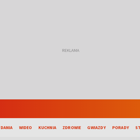
DANIA
WIDEO
KUCHNIA
ZDROWIE
GWIAZDY
PORADY
S