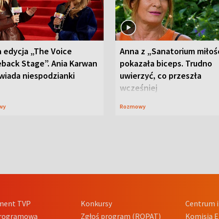
 edycja „The Voice
Anna z „Sanatorium miłoś
back Stage”. Ania Karwan
pokazała biceps. Trudno
wiada niespodzianki
uwierzyć, co przeszła
wcześniej
wy
Rozmowy
ment TVP
Konkursy
Centrum i
Programowa
Zgłoś program (ROPAT)
Komisja E