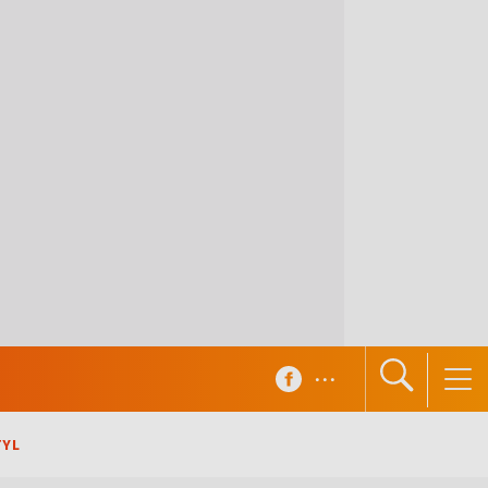
...
TYL