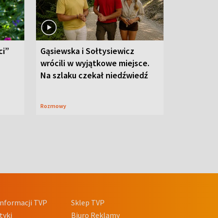
ci”
Gąsiewska i Sołtysiewicz
wrócili w wyjątkowe miejsce.
Na szlaku czekał niedźwiedź
Rozmowy
nformacji TVP
Sklep TVP
tyki
Biuro Reklamy