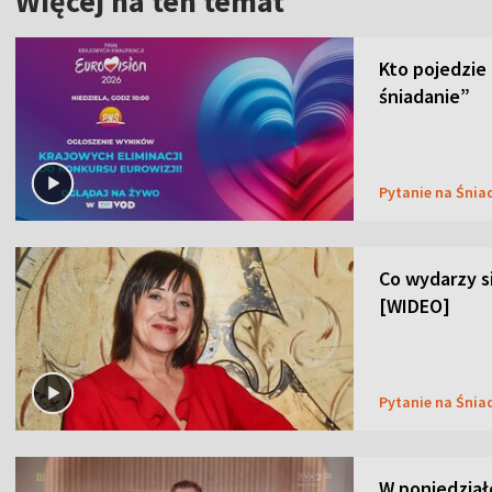
Więcej na ten temat
Kto pojedzie
śniadanie”
Pytanie na Śnia
Co wydarzy s
[WIDEO]
Pytanie na Śnia
W poniedział