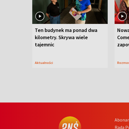
Ten budynek ma ponad dwa
Nowa
kilometry. Skrywa wiele
Come
tajemnic
zapo
Aktualności
Rozmo
Abona
Rada 