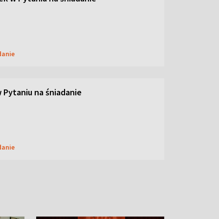
danie
w Pytaniu na śniadanie
danie