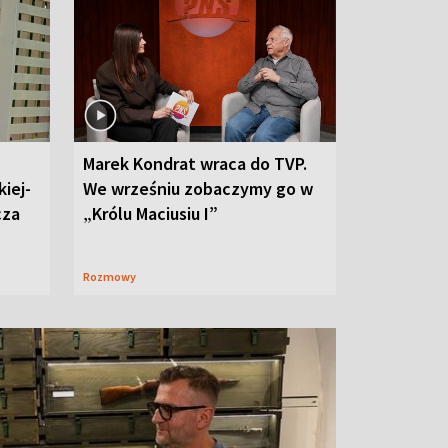
Marek Kondrat wraca do TVP.
iej-
We wrześniu zobaczymy go w
cza
„Królu Maciusiu I”
Rozmowy