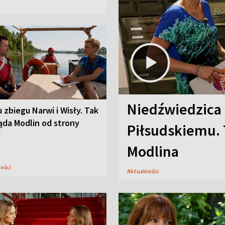
Niedźwiedzica
u zbiegu Narwi i Wisły. Tak
ąda Modlin od strony
Piłsudskiemu. 
y
Modlina
ności
Aktualności