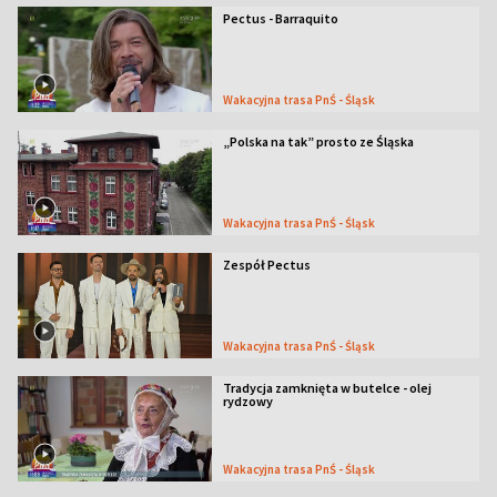
Pectus - Barraquito
Wakacyjna trasa PnŚ - Śląsk
„Polska na tak” prosto ze Śląska
Wakacyjna trasa PnŚ - Śląsk
Zespół Pectus
Wakacyjna trasa PnŚ - Śląsk
Tradycja zamknięta w butelce - olej
rydzowy
Wakacyjna trasa PnŚ - Śląsk