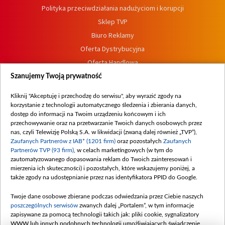
Polityka przeciwdziałania nadużyciom i korupcji
Sklep TVP
Biuro Reklamy
Oferta Dystrybucyjna
Oferta Handlowa
Dostępność
Szanujemy Twoją prywatność
Moje zgody
Kliknij "Akceptuję i przechodzę do serwisu", aby wyrazić zgody na
Procedura zgłoszeń wewnętrznych
korzystanie z technologii automatycznego śledzenia i zbierania danych,
dostęp do informacji na Twoim urządzeniu końcowym i ich
przechowywanie oraz na przetwarzanie Twoich danych osobowych przez
nas, czyli Telewizję Polską S.A. w likwidacji (zwaną dalej również „TVP”),
Zaufanych Partnerów z IAB* (1201 firm)
oraz pozostałych
Zaufanych
Partnerów TVP (93 firm)
, w celach marketingowych (w tym do
zautomatyzowanego dopasowania reklam do Twoich zainteresowań i
mierzenia ich skuteczności) i pozostałych, które wskazujemy poniżej, a
także zgody na udostępnianie przez nas identyfikatora PPID do Google.
Twoje dane osobowe zbierane podczas odwiedzania przez Ciebie naszych
poszczególnych serwisów
zwanych dalej „Portalem”, w tym informacje
zapisywane za pomocą technologii takich jak: pliki cookie, sygnalizatory
WWW lub innych podobnych technologii umożliwiających świadczenie