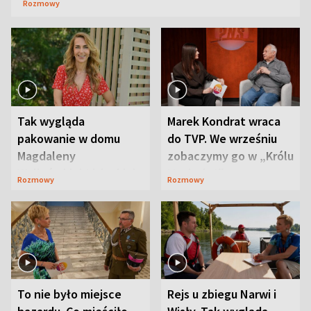
Rozmowy
Tak wygląda
Marek Kondrat wraca
pakowanie w domu
do TVP. We wrześniu
Magdaleny
zobaczymy go w „Królu
Waligórskiej-Lisieckiej.
Maciusiu I”
Rozmowy
Rozmowy
Mąż nie odpuszcza
To nie było miejsce
Rejs u zbiegu Narwi i