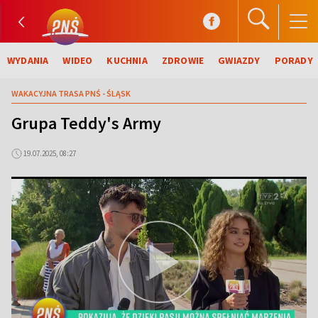
WYDANIA
WIDEO
KUCHNIA
ZDROWIE
GWIAZDY
PORADY
WAKACYJNA TRASA PNŚ - ŚLĄSK
Grupa Teddy's Army
19.07.2025, 08:27