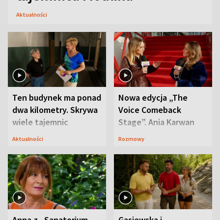
Aktualności
Ten budynek ma ponad
Nowa edycja „The
dwa kilometry. Skrywa
Voice Comeback
wiele tajemnic
Stage”. Ania Karwan
zapowiada
Aktualności
Rozmowy
niespodzianki
Anna z „Sanatorium
Gąsiewska i