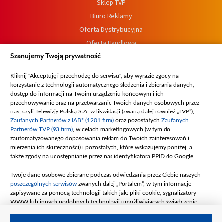
Sklep TVP
Biuro Reklamy
Oferta Dystrybucyjna
Oferta Handlowa
Dostępność
Szanujemy Twoją prywatność
Moje zgody
Kliknij "Akceptuję i przechodzę do serwisu", aby wyrazić zgody na
Procedura zgłoszeń wewnętrznych
korzystanie z technologii automatycznego śledzenia i zbierania danych,
dostęp do informacji na Twoim urządzeniu końcowym i ich
przechowywanie oraz na przetwarzanie Twoich danych osobowych przez
nas, czyli Telewizję Polską S.A. w likwidacji (zwaną dalej również „TVP”),
Zaufanych Partnerów z IAB* (1201 firm)
oraz pozostałych
Zaufanych
Partnerów TVP (93 firm)
, w celach marketingowych (w tym do
zautomatyzowanego dopasowania reklam do Twoich zainteresowań i
mierzenia ich skuteczności) i pozostałych, które wskazujemy poniżej, a
także zgody na udostępnianie przez nas identyfikatora PPID do Google.
Twoje dane osobowe zbierane podczas odwiedzania przez Ciebie naszych
poszczególnych serwisów
zwanych dalej „Portalem”, w tym informacje
zapisywane za pomocą technologii takich jak: pliki cookie, sygnalizatory
WWW lub innych podobnych technologii umożliwiających świadczenie
dopasowanych i bezpiecznych usług, personalizację treści oraz reklam,
udostępnianie funkcji mediów społecznościowych oraz analizowanie ruchu