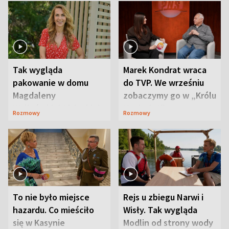
Tak wygląda
Marek Kondrat wraca
pakowanie w domu
do TVP. We wrześniu
Magdaleny
zobaczymy go w „Królu
Waligórskiej-Lisieckiej.
Maciusiu I”
Rozmowy
Rozmowy
Mąż nie odpuszcza
To nie było miejsce
Rejs u zbiegu Narwi i
hazardu. Co mieściło
Wisły. Tak wygląda
się w Kasynie
Modlin od strony wody