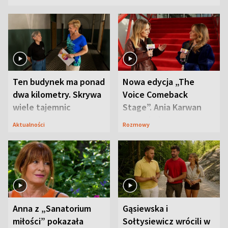
Ten budynek ma ponad
Nowa edycja „The
dwa kilometry. Skrywa
Voice Comeback
wiele tajemnic
Stage”. Ania Karwan
zapowiada
Aktualności
Rozmowy
niespodzianki
Anna z „Sanatorium
Gąsiewska i
miłości” pokazała
Sołtysiewicz wrócili w