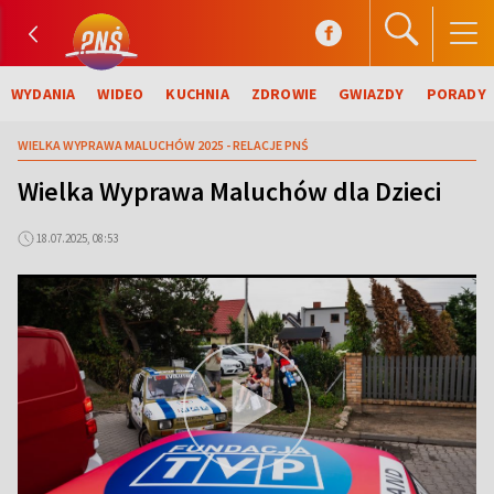
WYDANIA
WIDEO
KUCHNIA
ZDROWIE
GWIAZDY
PORADY
WIELKA WYPRAWA MALUCHÓW 2025 - RELACJE PNŚ
Wielka Wyprawa Maluchów dla Dzieci
18.07.2025, 08:53