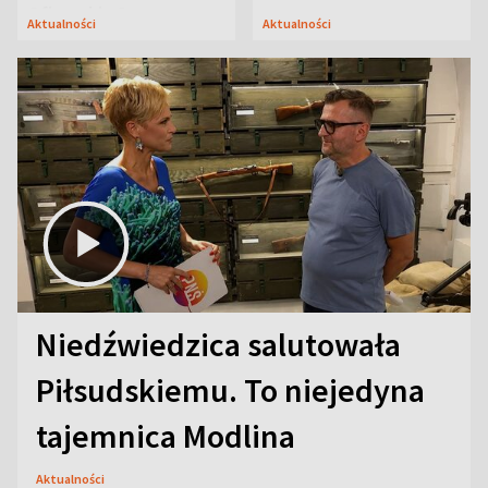
Oficerskim?
Aktualności
Aktualności
Niedźwiedzica salutowała
Piłsudskiemu. To niejedyna
tajemnica Modlina
Aktualności