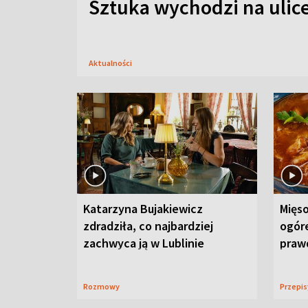
Sztuka wychodzi na ulic
Aktualności
Katarzyna Bujakiewicz
Mięso
zdradziła, co najbardziej
ogór
zachwyca ją w Lublinie
praw
Rozmowy
Przepi