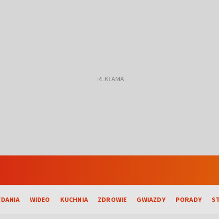
DANIA
WIDEO
KUCHNIA
ZDROWIE
GWIAZDY
PORADY
S