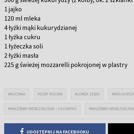
1 jajko
120 ml mleka
4 łyżki mąki kukurydzianej
1 łyżka cukru
1 łyżeczka soli
2 łyżki masła
225 g świeżej mozzarelli pokrojonej w plastry
#KUCHNIA
#SZEF KUCHNI
#LOREK ZEDIU
#MAŁGORZA
#NALEŚNIKI WENEZUELSKIE - CACHAPAS
#NALEŚNIKI WENEZUELSKI
UDOSTĘPNIJ NA FACEBOOKU