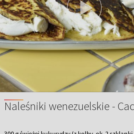
Naleśniki wenezuelskie - Ca
300 g świeżej kukurydzy (z kolby, ok. 2 szklanki