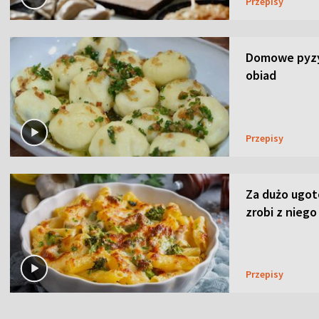
Przepisy
Domowe pyzy 
obiad
Przepisy
Za dużo ugo
zrobi z niego
Przepisy