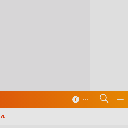
...
TYL