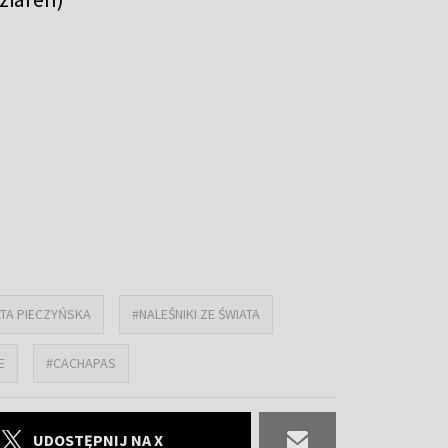
TA PIECZYŃSKA
#NALEŚNIKI ZE ŚWIATA
E
#CACHAPAS
UDOSTĘPNIJ NA X