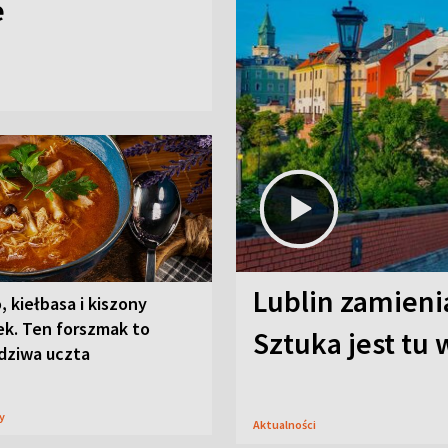
e
Lublin zamienia
, kiełbasa i kiszony
ek. Ten forszmak to
Sztuka jest tu
dziwa uczta
sy
Aktualności