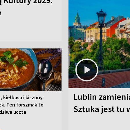
ą Kultury 2029.
e
Lublin zamienia
, kiełbasa i kiszony
ek. Ten forszmak to
Sztuka jest tu
dziwa uczta