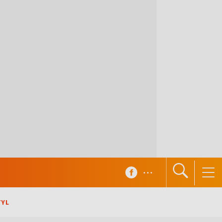
...
TYL