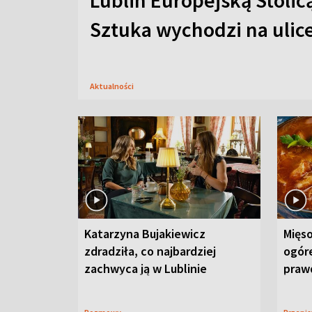
Lublin Europejską Stolic
Sztuka wychodzi na ulic
Aktualności
Katarzyna Bujakiewicz
Mięso
zdradziła, co najbardziej
ogór
zachwyca ją w Lublinie
praw