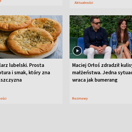
sy
Aktualności
arz lubelski. Prosta
Maciej Orłoś zdradził kulis
tura i smak, który zna
małżeństwa. Jedna sytua
lszczyzna
wraca jak bumerang
ności
Rozmowy