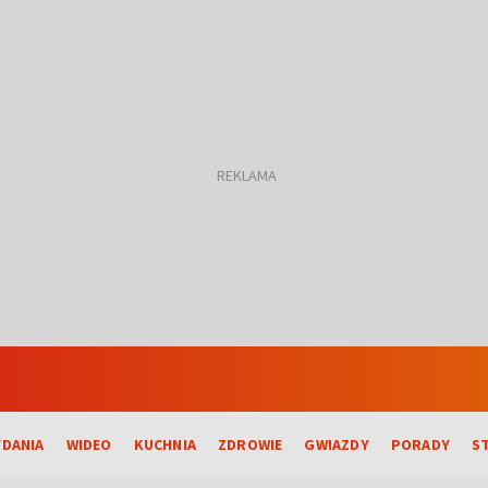
DANIA
WIDEO
KUCHNIA
ZDROWIE
GWIAZDY
PORADY
S