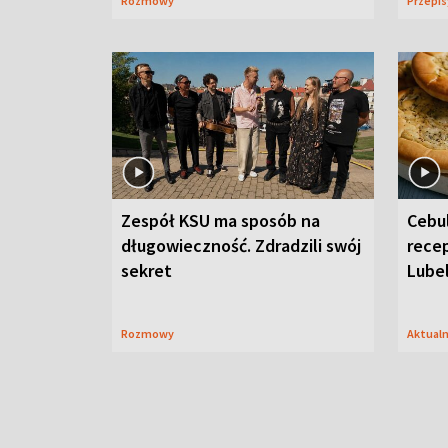
Rozmowy
Przepi
Zespół KSU ma sposób na
Cebul
długowieczność. Zdradzili swój
recep
sekret
Lube
Rozmowy
Aktual