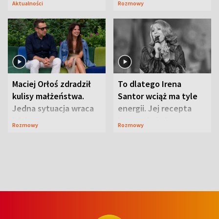
Aktualności
Rozmowy
Maciej Orłoś zdradził
To dlatego Irena
kulisy małżeństwa.
Santor wciąż ma tyle
Jedna sytuacja wraca
energii. Jej recepta
jak bumerang
jest zaskakująco
Rozmowy
Rozmowy
prosta