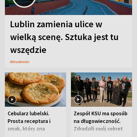
Lublin zamienia ulice w
wielką scenę. Sztuka jest tu
wszędzie
Aktualności
Cebularz lubelski.
Zespół KSU ma sposób
Prosta receptura i
na długowieczność.
smak, który zna
Zdradzili swój sekret
Lubelszczyzna