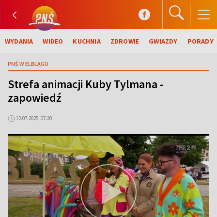
WYDANIA
WIDEO
KUCHNIA
ZDROWIE
GWIAZDY
PORADY
PNŚ W ELBLĄGU
Strefa animacji Kuby Tylmana -
zapowiedź
12.07.2025, 07:20