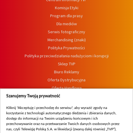
Komisja Etyki
Program dla prasy
Dla mediów
Serwis fotograficzny
Merchandising (znaki)
Polityka Prywatności
Polityka przeciwdziałania nadużyciom i korupcji
Sklep TVP
Biuro Reklamy
Oferta Dystrybucyjna
Oferta Handlowa
Dostępność
Szanujemy Twoją prywatność
Moje zgody
Kliknij "Akceptuję i przechodzę do serwisu", aby wyrazić zgody na
Procedura zgłoszeń wewnętrznych
korzystanie z technologii automatycznego śledzenia i zbierania danych,
dostęp do informacji na Twoim urządzeniu końcowym i ich
przechowywanie oraz na przetwarzanie Twoich danych osobowych przez
nas, czyli Telewizję Polską S.A. w likwidacji (zwaną dalej również „TVP”),