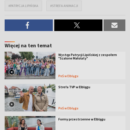
#PATRYCJA LIPIŃSKA
#STREFA ANIMACJI
Więcej na ten temat
Występ Patrycji Lipińskiej z zespołem
"Szalone Małolaty"
PnŚ w Elblągu
Strefa TVP w Elblągu
PnŚ w Elblągu
Formy przestrzenne w Elblągu