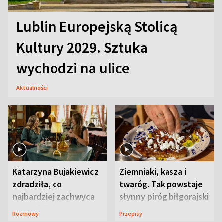
Lublin Europejską Stolicą
Kultury 2029. Sztuka
wychodzi na ulice
Aktualności
Katarzyna Bujakiewicz
Ziemniaki, kasza i
zdradziła, co
twaróg. Tak powstaje
najbardziej zachwyca
słynny piróg biłgorajski
ją w Lublinie
Rozmowy
Przepisy