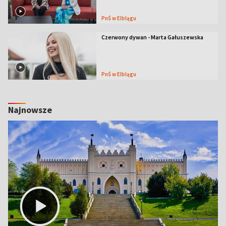
PnŚ w Elblągu
Czerwony dywan - Marta Gałuszewska
PnŚ w Elblągu
Najnowsze