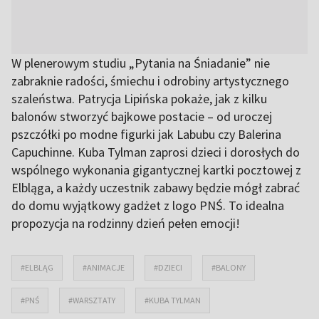
W plenerowym studiu „Pytania na Śniadanie” nie
zabraknie radości, śmiechu i odrobiny artystycznego
szaleństwa. Patrycja Lipińska pokaże, jak z kilku
balonów stworzyć bajkowe postacie – od uroczej
pszczółki po modne figurki jak Labubu czy Balerina
Capuchinne. Kuba Tylman zaprosi dzieci i dorosłych do
wspólnego wykonania gigantycznej kartki pocztowej z
Elbląga, a każdy uczestnik zabawy będzie mógł zabrać
do domu wyjątkowy gadżet z logo PNŚ. To idealna
propozycja na rodzinny dzień pełen emocji!
#ELBLĄG
#ANIMACJE
#DZIECI
#BALONY
#PNŚ
#WARSZTATY
#KUBA TYLMAN