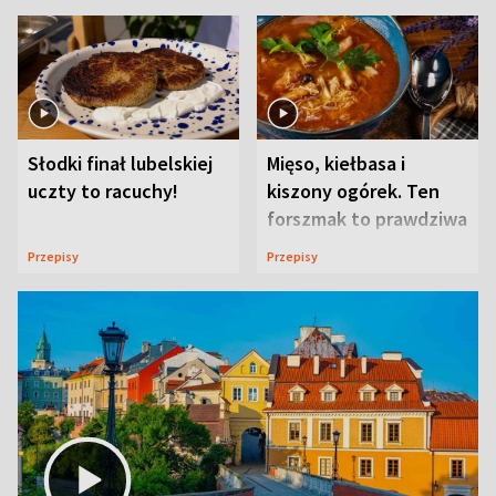
Słodki finał lubelskiej
Mięso, kiełbasa i
uczty to racuchy!
kiszony ogórek. Ten
forszmak to prawdziwa
uczta
Przepisy
Przepisy