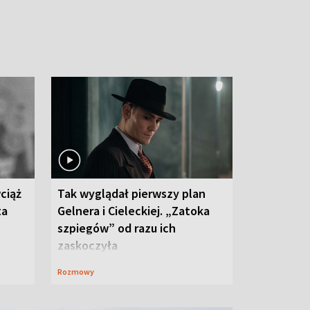
ciąż
Tak wyglądał pierwszy plan
ta
Gelnera i Cieleckiej. „Zatoka
szpiegów” od razu ich
zaskoczyła
Rozmowy