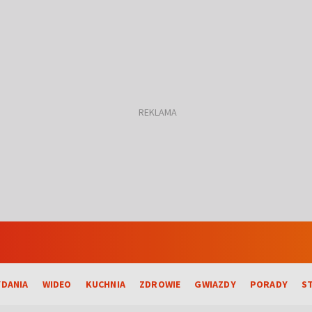
DANIA
WIDEO
KUCHNIA
ZDROWIE
GWIAZDY
PORADY
S