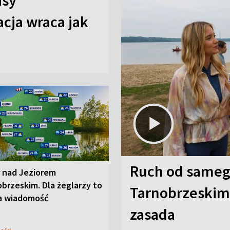
isy
cja wraca jak
Ruch od sameg
r nad Jeziorem
brzeskim. Dla żeglarzy to
Tarnobrzeskim,
a wiadomość
zasada