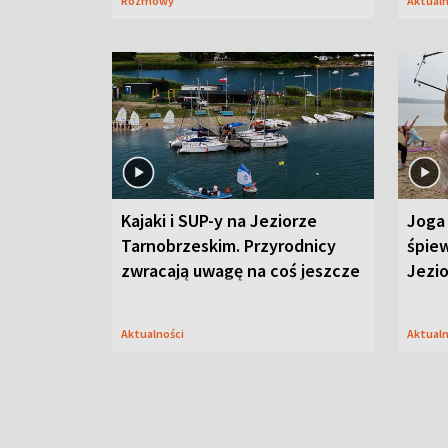
Rozmowy
Aktual
Kajaki i SUP-y na Jeziorze
Joga 
Tarnobrzeskim. Przyrodnicy
śpiew
zwracają uwagę na coś jeszcze
Jezi
Aktualności
Aktual