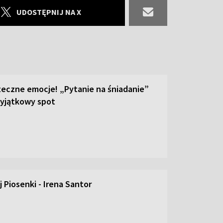
UDOSTĘPNIJ NA X
teczne emocje! „Pytanie na śniadanie”
yjątkowy spot
 Piosenki - Irena Santor