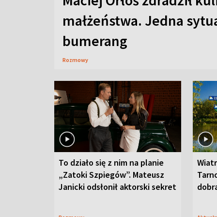
Maciej Orłoś zdradził kul
małżeństwa. Jedna sytua
bumerang
Rozmowy
To działo się z nim na planie
Wiat
„Zatoki Szpiegów”. Mateusz
Tarno
Janicki odsłonił aktorski sekret
dobr