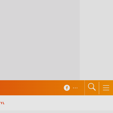
...
TYL