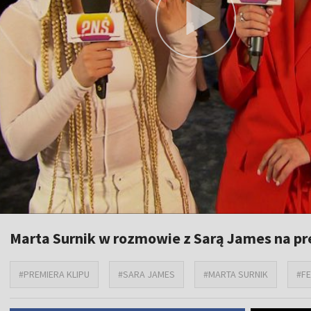
Marta Surnik w rozmowie z Sarą James na pr
#PREMIERA KLIPU
#SARA JAMES
#MARTA SURNIK
#FE