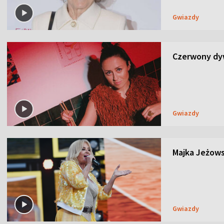
Gwiazdy
Czerwony dyw
Gwiazdy
Majka Jeżows
Gwiazdy