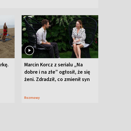
rkę.
Marcin Korcz z serialu „Na
dobre i na złe” ogłosił, że się
żeni. Zdradził, co zmienił syn
Rozmowy