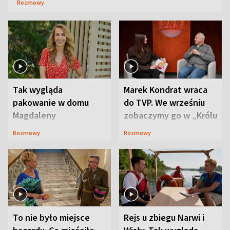
Rozmowy
Tak wygląda
Marek Kondrat wraca
pakowanie w domu
do TVP. We wrześniu
Magdaleny
zobaczymy go w „Królu
Waligórskiej-Lisieckiej.
Maciusiu I”
Rozmowy
Rozmowy
Mąż nie odpuszcza
To nie było miejsce
Rejs u zbiegu Narwi i