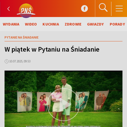
WYDANIA
WIDEO
KUCHNIA
ZDROWIE
GWIAZDY
PORADY
PYTANIE NA ŚNIADANIE
W piątek w Pytaniu na Śniadanie
10.07.2025, 09:53