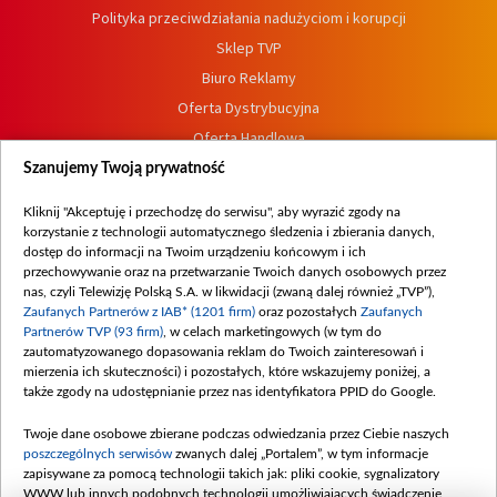
Polityka przeciwdziałania nadużyciom i korupcji
Sklep TVP
Biuro Reklamy
Oferta Dystrybucyjna
Oferta Handlowa
Dostępność
Szanujemy Twoją prywatność
Moje zgody
Kliknij "Akceptuję i przechodzę do serwisu", aby wyrazić zgody na
Procedura zgłoszeń wewnętrznych
korzystanie z technologii automatycznego śledzenia i zbierania danych,
dostęp do informacji na Twoim urządzeniu końcowym i ich
przechowywanie oraz na przetwarzanie Twoich danych osobowych przez
nas, czyli Telewizję Polską S.A. w likwidacji (zwaną dalej również „TVP”),
Zaufanych Partnerów z IAB* (1201 firm)
oraz pozostałych
Zaufanych
Partnerów TVP (93 firm)
, w celach marketingowych (w tym do
zautomatyzowanego dopasowania reklam do Twoich zainteresowań i
mierzenia ich skuteczności) i pozostałych, które wskazujemy poniżej, a
także zgody na udostępnianie przez nas identyfikatora PPID do Google.
Twoje dane osobowe zbierane podczas odwiedzania przez Ciebie naszych
poszczególnych serwisów
zwanych dalej „Portalem”, w tym informacje
zapisywane za pomocą technologii takich jak: pliki cookie, sygnalizatory
WWW lub innych podobnych technologii umożliwiających świadczenie