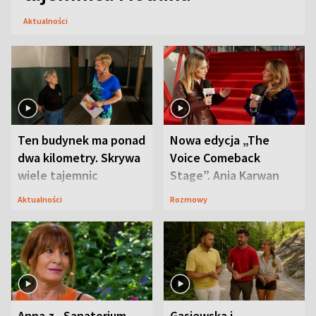
Aktualności
Ten budynek ma ponad
Nowa edycja „The
dwa kilometry. Skrywa
Voice Comeback
wiele tajemnic
Stage”. Ania Karwan
zapowiada
Aktualności
Rozmowy
niespodzianki
Anna z „Sanatorium
Gąsiewska i