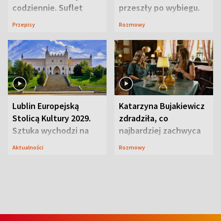
codziennie. Suflet
przeszły po wybiegu.
serowy zachwyca
Te stylizacje
Przepisy
Rozmowy
smakiem
przyciągały wzrok
Lublin Europejską
Katarzyna Bujakiewicz
Stolicą Kultury 2029.
zdradziła, co
Sztuka wychodzi na
najbardziej zachwyca
ulice
ją w Lublinie
Aktualności
Rozmowy