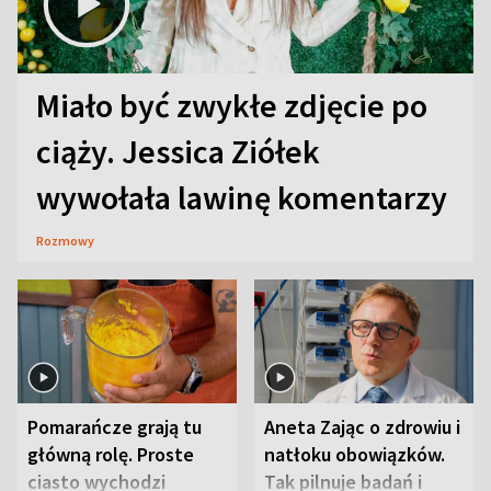
Miało być zwykłe zdjęcie po
ciąży. Jessica Ziółek
wywołała lawinę komentarzy
Rozmowy
Pomarańcze grają tu
Aneta Zając o zdrowiu i
główną rolę. Proste
natłoku obowiązków.
ciasto wychodzi
Tak pilnuje badań i