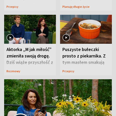
wyjątkowo wilgotne
wizyt
Przepisy
Planuję długie życie
Aktorka „M jak miłość”
Puszyste bułeczki
zmieniła swoją drogę.
prosto z piekarnika. Z
Dziś wiąże przyszłość z
tym masłem smakują
neurobiologią
jeszcze lepiej
Rozmowy
Przepisy