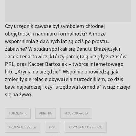
Czy urzędnik zawsze był symbolem chłodnej
obojętności i nadmiaru formalności? A może
wspomnienia z dawnych lat są dziś po prostu...
zabawne? W studiu spotkali się Danuta Błażejczyk i
Jacek Lenartowicz, którzy pamiętają urzędy z czasów
PRL, oraz Kacper Bartosiak – twórca internetowego
hitu „Krynia na urzędzie”. Wspólnie opowiedzą, jak
zmieniły się relacje obywatela z urzędnikiem, co dziś
bawi najbardziej i czy "urzędowa komedia" wciąż dzieje
się na żywo.
#URZĘDNIK
#KRYNIA
#BIUROKRACJA
#POLSKIE URZĘDY
#PRL
#KRYNIA NA URZĘDZIE