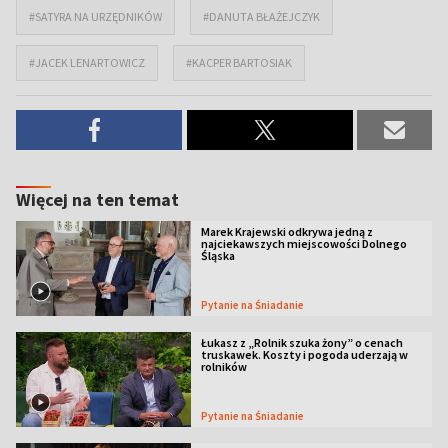
#SATYRA NA URZĘDNIKÓW
#DANUTA BŁAŻEJCZYK
#JACEK LENARTOWICZ
#KACPER BARTOSIAK
Więcej na ten temat
Marek Krajewski odkrywa jedną z
najciekawszych miejscowości Dolnego
Śląska
Pytanie na Śniadanie
Łukasz z „Rolnik szuka żony” o cenach
truskawek. Koszty i pogoda uderzają w
rolników
Pytanie na Śniadanie