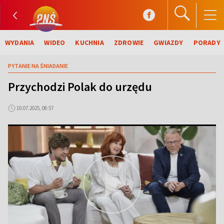
WYDANIA
WIDEO
KUCHNIA
ZDROWIE
GWIAZDY
PORADY
PYTANIE NA ŚNIADANIE
Przychodzi Polak do urzędu
10.07.2025, 08:57