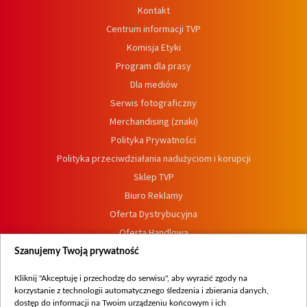
Kontakt
Centrum informacji TVP
Komisja Etyki
Program dla prasy
Dla mediów
Serwis fotograficzny
Merchandising (znaki)
Polityka Prywatności
Polityka przeciwdziałania nadużyciom i korupcji
Sklep TVP
Biuro Reklamy
Oferta Dystrybucyjna
Oferta Handlowa
Dostępność
Szanujemy Twoją prywatność
Moje zgody
Kliknij "Akceptuję i przechodzę do serwisu", aby wyrazić zgody na
Procedura zgłoszeń wewnętrznych
korzystanie z technologii automatycznego śledzenia i zbierania danych,
dostęp do informacji na Twoim urządzeniu końcowym i ich