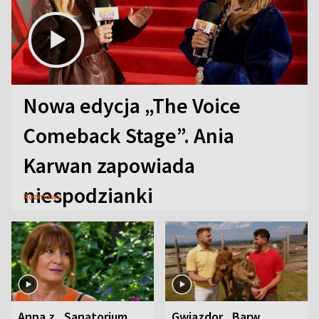
Nowa edycja „The Voice
Comeback Stage”. Ania
Karwan zapowiada
niespodzianki
Rozmowy
Anna z „Sanatorium
Gwiazdor „Barw