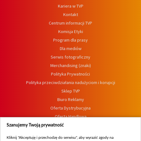
Kariera w TVP
Kontakt
Centrum informacji TVP
Komisja Etyki
Program dla prasy
Dla mediów
Serwis fotograficzny
Merchandising (znaki)
Polityka Prywatności
Polityka przeciwdziałania nadużyciom i korupcji
Sklep TVP
Biuro Reklamy
Oferta Dystrybucyjna
Oferta Handlowa
Dostępność
Szanujemy Twoją prywatność
Moje zgody
Kliknij "Akceptuję i przechodzę do serwisu", aby wyrazić zgody na