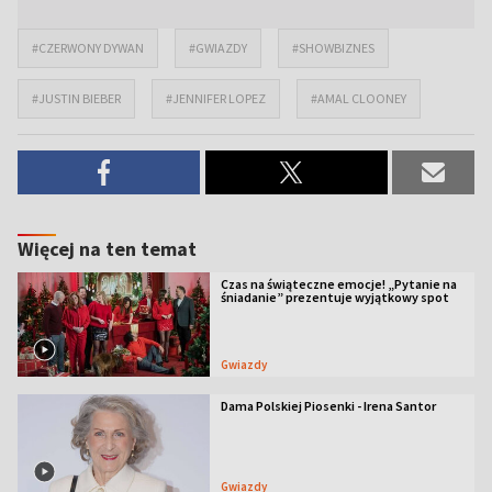
#CZERWONY DYWAN
#GWIAZDY
#SHOWBIZNES
#JUSTIN BIEBER
#JENNIFER LOPEZ
#AMAL CLOONEY
Więcej na ten temat
Czas na świąteczne emocje! „Pytanie na
śniadanie” prezentuje wyjątkowy spot
Gwiazdy
Dama Polskiej Piosenki - Irena Santor
Gwiazdy