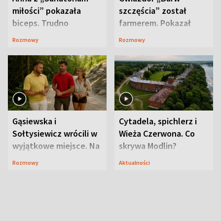
miłości” pokazała
szczęścia” został
biceps. Trudno
farmerem. Pokazał
uwierzyć, co przeszła
swoje niezwykłe
Rozmowy
Rozmowy
wcześniej
ranczo
Gąsiewska i
Cytadela, spichlerz i
Sołtysiewicz wrócili w
Wieża Czerwona. Co
wyjątkowe miejsce. Na
skrywa Modlin?
szlaku czekał
Rozmowy
Aktualności
niedźwiedź