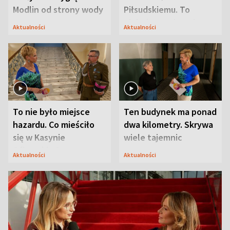
Modlin od strony wody
Piłsudskiemu. To
niejedyna tajemnica
Aktualności
Aktualności
Modlina
To nie było miejsce
Ten budynek ma ponad
hazardu. Co mieściło
dwa kilometry. Skrywa
się w Kasynie
wiele tajemnic
Oficerskim?
Aktualności
Aktualności