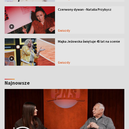
Czerwony dywan - Natalia Przybysz
Gwiazdy
Majka Jeżowska świętuje 45 lat na scenie
Gwiazdy
Najnowsze