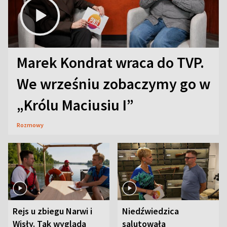
Marek Kondrat wraca do TVP.
We wrześniu zobaczymy go w
„Królu Maciusiu I”
Rozmowy
Rejs u zbiegu Narwi i
Niedźwiedzica
Wisły. Tak wygląda
salutowała