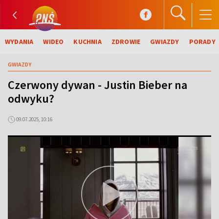
WYDANIA
WIDEO
KUCHNIA
ZDROWIE
GWIAZDY
PORADY
GWIAZDY
Czerwony dywan - Justin Bieber na
odwyku?
09.07.2025, 10:16