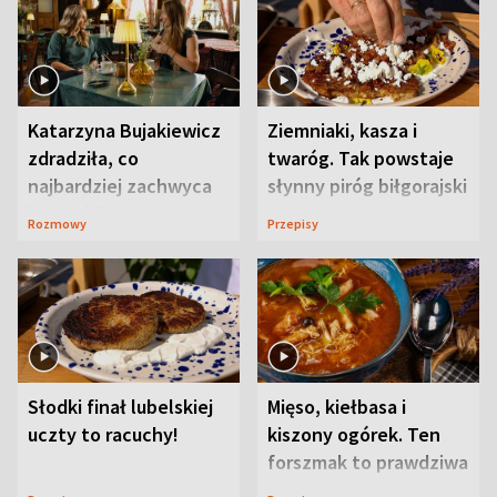
Katarzyna Bujakiewicz
Ziemniaki, kasza i
zdradziła, co
twaróg. Tak powstaje
najbardziej zachwyca
słynny piróg biłgorajski
ją w Lublinie
Rozmowy
Przepisy
Słodki finał lubelskiej
Mięso, kiełbasa i
uczty to racuchy!
kiszony ogórek. Ten
forszmak to prawdziwa
uczta