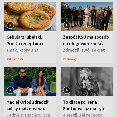
Cebularz lubelski.
Zespół KSU ma sposób
Prosta receptura i
na długowieczność.
smak, który zna
Zdradzili swój sekret
Lubelszczyzna
Aktualności
Rozmowy
Maciej Orłoś zdradził
To dlatego Irena
kulisy małżeństwa.
Santor wciąż ma tyle
Jedna sytuacja wraca
energii. Jej recepta