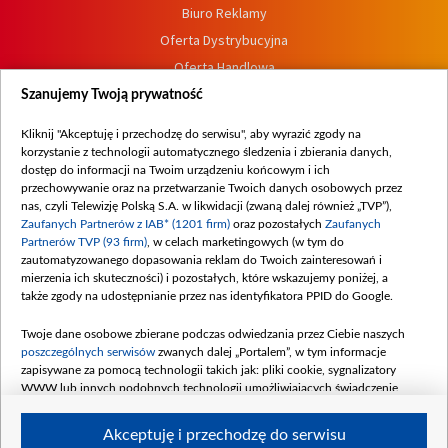
Biuro Reklamy
Oferta Dystrybucyjna
Oferta Handlowa
Dostępność
Szanujemy Twoją prywatność
Moje zgody
Kliknij "Akceptuję i przechodzę do serwisu", aby wyrazić zgody na
Procedura zgłoszeń wewnętrznych
korzystanie z technologii automatycznego śledzenia i zbierania danych,
dostęp do informacji na Twoim urządzeniu końcowym i ich
przechowywanie oraz na przetwarzanie Twoich danych osobowych przez
nas, czyli Telewizję Polską S.A. w likwidacji (zwaną dalej również „TVP”),
Zaufanych Partnerów z IAB* (1201 firm)
oraz pozostałych
Zaufanych
Partnerów TVP (93 firm)
, w celach marketingowych (w tym do
zautomatyzowanego dopasowania reklam do Twoich zainteresowań i
mierzenia ich skuteczności) i pozostałych, które wskazujemy poniżej, a
także zgody na udostępnianie przez nas identyfikatora PPID do Google.
Twoje dane osobowe zbierane podczas odwiedzania przez Ciebie naszych
poszczególnych serwisów
zwanych dalej „Portalem”, w tym informacje
zapisywane za pomocą technologii takich jak: pliki cookie, sygnalizatory
WWW lub innych podobnych technologii umożliwiających świadczenie
dopasowanych i bezpiecznych usług, personalizację treści oraz reklam,
udostępnianie funkcji mediów społecznościowych oraz analizowanie ruchu
Akceptuję i przechodzę do serwisu
w Internecie.