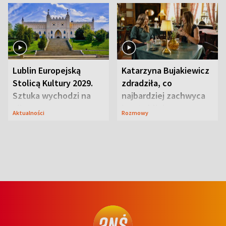
Lublin Europejską
Katarzyna Bujakiewicz
Stolicą Kultury 2029.
zdradziła, co
Sztuka wychodzi na
najbardziej zachwyca
ulice
ją w Lublinie
Aktualności
Rozmowy