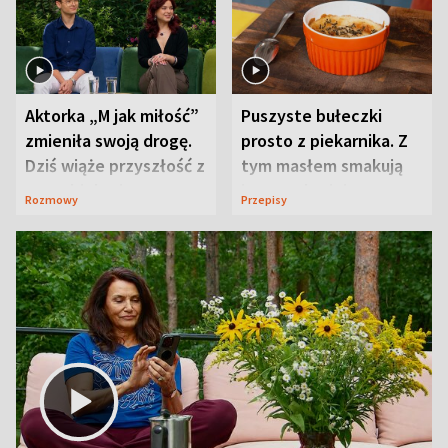
Aktorka „M jak miłość”
Puszyste bułeczki
zmieniła swoją drogę.
prosto z piekarnika. Z
Dziś wiąże przyszłość z
tym masłem smakują
neurobiologią
jeszcze lepiej
Rozmowy
Przepisy