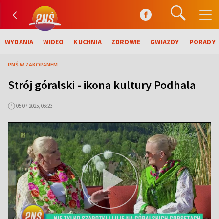
WYDANIA
WIDEO
KUCHNIA
ZDROWIE
GWIAZDY
PORADY
PNŚ W ZAKOPANEM
Strój góralski - ikona kultury Podhala
05.07.2025, 06:23