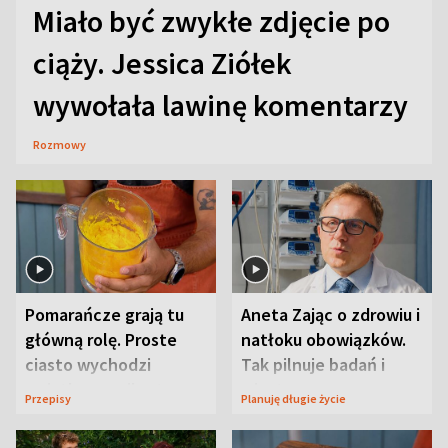
Miało być zwykłe zdjęcie po
ciąży. Jessica Ziółek
wywołała lawinę komentarzy
Rozmowy
Pomarańcze grają tu
Aneta Zając o zdrowiu i
główną rolę. Proste
natłoku obowiązków.
ciasto wychodzi
Tak pilnuje badań i
wyjątkowo wilgotne
wizyt
Przepisy
Planuję długie życie