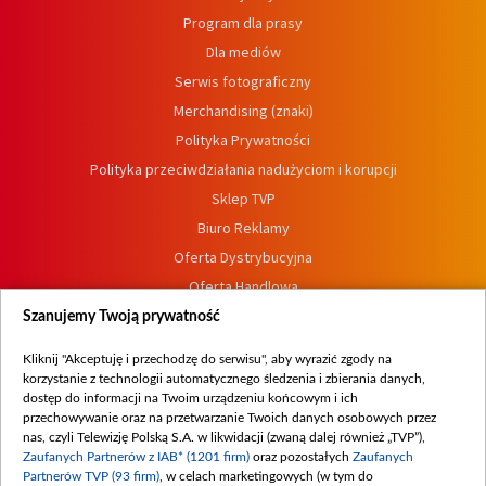
Program dla prasy
Dla mediów
Serwis fotograficzny
Merchandising (znaki)
Polityka Prywatności
Polityka przeciwdziałania nadużyciom i korupcji
Sklep TVP
Biuro Reklamy
Oferta Dystrybucyjna
Oferta Handlowa
Dostępność
Szanujemy Twoją prywatność
Moje zgody
Kliknij "Akceptuję i przechodzę do serwisu", aby wyrazić zgody na
Procedura zgłoszeń wewnętrznych
korzystanie z technologii automatycznego śledzenia i zbierania danych,
dostęp do informacji na Twoim urządzeniu końcowym i ich
przechowywanie oraz na przetwarzanie Twoich danych osobowych przez
nas, czyli Telewizję Polską S.A. w likwidacji (zwaną dalej również „TVP”),
Zaufanych Partnerów z IAB* (1201 firm)
oraz pozostałych
Zaufanych
Partnerów TVP (93 firm)
, w celach marketingowych (w tym do