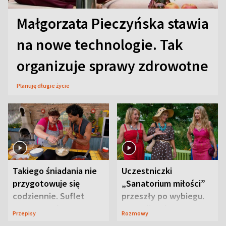
Małgorzata Pieczyńska stawia
na nowe technologie. Tak
organizuje sprawy zdrowotne
Planuję długie życie
Takiego śniadania nie
Uczestniczki
przygotowuje się
„Sanatorium miłości”
codziennie. Suflet
przeszły po wybiegu.
serowy zachwyca
Te stylizacje
Przepisy
Rozmowy
smakiem
przyciągały wzrok