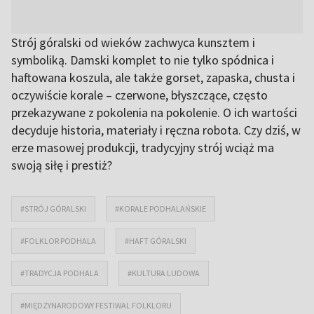
Strój góralski od wieków zachwyca kunsztem i
symboliką. Damski komplet to nie tylko spódnica i
haftowana koszula, ale także gorset, zapaska, chusta i
oczywiście korale – czerwone, błyszczące, często
przekazywane z pokolenia na pokolenie. O ich wartości
decyduje historia, materiały i ręczna robota. Czy dziś, w
erze masowej produkcji, tradycyjny strój wciąż ma
swoją siłę i prestiż?
#STRÓJ GÓRALSKI
#KORALE PODHALAŃSKIE
#FOLKLOR PODHALA
#HAFT GÓRALSKI
#TRADYCJA PODHALA
#KULTURA LUDOWA
#MIĘDZYNARODOWY FESTIWAL FOLKLORU