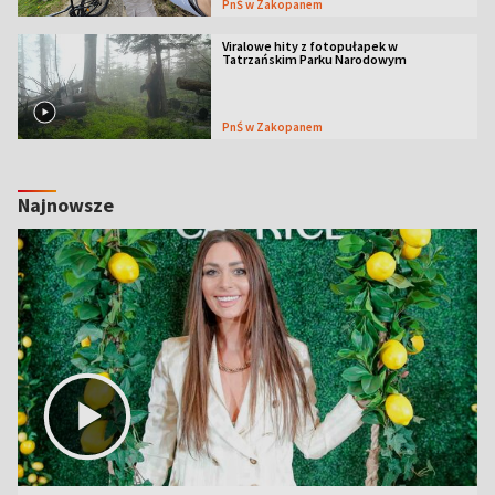
PnŚ w Zakopanem
Viralowe hity z fotopułapek w
Tatrzańskim Parku Narodowym
PnŚ w Zakopanem
Najnowsze