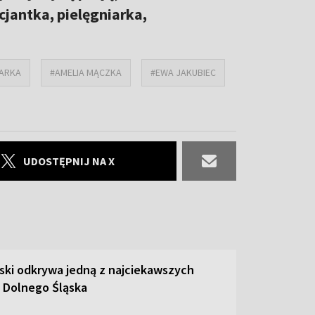
cjantka, pielęgniarka,
IARKA
#AMELIA MĄCZKA
#EWA JAKUBIEC
UDOSTĘPNIJ NA X
ski odkrywa jedną z najciekawszych
 Dolnego Śląska