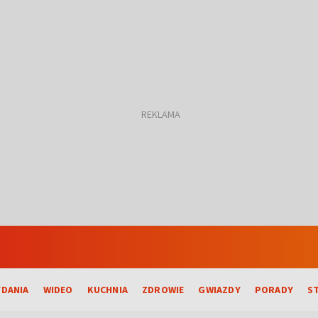
DANIA
WIDEO
KUCHNIA
ZDROWIE
GWIAZDY
PORADY
S