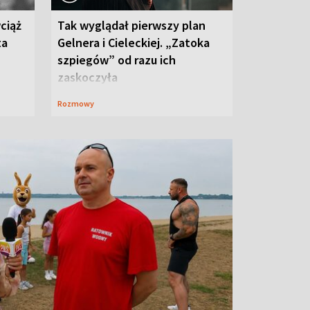
ciąż
Tak wyglądał pierwszy plan
ta
Gelnera i Cieleckiej. „Zatoka
szpiegów” od razu ich
zaskoczyła
Rozmowy