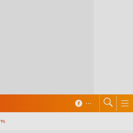
...
TYL