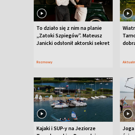
To działo się z nim na planie
Wiat
„Zatoki Szpiegów”. Mateusz
Tarno
Janicki odsłonił aktorski sekret
dobr
Rozmowy
Aktual
Kajaki i SUP-y na Jeziorze
Joga 