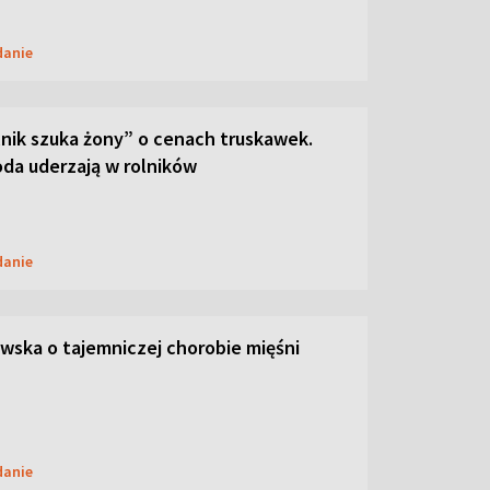
danie
lnik szuka żony” o cenach truskawek.
oda uderzają w rolników
danie
ska o tajemniczej chorobie mięśni
danie