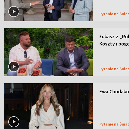
Pytanie na Śnia
Łukasz z „Ro
Koszty i pog
Pytanie na Śnia
Ewa Chodakow
Pytanie na Śnia