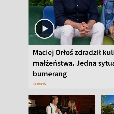
Maciej Orłoś zdradził kul
małżeństwa. Jedna sytua
bumerang
Rozmowy