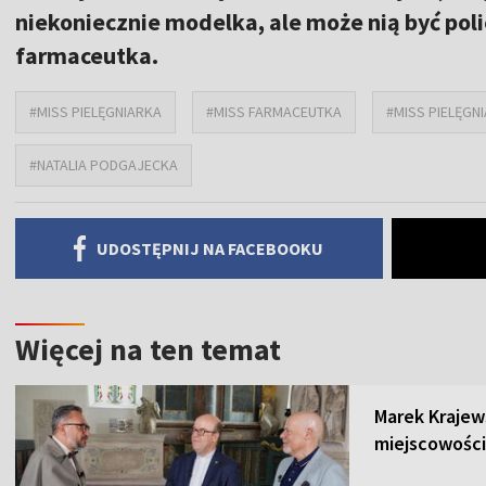
niekoniecznie modelka, ale może nią być poli
farmaceutka.
#MISS PIELĘGNIARKA
#MISS FARMACEUTKA
#MISS PIELĘGN
#NATALIA PODGAJECKA
UDOSTĘPNIJ NA FACEBOOKU
Więcej na ten temat
Marek Krajew
miejscowości