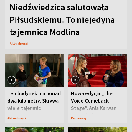
Niedźwiedzica salutowała
Piłsudskiemu. To niejedyna
tajemnica Modlina
Aktualności
Ten budynek ma ponad
Nowa edycja „The
dwa kilometry. Skrywa
Voice Comeback
wiele tajemnic
Stage”. Ania Karwan
zapowiada
Aktualności
Rozmowy
niespodzianki