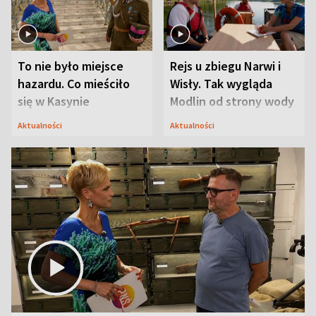
To nie było miejsce
Rejs u zbiegu Narwi i
hazardu. Co mieściło
Wisły. Tak wygląda
się w Kasynie
Modlin od strony wody
Oficerskim?
Aktualności
Aktualności