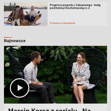
Prognoza pogody z Zakopanego - kulig
pod Doliną Chochołowską cz.2
Pytanie na Śniadanie
Najnowsze
Marcin Korcz z serialu „Na