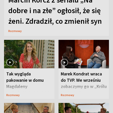
dobre i na złe” ogłosił, że się
żeni. Zdradził, co zmienił syn
Rozmowy
Tak wygląda
Marek Kondrat wraca
pakowanie w domu
do TVP. We wrześniu
Magdaleny
zobaczymy go w „Królu
Waligórskiej-Lisieckiej.
Maciusiu I”
Rozmowy
Rozmowy
Mąż nie odpuszcza