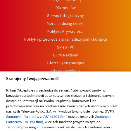
Dla mediów
Serwis fotograficzny
Merchandising (znaki)
Polityka Prywatności
Polityka przeciwdziałania nadużyciom i korupcji
Sklep TVP
Biuro Reklamy
Oferta Dystrybucyjna
Oferta Handlowa
Dostępność
Szanujemy Twoją prywatność
Moje zgody
Kliknij "Akceptuję i przechodzę do serwisu", aby wyrazić zgody na
Procedura zgłoszeń wewnętrznych
korzystanie z technologii automatycznego śledzenia i zbierania danych,
dostęp do informacji na Twoim urządzeniu końcowym i ich
przechowywanie oraz na przetwarzanie Twoich danych osobowych przez
nas, czyli Telewizję Polską S.A. w likwidacji (zwaną dalej również „TVP”),
Zaufanych Partnerów z IAB* (1201 firm)
oraz pozostałych
Zaufanych
Partnerów TVP (93 firm)
, w celach marketingowych (w tym do
zautomatyzowanego dopasowania reklam do Twoich zainteresowań i