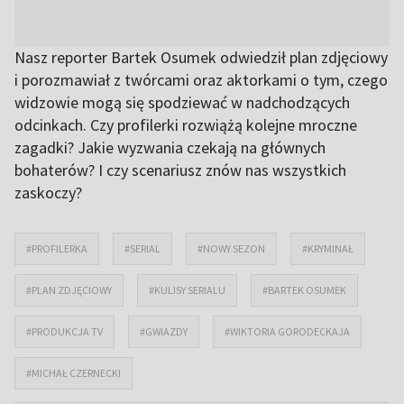
Nasz reporter Bartek Osumek odwiedził plan zdjęciowy
i porozmawiał z twórcami oraz aktorkami o tym, czego
widzowie mogą się spodziewać w nadchodzących
odcinkach. Czy profilerki rozwiążą kolejne mroczne
zagadki? Jakie wyzwania czekają na głównych
bohaterów? I czy scenariusz znów nas wszystkich
zaskoczy?
#PROFILERKA
#SERIAL
#NOWY SEZON
#KRYMINAŁ
#PLAN ZDJĘCIOWY
#KULISY SERIALU
#BARTEK OSUMEK
#PRODUKCJA TV
#GWIAZDY
#WIKTORIA GORODECKAJA
#MICHAŁ CZERNECKI