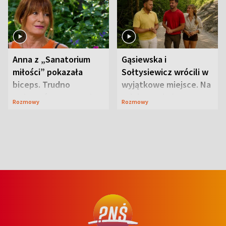
Anna z „Sanatorium
Gąsiewska i
miłości” pokazała
Sołtysiewicz wrócili w
biceps. Trudno
wyjątkowe miejsce. Na
uwierzyć, co przeszła
szlaku czekał
Rozmowy
Rozmowy
wcześniej
niedźwiedź