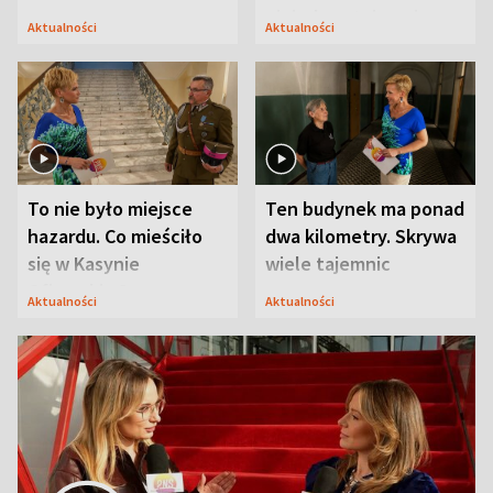
niejedyna tajemnica
Aktualności
Aktualności
Modlina
To nie było miejsce
Ten budynek ma ponad
hazardu. Co mieściło
dwa kilometry. Skrywa
się w Kasynie
wiele tajemnic
Oficerskim?
Aktualności
Aktualności