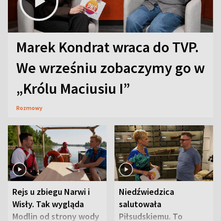
Marek Kondrat wraca do TVP.
We wrześniu zobaczymy go w
„Królu Maciusiu I”
Rozmowy
Rejs u zbiegu Narwi i
Niedźwiedzica
Wisły. Tak wygląda
salutowała
Modlin od strony wody
Piłsudskiemu. To