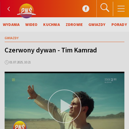
WYDANIA
WIDEO
KUCHNIA
ZDROWIE
GWIAZDY
PORADY
GWIAZDY
Czerwony dywan - Tim Kamrad
01.07.2025, 10:21