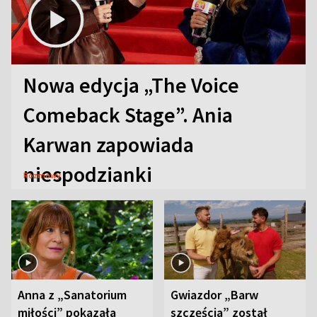
Nowa edycja „The Voice
Comeback Stage”. Ania
Karwan zapowiada
niespodzianki
Rozmowy
Anna z „Sanatorium
Gwiazdor „Barw
miłości” pokazała
szczęścia” został