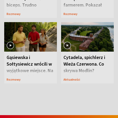
biceps. Trudno
farmerem. Pokazał
uwierzyć, co przeszła
swoje niezwykłe
Rozmowy
Rozmowy
wcześniej
ranczo
Gąsiewska i
Cytadela, spichlerz i
Sołtysiewicz wrócili w
Wieża Czerwona. Co
wyjątkowe miejsce. Na
skrywa Modlin?
szlaku czekał
Rozmowy
Aktualności
niedźwiedź