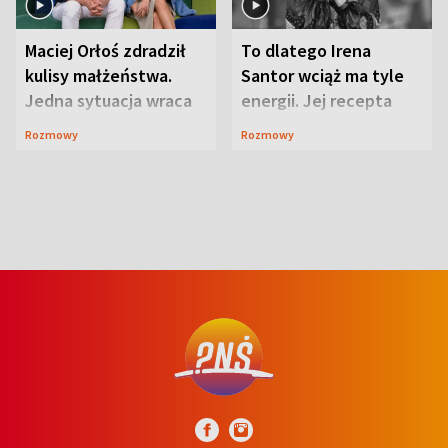
Maciej Orłoś zdradził
To dlatego Irena
kulisy małżeństwa.
Santor wciąż ma tyle
Jedna sytuacja wraca
energii. Jej recepta
jak bumerang
jest zaskakująco
Rozmowy
Rozmowy
prosta