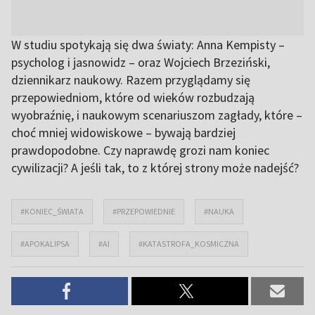
W studiu spotykają się dwa światy: Anna Kempisty –
psycholog i jasnowidz – oraz Wojciech Brzeziński,
dziennikarz naukowy. Razem przyglądamy się
przepowiedniom, które od wieków rozbudzają
wyobraźnię, i naukowym scenariuszom zagłady, które –
choć mniej widowiskowe – bywają bardziej
prawdopodobne. Czy naprawdę grozi nam koniec
cywilizacji? A jeśli tak, to z której strony może nadejść?
#KONIEC_ŚWIATA
#PRZEPOWIEDNIE
#NAUKA
#APOKALIPSA
#AI
#KATASTROFA_KOSMICZNA