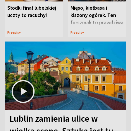
Słodki finał lubelskiej
Mięso, kiełbasa i
uczty to racuchy!
kiszony ogórek. Ten
forszmak to prawdziwa
uczta
Przepisy
Przepisy
Lublin zamienia ulice w
wielką scenę. Sztuka jest tu