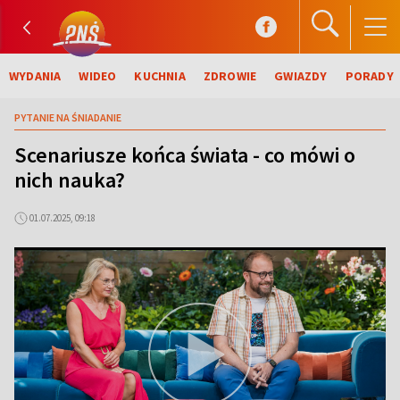
WYDANIA
WIDEO
KUCHNIA
ZDROWIE
GWIAZDY
PORADY
PYTANIE NA ŚNIADANIE
Scenariusze końca świata - co mówi o
nich nauka?
01.07.2025, 09:18