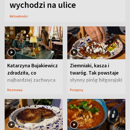
wychodzi na ulice
Aktualności
Katarzyna Bujakiewicz
Ziemniaki, kasza i
zdradziła, co
twaróg. Tak powstaje
najbardziej zachwyca
słynny piróg biłgorajski
ją w Lublinie
Rozmowy
Przepisy