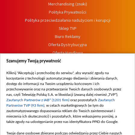
Merchandising (znaki)
Polityka Prywatności
Polityka przeciwdziałania nadużyciom i korupcji
Sklep TVP
Biuro Reklamy
Oferta Dystrybucyjna
Oferta Handlowa
Dostępność
Szanujemy Twoją prywatność
Moje zgody
Kliknij "Akceptuję i przechodzę do serwisu", aby wyrazić zgody na
Procedura zgłoszeń wewnętrznych
korzystanie z technologii automatycznego śledzenia i zbierania danych,
dostęp do informacji na Twoim urządzeniu końcowym i ich
przechowywanie oraz na przetwarzanie Twoich danych osobowych przez
nas, czyli Telewizję Polską S.A. w likwidacji (zwaną dalej również „TVP”),
Zaufanych Partnerów z IAB* (1201 firm)
oraz pozostałych
Zaufanych
Partnerów TVP (93 firm)
, w celach marketingowych (w tym do
zautomatyzowanego dopasowania reklam do Twoich zainteresowań i
mierzenia ich skuteczności) i pozostałych, które wskazujemy poniżej, a
także zgody na udostępnianie przez nas identyfikatora PPID do Google.
Twoje dane osobowe zbierane podczas odwiedzania przez Ciebie naszych