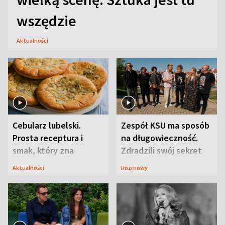
wszędzie
Aktualności
Cebularz lubelski.
Zespół KSU ma sposób
Prosta receptura i
na długowieczność.
smak, który zna
Zdradzili swój sekret
Lubelszczyzna
Aktualności
Rozmowy