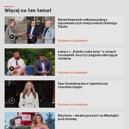
Więcej na ten temat
Marek Krajewski odkrywa jedną z
najciekawszych miejscowości Dolnego
Śląska
Pytanie na Śniadanie
Łukasz z „Rolnik szuka żony” o cenach
truskawek. Koszty i pogoda uderzają w
rolników
Pytanie na Śniadanie
Ewa Chodakowska o tajemniczej
chorobie mięśni
Pytanie na Śniadanie
Biżuteria – idealny prezent na Mikołajki i
pod choinkę