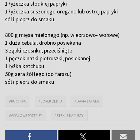
1 łyżeczka słodkiej papryki
1 łyżeczka suszonego oregano lub ostrej papryki
sól i pieprz do smaku
800 g mięsa mielonego (np. wieprzowo- wołowe)
1 duża cebula, drobno posiekana
3 ząbki czosnku, przeciśnięte
1 pęczek natki pietruszki, posiekanej
1 łyżka ketchupu
50g sera żółtego (do farszu)
sól i pieprz do smaku
#KUCHNIA
#LOREK ZEDIU
#DARIA LATAŁA
#VIRALOWE PRZEPISY
#STEKI Z KAPUSTY