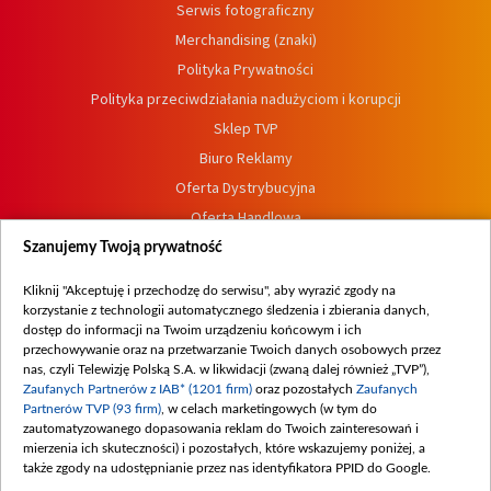
Serwis fotograficzny
Merchandising (znaki)
Polityka Prywatności
Polityka przeciwdziałania nadużyciom i korupcji
Sklep TVP
Biuro Reklamy
Oferta Dystrybucyjna
Oferta Handlowa
Dostępność
Szanujemy Twoją prywatność
Moje zgody
Kliknij "Akceptuję i przechodzę do serwisu", aby wyrazić zgody na
Procedura zgłoszeń wewnętrznych
korzystanie z technologii automatycznego śledzenia i zbierania danych,
dostęp do informacji na Twoim urządzeniu końcowym i ich
przechowywanie oraz na przetwarzanie Twoich danych osobowych przez
nas, czyli Telewizję Polską S.A. w likwidacji (zwaną dalej również „TVP”),
Zaufanych Partnerów z IAB* (1201 firm)
oraz pozostałych
Zaufanych
Partnerów TVP (93 firm)
, w celach marketingowych (w tym do
zautomatyzowanego dopasowania reklam do Twoich zainteresowań i
mierzenia ich skuteczności) i pozostałych, które wskazujemy poniżej, a
także zgody na udostępnianie przez nas identyfikatora PPID do Google.