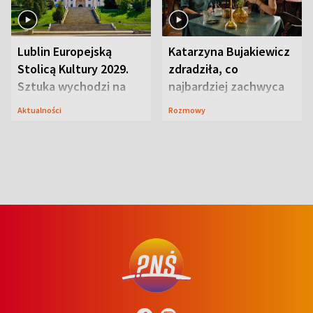
Lublin Europejską
Katarzyna Bujakiewicz
Stolicą Kultury 2029.
zdradziła, co
Sztuka wychodzi na
najbardziej zachwyca
ulice
ją w Lublinie
Aktualności
Rozmowy