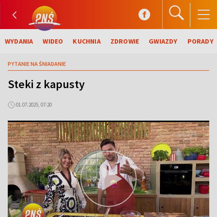
WYDANIA
WIDEO
KUCHNIA
ZDROWIE
GWIAZDY
PORADY
PYTANIE NA ŚNIADANIE
Steki z kapusty
01.07.2025, 07:20