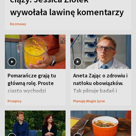
wywołała lawinę komentarzy
Rozmowy
Pomarańcze grają tu
Aneta Zając o zdrowiu i
główną rolę. Proste
natłoku obowiązków.
ciasto wychodzi
Tak pilnuje badań i
wyjątkowo wilgotne
wizyt
Przepisy
Planuję długie życie