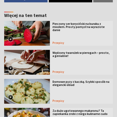
Więcej na ten temat
Pieczony ser koryciński na buraku z
miodem. Prosty pomysł na wyraziste
danie
Przepisy
Wędzony twarożek w pierogach – prosto,
a genialnie!
Przepisy
Domowe pyzy z kaczką. Szybki sposób na
elegancki obiad
Przepisy
Za dużo ugotowanego makaronu? Ta
zapiekanka zrobi z niego kulinarne cudo