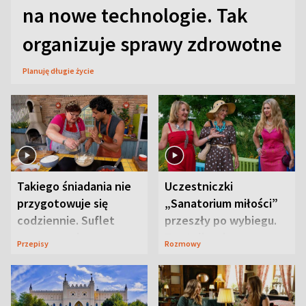
na nowe technologie. Tak
organizuje sprawy zdrowotne
Planuję długie życie
Takiego śniadania nie
Uczestniczki
przygotowuje się
„Sanatorium miłości”
codziennie. Suflet
przeszły po wybiegu.
serowy zachwyca
Te stylizacje
Przepisy
Rozmowy
smakiem
przyciągały wzrok