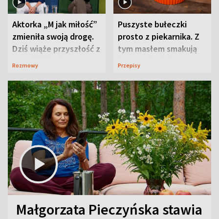
Aktorka „M jak miłość”
Puszyste bułeczki
zmieniła swoją drogę.
prosto z piekarnika. Z
Dziś wiąże przyszłość z
tym masłem smakują
neurobiologią
jeszcze lepiej
Rozmowy
Przepisy
Małgorzata Pieczyńska stawia