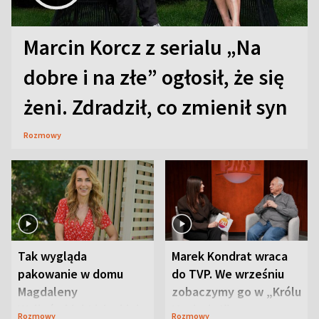
Marcin Korcz z serialu „Na
dobre i na złe” ogłosił, że się
żeni. Zdradził, co zmienił syn
Rozmowy
Tak wygląda
Marek Kondrat wraca
pakowanie w domu
do TVP. We wrześniu
Magdaleny
zobaczymy go w „Królu
Waligórskiej-Lisieckiej.
Maciusiu I”
Rozmowy
Rozmowy