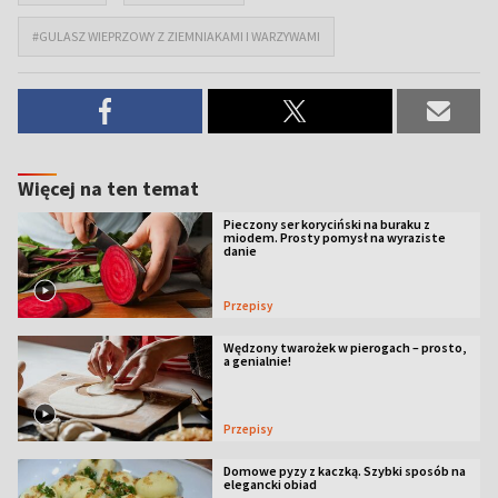
#GULASZ WIEPRZOWY Z ZIEMNIAKAMI I WARZYWAMI
Więcej na ten temat
Pieczony ser koryciński na buraku z
miodem. Prosty pomysł na wyraziste
danie
Przepisy
Wędzony twarożek w pierogach – prosto,
a genialnie!
Przepisy
Domowe pyzy z kaczką. Szybki sposób na
elegancki obiad