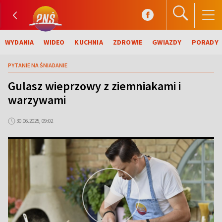
WYDANIA
WIDEO
KUCHNIA
ZDROWIE
GWIAZDY
PORADY
PYTANIE NA ŚNIADANIE
Gulasz wieprzowy z ziemniakami i
warzywami
30.06.2025, 09:02