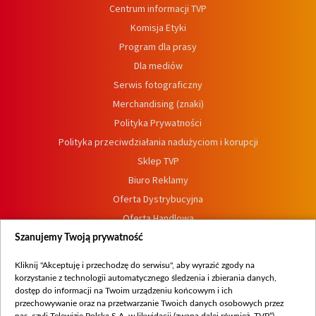
Centrum informacji TVP
Komisja Etyki
Program dla prasy
Dla mediów
Serwis fotograficzny
Merchandising (znaki)
Polityka Prywatności
Polityka przeciwdziałania nadużyciom i korupcji
Sklep TVP
Biuro Reklamy
Oferta Dystrybucyjna
Oferta Handlowa
Dostępność
Szanujemy Twoją prywatność
Moje zgody
Kliknij "Akceptuję i przechodzę do serwisu", aby wyrazić zgody na
Procedura zgłoszeń wewnętrznych
korzystanie z technologii automatycznego śledzenia i zbierania danych,
dostęp do informacji na Twoim urządzeniu końcowym i ich
przechowywanie oraz na przetwarzanie Twoich danych osobowych przez