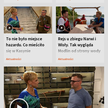
Mąż nie odpuszcza
To nie było miejsce
Rejs u zbiegu Narwi i
hazardu. Co mieściło
Wisły. Tak wygląda
się w Kasynie
Modlin od strony wody
Oficerskim?
Aktualności
Aktualności