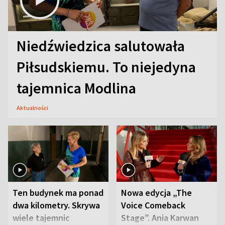
Niedźwiedzica salutowała
Piłsudskiemu. To niejedyna
tajemnica Modlina
Aktualności
Ten budynek ma ponad
Nowa edycja „The
dwa kilometry. Skrywa
Voice Comeback
wiele tajemnic
Stage”. Ania Karwan