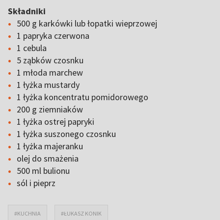
Składniki
500 g karkówki lub łopatki wieprzowej
1 papryka czerwona
1 cebula
5 ząbków czosnku
1 młoda marchew
1 łyżka mustardy
1 łyżka koncentratu pomidorowego
200 g ziemniaków
1 łyżka ostrej papryki
1 łyżka suszonego czosnku
1 łyżka majeranku
olej do smażenia
500 ml bulionu
sól i pieprz
#KUCHNIA
#ŁUKASZ KONIK