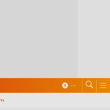
...
TYL