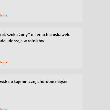
danie
lnik szuka żony” o cenach truskawek.
oda uderzają w rolników
danie
ska o tajemniczej chorobie mięśni
danie