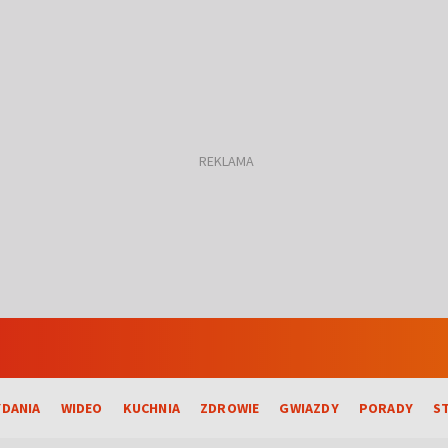
DANIA
WIDEO
KUCHNIA
ZDROWIE
GWIAZDY
PORADY
S