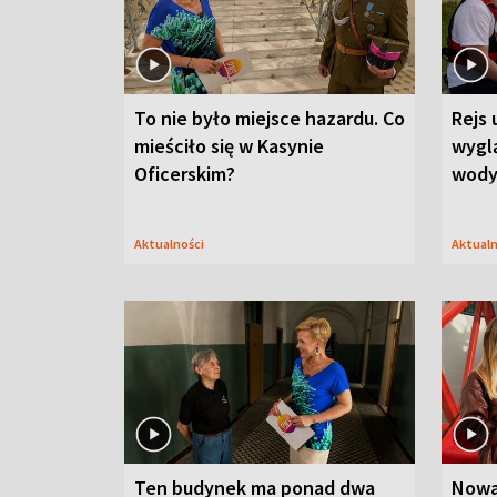
To nie było miejsce hazardu. Co
Rejs 
mieściło się w Kasynie
wygl
Oficerskim?
wod
Aktualności
Aktual
Ten budynek ma ponad dwa
Nowa