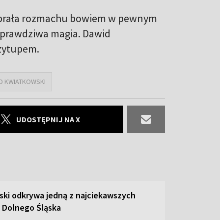
 nabrała rozmachu bowiem w pewnym
ę prawdziwa magia. Dawid
rzytupem.
D KWIATKOWSKI
UDOSTĘPNIJ NA X
ski odkrywa jedną z najciekawszych
 Dolnego Śląska