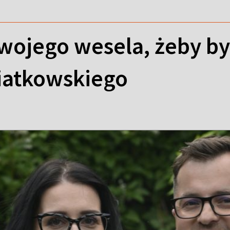
swojego wesela, żeby b
iatkowskiego