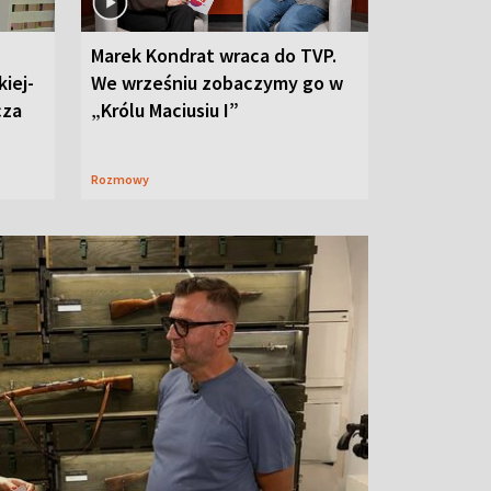
Marek Kondrat wraca do TVP.
iej-
We wrześniu zobaczymy go w
cza
„Królu Maciusiu I”
Rozmowy