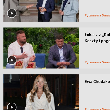
Pytanie na Śnia
Łukasz z „Ro
Koszty i pog
Pytanie na Śnia
Ewa Chodakow
Pytanie na Śnia