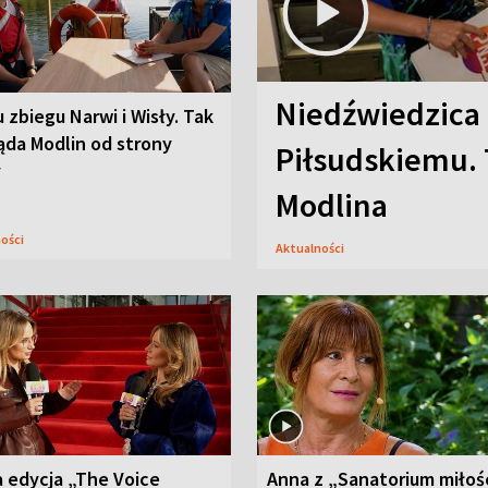
Niedźwiedzica
u zbiegu Narwi i Wisły. Tak
ąda Modlin od strony
Piłsudskiemu. 
y
Modlina
ności
Aktualności
 edycja „The Voice
Anna z „Sanatorium miłoś