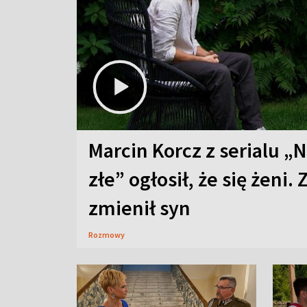
Marcin Korcz z serialu „N
złe” ogłosił, że się żeni. 
zmienił syn
Rozmowy