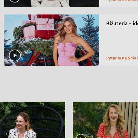
Biżuteria – i
Pytanie na Śnia