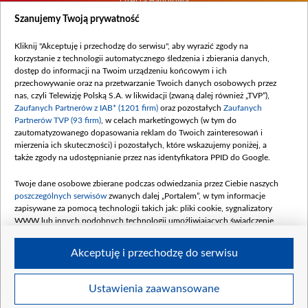
Oferta Handlowa
Dostępność
Szanujemy Twoją prywatność
Moje zgody
Kliknij "Akceptuję i przechodzę do serwisu", aby wyrazić zgody na
Procedura zgłoszeń wewnętrznych
korzystanie z technologii automatycznego śledzenia i zbierania danych,
dostęp do informacji na Twoim urządzeniu końcowym i ich
przechowywanie oraz na przetwarzanie Twoich danych osobowych przez
nas, czyli Telewizję Polską S.A. w likwidacji (zwaną dalej również „TVP”),
Zaufanych Partnerów z IAB* (1201 firm)
oraz pozostałych
Zaufanych
Partnerów TVP (93 firm)
, w celach marketingowych (w tym do
zautomatyzowanego dopasowania reklam do Twoich zainteresowań i
mierzenia ich skuteczności) i pozostałych, które wskazujemy poniżej, a
także zgody na udostępnianie przez nas identyfikatora PPID do Google.
Twoje dane osobowe zbierane podczas odwiedzania przez Ciebie naszych
poszczególnych serwisów
zwanych dalej „Portalem”, w tym informacje
zapisywane za pomocą technologii takich jak: pliki cookie, sygnalizatory
WWW lub innych podobnych technologii umożliwiających świadczenie
dopasowanych i bezpiecznych usług, personalizację treści oraz reklam,
udostępnianie funkcji mediów społecznościowych oraz analizowanie ruchu
Akceptuję i przechodzę do serwisu
w Internecie.
Twoje dane osobowe zbierane podczas odwiedzania przez Ciebie
Ustawienia zaawansowane
poszczególnych serwisów
na Portalu, takie jak adresy IP, identyfikatory