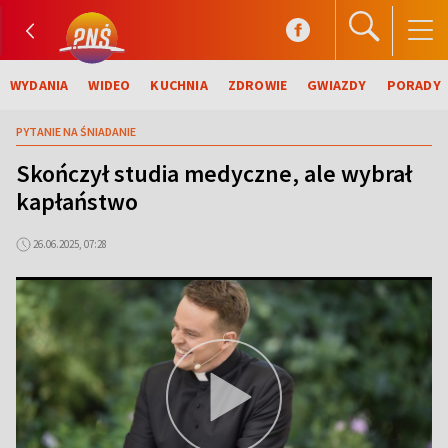
WYDANIA
WIDEO
KUCHNIA
ZDROWIE
GWIAZDY
PORADY
PYTANIE NA ŚNIADANIE
Skończył studia medyczne, ale wybrał
kapłaństwo
26.06.2025, 07:28