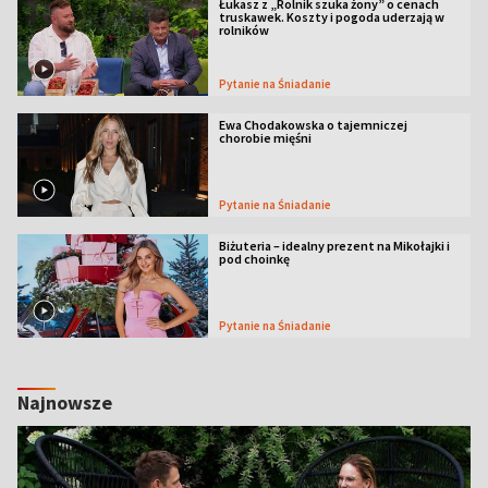
Łukasz z „Rolnik szuka żony” o cenach
truskawek. Koszty i pogoda uderzają w
rolników
Pytanie na Śniadanie
Ewa Chodakowska o tajemniczej
chorobie mięśni
Pytanie na Śniadanie
Biżuteria – idealny prezent na Mikołajki i
pod choinkę
Pytanie na Śniadanie
Najnowsze