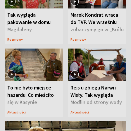
Tak wygląda
Marek Kondrat wraca
pakowanie w domu
do TVP. We wrześniu
Magdaleny
zobaczymy go w „Królu
Waligórskiej-Lisieckiej.
Maciusiu I”
Rozmowy
Rozmowy
Mąż nie odpuszcza
To nie było miejsce
Rejs u zbiegu Narwi i
hazardu. Co mieściło
Wisły. Tak wygląda
się w Kasynie
Modlin od strony wody
Oficerskim?
Aktualności
Aktualności