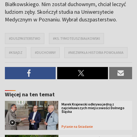
Białkowskiego. Nim został duchownym, chciał leczyć
ludziom zęby. Skończył studia na Uniwersytecie
Medycznym w Poznaniu. Wybrał duszpasterstwo.
#DUSZPASTERSTWO
#KS. TYMOTEUSZ BIAŁKOWSKI
#KSIĄDZ
#DUCHOWNY
#NIEZWYKŁA HISTORIA POWOŁANIA
Więcej na ten temat
Marek Krajewski odkrywa jedną z
najciekawszych miejscowości Dolnego
Śląska
Pytanie na Śniadanie