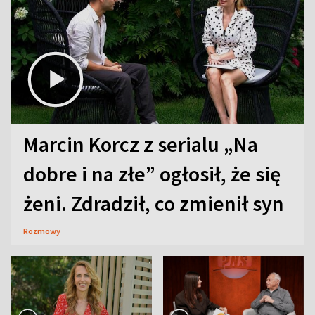
Marcin Korcz z serialu „Na
dobre i na złe” ogłosił, że się
żeni. Zdradził, co zmienił syn
Rozmowy