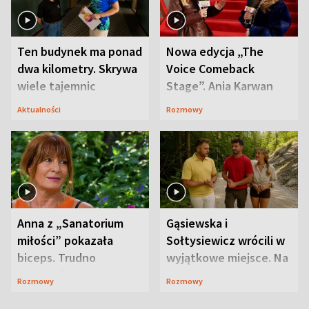
Ten budynek ma ponad
Nowa edycja „The
dwa kilometry. Skrywa
Voice Comeback
wiele tajemnic
Stage”. Ania Karwan
zapowiada
Aktualności
Rozmowy
niespodzianki
Anna z „Sanatorium
Gąsiewska i
miłości” pokazała
Sołtysiewicz wrócili w
biceps. Trudno
wyjątkowe miejsce. Na
uwierzyć, co przeszła
szlaku czekał
Rozmowy
Rozmowy
wcześniej
niedźwiedź