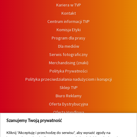
Kariera w TVP
Kontakt
Centrum informacji TVP
Komisja Etyki
Program dla prasy
Dla mediów
Serwis fotograficzny
Merchandising (znaki)
Polityka Prywatności
Polityka przeciwdziałania nadużyciom i korupcji
Sklep TVP
Biuro Reklamy
Oferta Dystrybucyjna
Oferta Handlowa
Dostępność
Szanujemy Twoją prywatność
Moje zgody
Kliknij "Akceptuję i przechodzę do serwisu", aby wyrazić zgody na