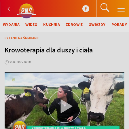
WYDANIA
WIDEO
KUCHNIA
ZDROWIE
GWIAZDY
PORADY
PYTANIE NA ŚNIADANIE
Krowoterapia dla duszy i ciała
26.06.2025, 07:28