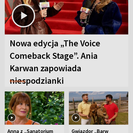
Nowa edycja „The Voice
Comeback Stage”. Ania
Karwan zapowiada
niespodzianki
Rozmowy
Anna z „Sanatorium
Gwiazdor „Barw