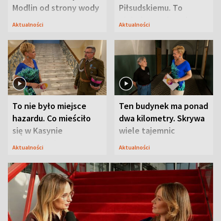
Modlin od strony wody
Piłsudskiemu. To
niejedyna tajemnica
Aktualności
Aktualności
Modlina
To nie było miejsce
Ten budynek ma ponad
hazardu. Co mieściło
dwa kilometry. Skrywa
się w Kasynie
wiele tajemnic
Oficerskim?
Aktualności
Aktualności