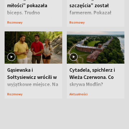
miłości” pokazała
szczęścia” został
biceps. Trudno
farmerem. Pokazał
uwierzyć, co przeszła
swoje niezwykłe
Rozmowy
Rozmowy
wcześniej
ranczo
Gąsiewska i
Cytadela, spichlerz i
Sołtysiewicz wrócili w
Wieża Czerwona. Co
wyjątkowe miejsce. Na
skrywa Modlin?
szlaku czekał
Rozmowy
Aktualności
niedźwiedź