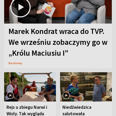
Marek Kondrat wraca do TVP.
We wrześniu zobaczymy go w
„Królu Maciusiu I”
Rozmowy
Rejs u zbiegu Narwi i
Niedźwiedzica
Wisły. Tak wygląda
salutowała