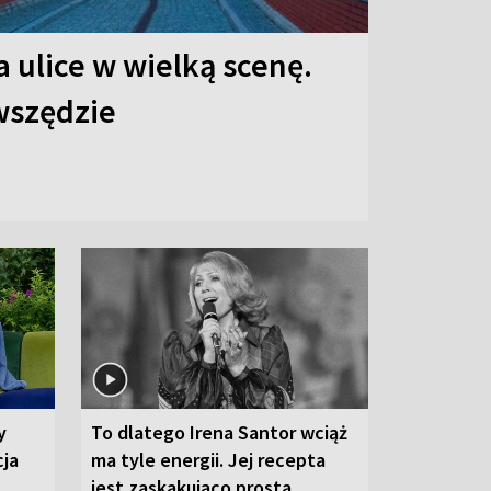
 ulice w wielką scenę.
 wszędzie
y
To dlatego Irena Santor wciąż
cja
ma tyle energii. Jej recepta
jest zaskakująco prosta