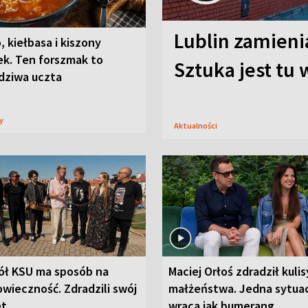
Lublin zamienia
, kiełbasa i kiszony
ek. Ten forszmak to
Sztuka jest tu
dziwa uczta
sy
Aktualności
ół KSU ma sposób na
Maciej Orłoś zdradził kulis
wieczność. Zdradzili swój
małżeństwa. Jedna sytua
et
wraca jak bumerang