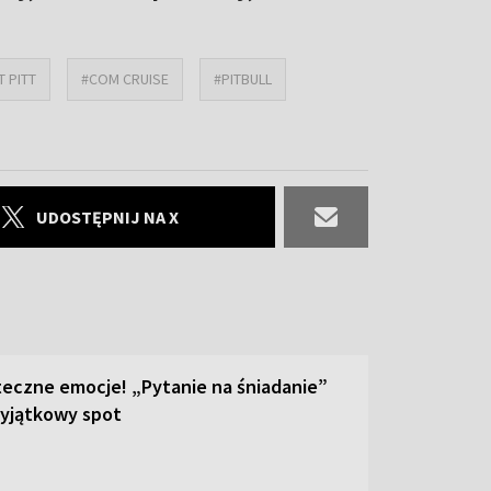
T PITT
#COM CRUISE
#PITBULL
UDOSTĘPNIJ NA X
teczne emocje! „Pytanie na śniadanie”
yjątkowy spot