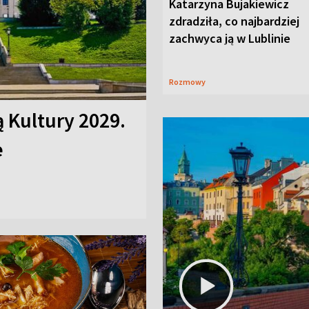
Katarzyna Bujakiewicz
zdradziła, co najbardziej
zachwyca ją w Lublinie
Rozmowy
ą Kultury 2029.
e