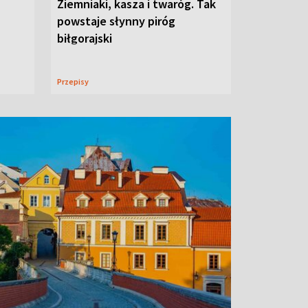
Ziemniaki, kasza i twaróg. Tak
powstaje słynny piróg
biłgorajski
Przepisy