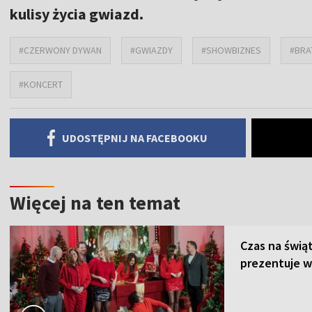
kulisy życia gwiazd.
#CZERWONY DYWAN
#GWIAZDY
#SHOWBIZNES
#BRA
#KONCERT
UDOSTĘPNIJ NA FACEBOOKU
Więcej na ten temat
Czas na świą
prezentuje w