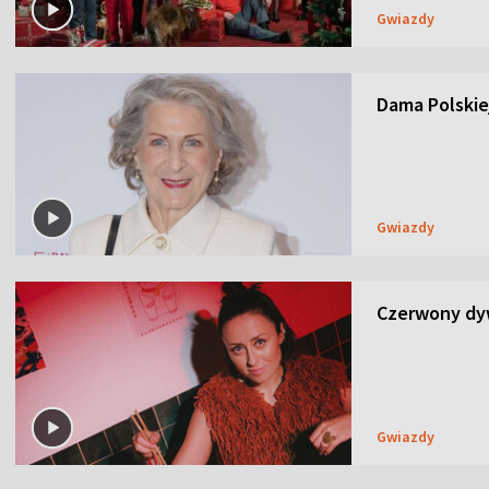
Gwiazdy
Dama Polskiej
Gwiazdy
Czerwony dyw
Gwiazdy