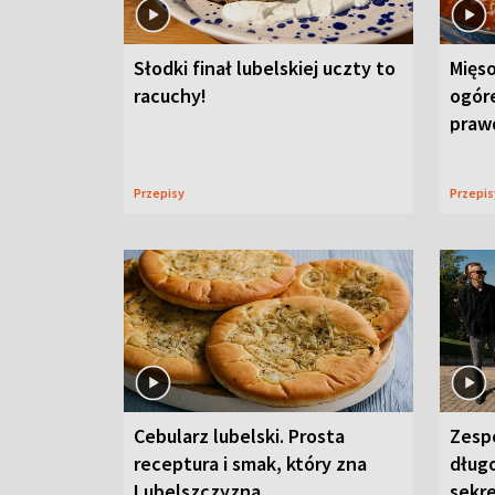
Słodki finał lubelskiej uczty to
Mięso
racuchy!
ogór
praw
Przepisy
Przepi
Cebularz lubelski. Prosta
Zesp
receptura i smak, który zna
długo
Lubelszczyzna
sekr