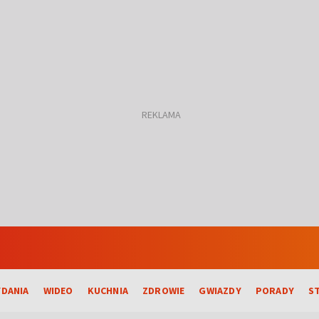
DANIA
WIDEO
KUCHNIA
ZDROWIE
GWIAZDY
PORADY
S