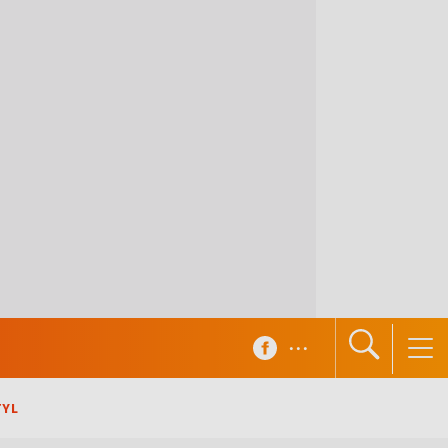
...
TYL