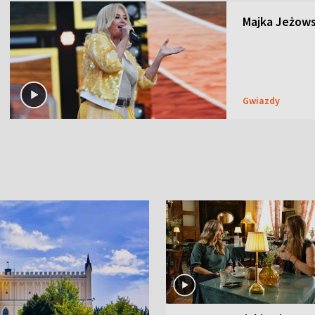
Majka Jeżows
Gwiazdy