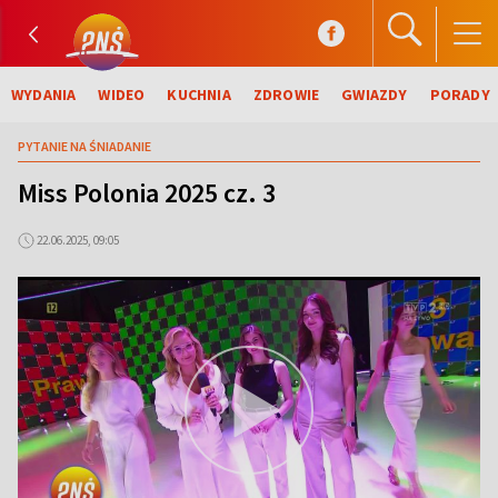
WYDANIA
WIDEO
KUCHNIA
ZDROWIE
GWIAZDY
PORADY
PYTANIE NA ŚNIADANIE
Miss Polonia 2025 cz. 3
22.06.2025, 09:05