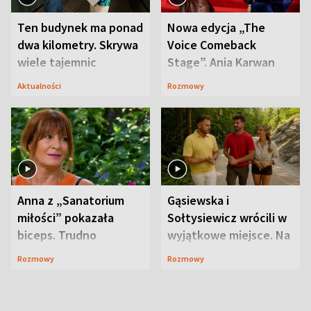
Ten budynek ma ponad
Nowa edycja „The
dwa kilometry. Skrywa
Voice Comeback
wiele tajemnic
Stage”. Ania Karwan
zapowiada
Aktualności
Rozmowy
niespodzianki
Anna z „Sanatorium
Gąsiewska i
miłości” pokazała
Sołtysiewicz wrócili w
biceps. Trudno
wyjątkowe miejsce. Na
uwierzyć, co przeszła
szlaku czekał
Rozmowy
Rozmowy
wcześniej
niedźwiedź