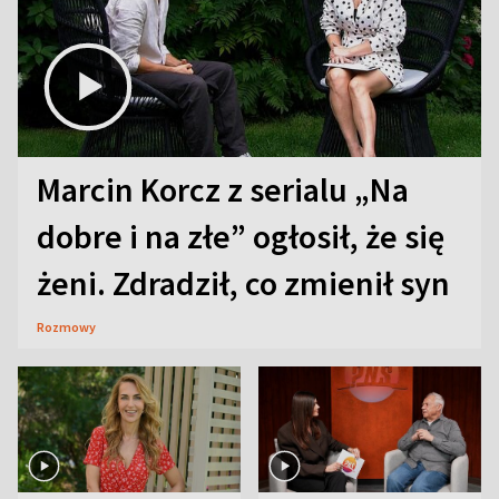
Marcin Korcz z serialu „Na
dobre i na złe” ogłosił, że się
żeni. Zdradził, co zmienił syn
Rozmowy