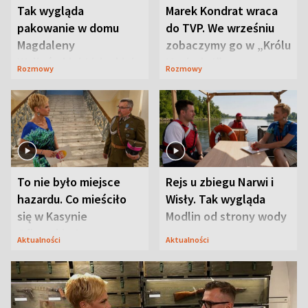
Tak wygląda
Marek Kondrat wraca
pakowanie w domu
do TVP. We wrześniu
Magdaleny
zobaczymy go w „Królu
Waligórskiej-Lisieckiej.
Maciusiu I”
Rozmowy
Rozmowy
Mąż nie odpuszcza
To nie było miejsce
Rejs u zbiegu Narwi i
hazardu. Co mieściło
Wisły. Tak wygląda
się w Kasynie
Modlin od strony wody
Oficerskim?
Aktualności
Aktualności