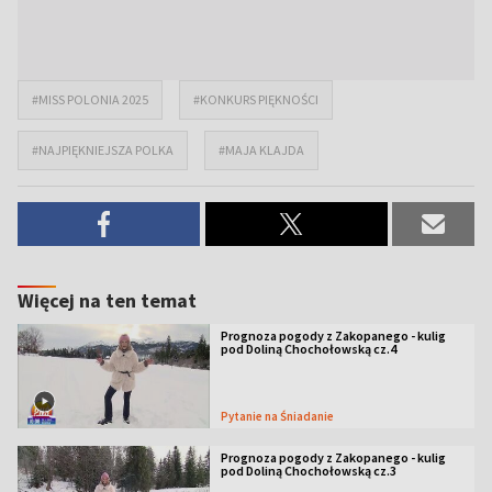
#MISS POLONIA 2025
#KONKURS PIĘKNOŚCI
#NAJPIĘKNIEJSZA POLKA
#MAJA KLAJDA
Więcej na ten temat
Prognoza pogody z Zakopanego - kulig
pod Doliną Chochołowską cz.4
Pytanie na Śniadanie
Prognoza pogody z Zakopanego - kulig
pod Doliną Chochołowską cz.3