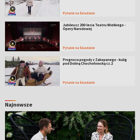
Pytanie na Śniadanie
Jubileusz 200-lecia Teatru Wielkiego -
Opery Narodowej
Pytanie na Śniadanie
Prognoza pogody z Zakopanego - kulig
pod Doliną Chochołowską cz.2
Pytanie na Śniadanie
Najnowsze