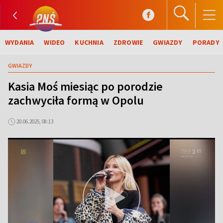
WYDANIA
WIDEO
KUCHNIA
ZDROWIE
GWIAZDY
PORADY
GWIAZDY
Kasia Moś miesiąc po porodzie
zachwyciła formą w Opolu
20.06.2025, 08:13