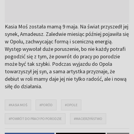
Kasia Moś została mamą 9 maja. Na świat przyszedł jej
synek, Amadeusz. Zaledwie miesiąc później pojawiła się
w Opolu, zachwycając formą i sceniczną energią.
Występ wywołał duże poruszenie, bo nie każdy potrafi
pogodzić się z tym, że powrót do pracy po porodzie
może być tak szybki. Podczas wyjazdu do Opola
towarzyszył jej syn, a sama artystka przyznaje, że
debiut w roli mamy daje jej nie tylko radość, ale i nową
siłę do działania.
#KASIA MOŚ
#PORÓD
#OPOLE
#POWRÓT DO PRACY PO PORODZIE
#MACIERZYŃSTWO