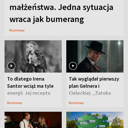
małżeństwa. Jedna sytuacja
wraca jak bumerang
Rozmowy
To dlatego Irena
Tak wyglądał pierwszy
Santor wciąż ma tyle
plan Gelnera i
energii. Jej recepta
Cieleckiej. „Zatoka
jest zaskakująco
szpiegów” od razu ich
Rozmowy
Rozmowy
prosta
zaskoczyła