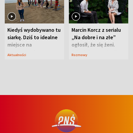
Kiedyś wydobywano tu
Marcin Korcz z serialu
siarkę. Dziś to idealne
„Na dobre i na złe”
miejsce na
ogłosił, że się żeni.
wypoczynek
Zdradził, co zmienił
Aktualności
Rozmowy
syn