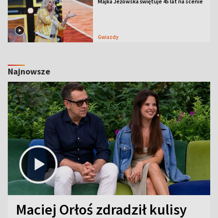
Majka Jeżowska świętuje 45 lat na scenie
Gwiazdy
Najnowsze
Maciej Orłoś zdradził kulisy