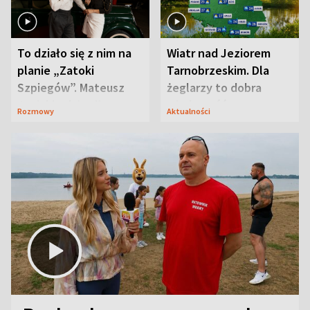
To działo się z nim na
Wiatr nad Jeziorem
planie „Zatoki
Tarnobrzeskim. Dla
Szpiegów”. Mateusz
żeglarzy to dobra
Janicki odsłonił
wiadomość
Rozmowy
Aktualności
aktorski sekret