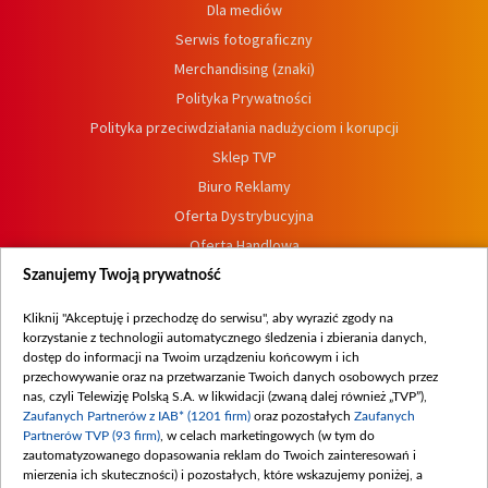
Dla mediów
Serwis fotograficzny
Merchandising (znaki)
Polityka Prywatności
Polityka przeciwdziałania nadużyciom i korupcji
Sklep TVP
Biuro Reklamy
Oferta Dystrybucyjna
Oferta Handlowa
Dostępność
Szanujemy Twoją prywatność
Moje zgody
Kliknij "Akceptuję i przechodzę do serwisu", aby wyrazić zgody na
Procedura zgłoszeń wewnętrznych
korzystanie z technologii automatycznego śledzenia i zbierania danych,
dostęp do informacji na Twoim urządzeniu końcowym i ich
przechowywanie oraz na przetwarzanie Twoich danych osobowych przez
nas, czyli Telewizję Polską S.A. w likwidacji (zwaną dalej również „TVP”),
Zaufanych Partnerów z IAB* (1201 firm)
oraz pozostałych
Zaufanych
Partnerów TVP (93 firm)
, w celach marketingowych (w tym do
zautomatyzowanego dopasowania reklam do Twoich zainteresowań i
mierzenia ich skuteczności) i pozostałych, które wskazujemy poniżej, a