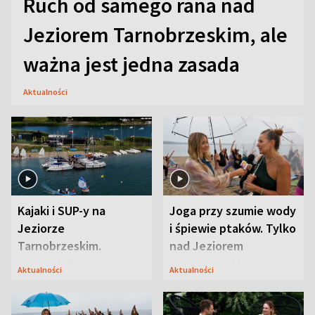
Ruch od samego rana nad
Jeziorem Tarnobrzeskim, ale
ważna jest jedna zasada
Aktualności
Kajaki i SUP-y na
Joga przy szumie wody
Jeziorze
i śpiewie ptaków. Tylko
Tarnobrzeskim.
nad Jeziorem
Przyrodnicy zwracają
Tarnobrzeskim
Aktualności
Aktualności
uwagę na coś jeszcze