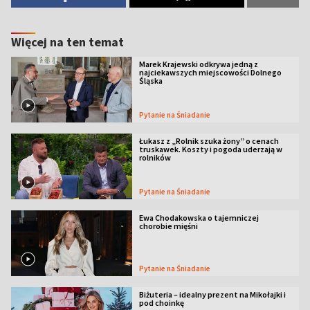
Więcej na ten temat
Marek Krajewski odkrywa jedną z
najciekawszych miejscowości Dolnego
Śląska
Pytanie na Śniadanie
Łukasz z „Rolnik szuka żony” o cenach
truskawek. Koszty i pogoda uderzają w
rolników
Pytanie na Śniadanie
Ewa Chodakowska o tajemniczej
chorobie mięśni
Pytanie na Śniadanie
Biżuteria – idealny prezent na Mikołajki i
pod choinkę