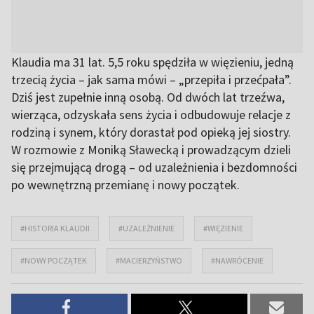
Klaudia ma 31 lat. 5,5 roku spędziła w więzieniu, jedną
trzecią życia – jak sama mówi – „przepiła i przećpała”.
Dziś jest zupełnie inną osobą. Od dwóch lat trzeźwa,
wierząca, odzyskała sens życia i odbudowuje relacje z
rodziną i synem, który dorastał pod opieką jej siostry.
W rozmowie z Moniką Sławecką i prowadzącym dzieli
się przejmującą drogą – od uzależnienia i bezdomności
po wewnętrzną przemianę i nowy początek.
#HISTORIA KLAUDII
#UZALEŻNIENIE
#WIĘZIENIE
#NOWY POCZĄTEK
#MACIERZYŃSTWO
#NAWRÓCENIE