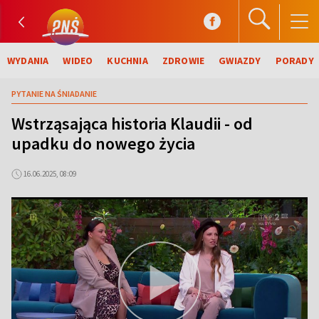
WYDANIA
WIDEO
KUCHNIA
ZDROWIE
GWIAZDY
PORADY
PYTANIE NA ŚNIADANIE
Wstrząsająca historia Klaudii - od
upadku do nowego życia
16.06.2025, 08:09