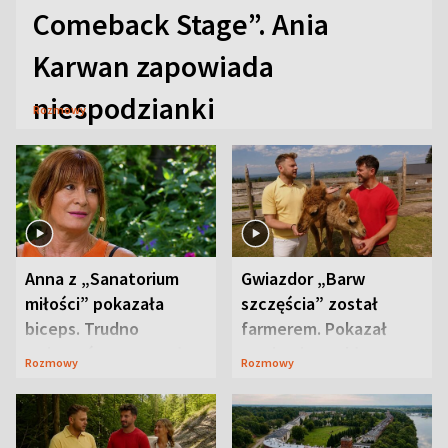
Comeback Stage”. Ania
Karwan zapowiada
niespodzianki
Rozmowy
Anna z „Sanatorium
Gwiazdor „Barw
miłości” pokazała
szczęścia” został
biceps. Trudno
farmerem. Pokazał
uwierzyć, co przeszła
swoje niezwykłe
Rozmowy
Rozmowy
wcześniej
ranczo