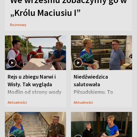
„Królu Maciusiu I”
Rozmowy
Rejs u zbiegu Narwi i
Niedźwiedzica
Wisły. Tak wygląda
salutowała
Modlin od strony wody
Piłsudskiemu. To
niejedyna tajemnica
Aktualności
Aktualności
Modlina