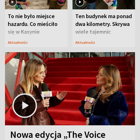
To nie było miejsce
Ten budynek ma ponad
hazardu. Co mieściło
dwa kilometry. Skrywa
się w Kasynie
wiele tajemnic
Oficerskim?
Aktualności
Aktualności
Nowa edycja „The Voice