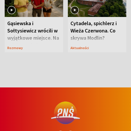
Gąsiewska i
Cytadela, spichlerz i
Sołtysiewicz wrócili w
Wieża Czerwona. Co
wyjątkowe miejsce. Na
skrywa Modlin?
szlaku czekał
Rozmowy
Aktualności
niedźwiedź