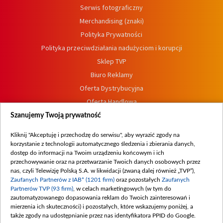
Serwis fotograficzny
Merchandising (znaki)
Polityka Prywatności
Polityka przeciwdziałania nadużyciom i korupcji
Sklep TVP
Biuro Reklamy
Oferta Dystrybucyjna
Oferta Handlowa
Dostępność
Szanujemy Twoją prywatność
Moje zgody
Kliknij "Akceptuję i przechodzę do serwisu", aby wyrazić zgody na
Procedura zgłoszeń wewnętrznych
korzystanie z technologii automatycznego śledzenia i zbierania danych,
dostęp do informacji na Twoim urządzeniu końcowym i ich
przechowywanie oraz na przetwarzanie Twoich danych osobowych przez
nas, czyli Telewizję Polską S.A. w likwidacji (zwaną dalej również „TVP”),
Zaufanych Partnerów z IAB* (1201 firm)
oraz pozostałych
Zaufanych
Partnerów TVP (93 firm)
, w celach marketingowych (w tym do
zautomatyzowanego dopasowania reklam do Twoich zainteresowań i
mierzenia ich skuteczności) i pozostałych, które wskazujemy poniżej, a
także zgody na udostępnianie przez nas identyfikatora PPID do Google.