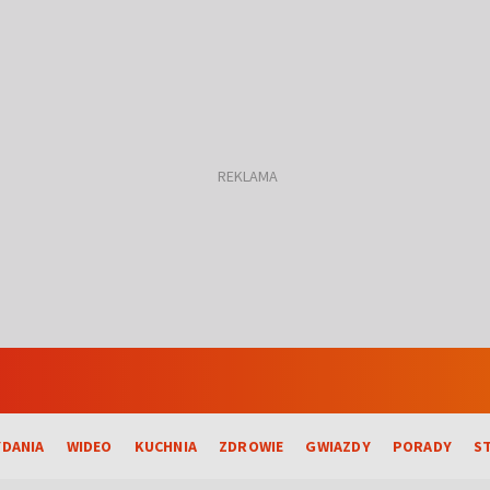
DANIA
WIDEO
KUCHNIA
ZDROWIE
GWIAZDY
PORADY
S