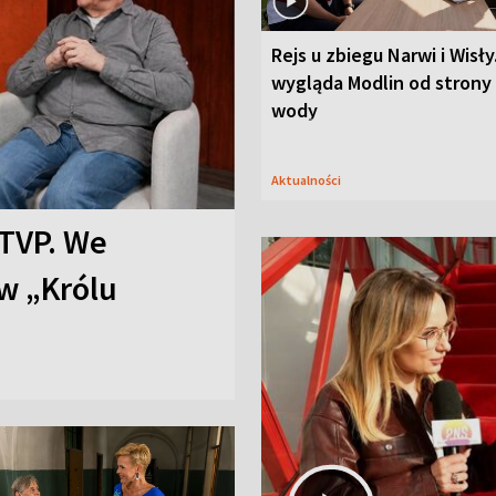
Rejs u zbiegu Narwi i Wisły
wygląda Modlin od strony
wody
Aktualności
TVP. We
w „Królu