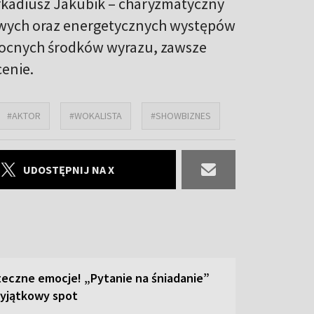
kadiusz Jakubik – charyzmatyczny
lmowych oraz energetycznych występów
ę mocnych środków wyrazu, zawsze
cenie.
#AKTOR
#WOKALISTA
#SHOWBIZNES
UDOSTĘPNIJ NA X
teczne emocje! „Pytanie na śniadanie”
yjątkowy spot