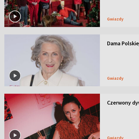
Gwiazdy
Dama Polskiej
Gwiazdy
Czerwony dyw
Gwiazdy