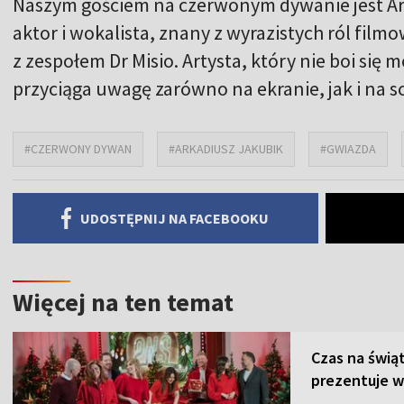
Naszym gościem na czerwonym dywanie jest Ar
aktor i wokalista, znany z wyrazistych ról fi
z zespołem Dr Misio. Artysta, który nie boi si
przyciąga uwagę zarówno na ekranie, jak i na s
#CZERWONY DYWAN
#ARKADIUSZ JAKUBIK
#GWIAZDA
UDOSTĘPNIJ NA FACEBOOKU
Więcej na ten temat
Czas na świą
prezentuje w