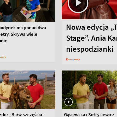
Nowa edycja „
budynek ma ponad dwa
etry. Skrywa wiele
Stage”. Ania K
mnic
niespodzianki
ności
Rozmowy
zdor „Barw szczęścia”
Gąsiewska i Sołtysiewicz