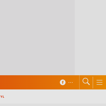
...
TYL