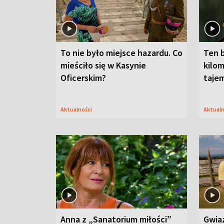
To nie było miejsce hazardu. Co
Ten 
mieściło się w Kasynie
kilom
Oficerskim?
taje
Aktualności
Aktual
Anna z „Sanatorium miłości”
Gwia