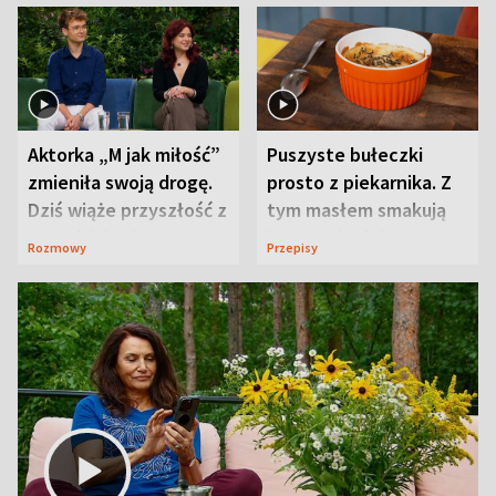
Aktorka „M jak miłość”
Puszyste bułeczki
zmieniła swoją drogę.
prosto z piekarnika. Z
Dziś wiąże przyszłość z
tym masłem smakują
neurobiologią
jeszcze lepiej
Rozmowy
Przepisy