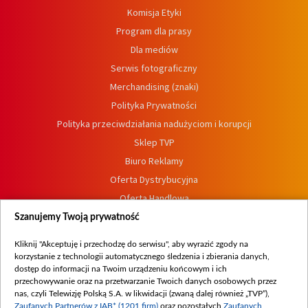
Komisja Etyki
Program dla prasy
Dla mediów
Serwis fotograficzny
Merchandising (znaki)
Polityka Prywatności
Polityka przeciwdziałania nadużyciom i korupcji
Sklep TVP
Biuro Reklamy
Oferta Dystrybucyjna
Oferta Handlowa
Dostępność
Szanujemy Twoją prywatność
Moje zgody
Kliknij "Akceptuję i przechodzę do serwisu", aby wyrazić zgody na
Procedura zgłoszeń wewnętrznych
korzystanie z technologii automatycznego śledzenia i zbierania danych,
dostęp do informacji na Twoim urządzeniu końcowym i ich
przechowywanie oraz na przetwarzanie Twoich danych osobowych przez
nas, czyli Telewizję Polską S.A. w likwidacji (zwaną dalej również „TVP”),
Zaufanych Partnerów z IAB* (1201 firm)
oraz pozostałych
Zaufanych