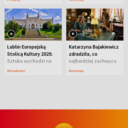
smakiem
przyciągały wzrok
Lublin Europejską
Katarzyna Bujakiewicz
Stolicą Kultury 2029.
zdradziła, co
Sztuka wychodzi na
najbardziej zachwyca
ulice
ją w Lublinie
Aktualności
Rozmowy