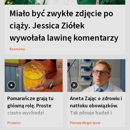
Miało być zwykłe zdjęcie po
ciąży. Jessica Ziółek
wywołała lawinę komentarzy
Rozmowy
Pomarańcze grają tu
Aneta Zając o zdrowiu i
główną rolę. Proste
natłoku obowiązków.
ciasto wychodzi
Tak pilnuje badań i
wyjątkowo wilgotne
wizyt
Przepisy
Planuję długie życie