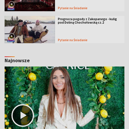
Pytanie na Śniadanie
Prognoza pogody z Zakopanego - kulig
pod Doliną Chochołowską cz.2
Pytanie na Śniadanie
Najnowsze