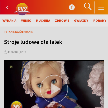
WYDANIA
WIDEO
KUCHNIA
ZDROWIE
GWIAZDY
PORADY
PYTANIE NA ŚNIADANIE
Stroje ludowe dla lalek
13.06.2025, 07:12