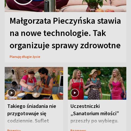
Małgorzata Pieczyńska stawia
na nowe technologie. Tak
organizuje sprawy zdrowotne
Planuję długie życie
Takiego śniadania nie
Uczestniczki
przygotowuje się
„Sanatorium miłości”
codziennie. Suflet
przeszły po wybiegu.
serowy zachwyca
Te stylizacje
Przepisy
Rozmowy